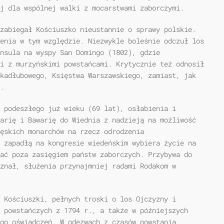
j dla wspólnej walki z mocarstwami zaborczymi.
zabiegał Kościuszko nieustannie o sprawy polskie.
enia w tym względzie. Niezwykle boleśnie odczuł los
nsula na wyspy San Domingo (1802), gdzie
i z murzyńskimi powstańcami. Krytycznie też odnosił
kadłubowego, Księstwa Warszawskiego, zamiast, jak
.
 podeszłego już wieku (69 lat), osłabienia i
arię i Bawarię do Wiednia z nadzieją na możliwość
ięskich monarchów na rzecz odrodzenia
 zapadłą na kongresie wiedeńskim wybiera życie na
ać poza zasię­giem państw zaborczych. Przybywa do
znał, służenia przynajmniej radami Rodakom w
 Kościuszki, pełnych troski o los Ojczyzny i
 powstańczych z 1794 r., a także w późniejszych
go oświadczeń. W odezwach z czasów powstania