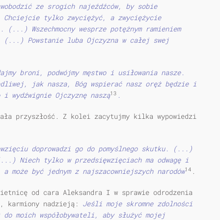
wobodzić ze srogich najeźdźców, by sobie
 Chciejcie tylko zwyciężyć, a zwyciężycie
. (...) Wszechmocny wesprze potężnym ramieniem
. (...) Powstanie luba Ojczyzna w całej swej
ajmy broni, podwójmy męstwo i usiłowania nasze.
dliwej, jak nasza, Bóg wspierać nasz oręż będzie i
13
 i wydźwignie Ojczyznę naszą
.
ała przyszłość. Z kolei zacytujmy kilka wypowiedzi
wzięciu doprowadzi go do pomyślnego skutku. (...)
...) Niech tylko w przedsięwzięciach ma odwagę i
14
 a może być jednym z najszacowniejszych narodów
.
ietnicę od cara Aleksandra I w sprawie odrodzenia
e, karmiony nadzieją:
Jeśli moje skromne zdolności
t do moich współobywateli, aby służyć mojej