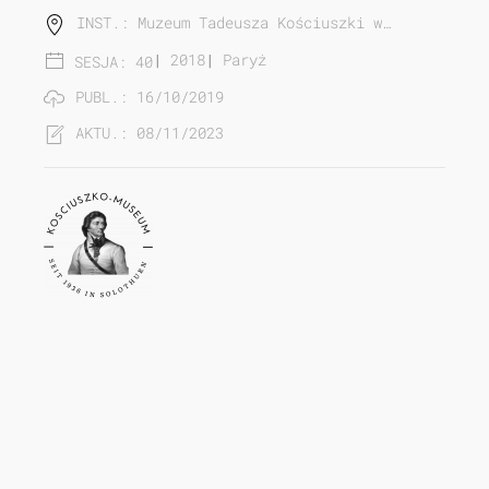
INST.: Muzeum Tadeusza Kościuszki w…
|
2018
|
Paryż
SESJA: 40
PUBL.: 16/10/2019
AKTU.: 08/11/2023