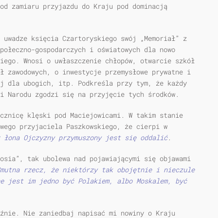
od zamiaru przyjazdu do Kraju pod dominacją
 uwadze księcia Czartoryskiego swój „Memoriał” z
połeczno-gospodarczych i oświatowych dla nowo
iego. Wnosi o uwłaszczenie chłopów, otwarcie szkół
ł zawodowych, o inwestycje przemysłowe prywatne i
j dla ubogich, itp. Podkreśla przy tym, że każdy
i Narodu zgodzi się na przyjęcie tych środków.
cznicę klęski pod Maciejowicami. W takim stanie
swego przyjaciela Paszkowskiego, że cierpi w
 łona Ojczyzny przymuszony jest się oddalić
.
osia”, tak ubolewa nad pojawiającymi się objawami
mutna rzecz, że niektórzy tak obojętnie i nieczule
e jest im jedno być Polakiem, albo Moskalem, być
źnie. Nie zaniedbaj napisać mi nowiny o Kraju