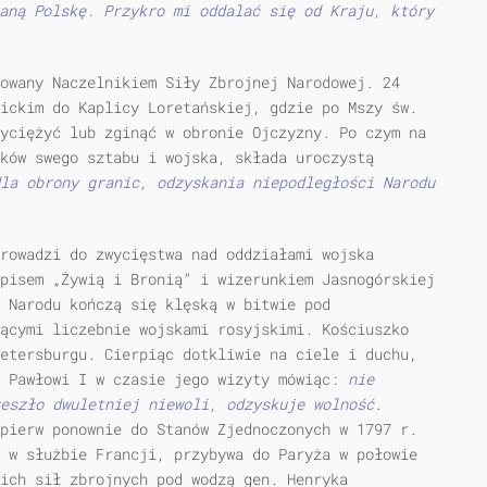
aną Polskę. Przykro mi oddalać się od Kraju, który
owany Naczelnikiem Siły Zbrojnej Narodowej. 24
ickim do Kaplicy Loretańskiej, gdzie po Mszy św.
yciężyć lub zginąć w obronie Ojczyzny. Po czym na
nków swego sztabu i wojska, składa uroczystą
la obrony granic, odzyskania niepodległości Narodu
prowadzi do zwycięstwa nad oddziałami wojska
pisem „Żywią i Bronią” i wizerunkiem Jasnogórskiej
i Narodu kończą się klęską w bitwie pod
ącymi liczebnie wojskami rosyjskimi. Kościuszko
etersburgu. Cierpiąc dotkliwie na ciele i duchu,
i Pawłowi I w czasie jego wizyty mówiąc:
nie
zeszło dwuletniej niewoli, odzyskuje wolność
.
pierw ponownie do Stanów Zjednoczonych w 1797 r.
 w służbie Francji, przybywa do Paryża w połowie
ich sił zbrojnych pod wodzą gen. Henryka