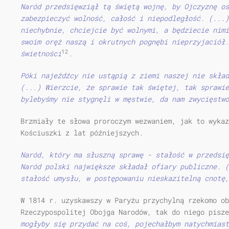
Naród przedsięwziął tą świętą wojnę, by Ojczyznę os
zabezpieczyć wolność, całość i niepodległość. (...)
niechybnie, chciejcie być wolnymi, a będziecie nimi
swoim oręż naszą i okrutnych pognębi nieprzyjaciół
12
świetności
.
Póki najeźdźcy nie ustąpią z ziemi naszej nie skład
(...) Wierzcie, że sprawie tak świętej, tak sprawie
bylebyśmy nie stygnęli w męstwie, da nam zwycięstwo
Brzmiały te słowa proroczym wezwaniem, jak to wykaz
Kościuszki z lat późniejszych.
Naród, który ma słuszną sprawę - stałość w przedsię
Naród polski największe składał ofiary publiczne. (
stałość umysłu, w postępowaniu nieskazitelną cnotę,
W 1814 r. uzyskawszy w Paryżu przychylną rzekomo ob
Rzeczypospolitej Obojga Narodów, tak do niego pisz
mogłyby się przydać na coś, pojechałbym natychmias