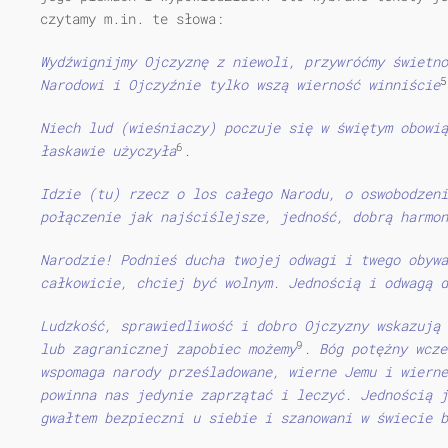
czytamy m.in. te słowa:
Wydźwignijmy Ojczyznę z niewoli, przywróćmy świetno
5
Narodowi i Ojczyźnie tylko w­szą wierność winniście
Niech lud (wieśniaczy) poczuje się w świętym obowi
6
łaskawie użyczyła
.
Idzie (tu) rzecz o los całego Narodu, o oswobodzeni
połączenie jak najściślejsze, jedność, dobrą harmon
Narodzie! Podnieś ducha twojej odwagi i twego obywa
całkowicie, chciej być wolnym. Jednością i odwagą d
Ludzkość, sprawiedliwość i dobro Ojczyzny wskazują 
9
lub zagranicznej zapobiec możemy
. Bóg potężny wcze
wspomaga narody prześladowane, wierne Jemu i wierne
powinna nas jedynie zaprzątać i leczyć. Jednością j
gwałtem bezpieczni u siebie i szanowani w świecie b