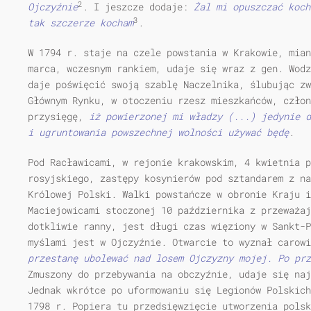
2
Ojczyźnie
. I jeszcze dodaje:
Żal mi opuszczać koch
3
tak szczerze kocham
.
W 1794 r. staje na czele powstania w Krakowie, mian
marca, wczesnym rankiem, udaje się wraz z gen. Wodz
daje poświęcić swoją szablę Naczelnika, ślubując zw
Głównym Rynku, w otoczeniu rzesz mieszkańców, czło
przysięgę,
iż powierzonej mi władzy (...) jedynie d
i ugruntowania powszechnej wolności używać będę
.
Pod Racławicami, w rejonie krakowskim, 4 kwietnia 
rosyjskiego, zastępy kosynierów pod sztandarem z na
Królowej Polski. Walki powstańcze w obronie Kraju 
Maciejowicami stoczonej 10 października z przeważaj
dotkliwie ranny, jest długi czas więziony w Sankt-P
myślami jest w Ojczyźnie. Otwarcie to wyznał carow
przestanę ubolewać nad losem Ojczyzny mojej. Po pr
Zmuszony do przebywania na obczyźnie, udaje się naj
Jednak wkrótce po uformowaniu się Legionów Polskich
1798 r. Popiera tu przedsięwzięcie utworzenia polsk