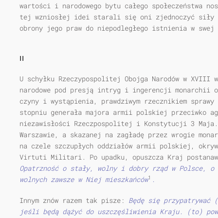
wartości i narodowego bytu całego społeczeństwa nos
tej wzniosłej idei starali się oni zjednoczyć siły 
obrony jego praw do niepodległego istnienia w swej 
II
U schyłku Rzeczypospolitej Obojga Narodów w XVIII w
narodowe pod presją intryg i ingerencji monarchii o
czyny i wystąpienia, prawdziwym rzecznikiem sprawy 
stopniu generała majora armii polskiej przeciwko ag
niezawisłości Rzeczpospolitej i Konstytucji 3 Maja.
Warszawie, a skazanej na zagładę przez wrogie monar
na czele szczupłych oddziałów armii polskiej, okryw
Virtuti Militari. Po upadku, opuszcza Kraj postana
Opatrzność o stały, wolny
i dobry rząd w Polsce, o 
1
wolnych zawsze w Niej mieszkańców
.
Innym znów razem tak pisze:
Będę się przypatrywać (
jeśli będą dążyć do uszczęśliwienia Kraju. (to) pow