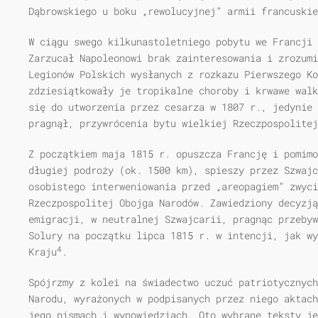
Dąbrowskiego u boku „rewolucyjnej” armii francuskie
W ciągu swego kilkunastoletniego pobytu we Francji 
Zarzucał Napoleonowi brak zainteresowania i zrozumi
Legionów Polskich wysłanych z rozkazu Pierwszego Ko
zdziesiątkowały je tropikalne choroby i krwawe walk
się do utworzenia przez cesarza w 1807 r., jedynie 
pragnął, przywrócenia bytu wielkiej Rzeczpospolitej
Z początkiem maja 1815 r. opuszcza Francję i pomimo
długiej podroży (ok. 1500 km), spieszy przez Szwajc
osobistego interweniowania przed „areopagiem” zwyc
Rzeczpospolitej Obojga Narodów. Zawiedziony decyzją
emigracji, w neutralnej Szwajcarii, pragnąc przebyw
Solury na początku lipca 1815 r. w intencji, jak wy
4
Kraju
.
Spójrzmy z kolei na świadectwo uczuć patriotycznych
Narodu, wyrażonych w podpisanych przez niego aktach
jego pismach i wypowiedziach. Oto wybrane teksty je