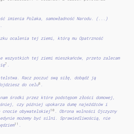
ść imienia Polaka, samowładność Narodu. (...)
.
ązku ocalenia tej ziemi, którą mu Opatrzność
e wszystkich tej ziemi mieszkańców, przeto zalecam
7
ię
.
telstwa. Racz poczuć swą siłę, dobądź ją
8
ojdziesz do celu
.
nam środki przez które podstępom złości domowej,
śniej, czy później upokarza dumę najeźdźców i
10
 cnocie obywatelskiej
. Obrona wolności Ojczyzny
edynie możemy być silni. Sprawiedliwością, nie
11
ędziem
.