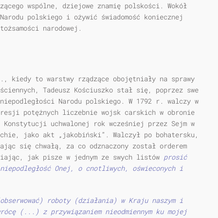
zącego wspólne, dziejowe znamię polskości. Wokół
Narodu polskiego i ożywić świadomość koniecznej
tożsamości narodowej.
., kiedy to warstwy rządzące obojętniały na sprawy
ściennych, Tadeusz Kościuszko stał się, poprzez swe
niepodległości Narodu polskiego. W 1792 r. walczy w
resji potężnych liczebnie wojsk carskich w obronie
 Konstytucji uchwalonej rok wcześniej przez Sejm w
chie, jako akt „jakobiński”. Walczył po bohatersku,
ając się chwałą, za co odznaczony został orderem
wiając, jak pisze w jednym ze swych listów
prosić
niepodległość Onej, o cnotliwych, oświeconych i
obserwować) roboty (działania) w Kraju naszym i
rócę (...) z przywiązaniem nieodmiennym ku mojej