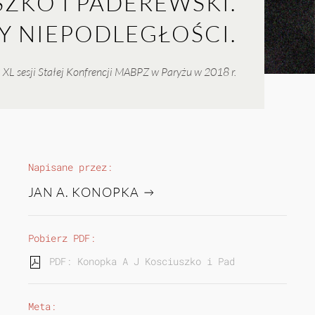
ZKO I PADEREWSKI.
 NIEPODLEGŁOŚCI.
 XL sesji Stałej Konfrencji MABPZ w Paryżu w 2018 r.
Napisane przez:
JAN A. KONOPKA
Pobierz PDF:
PDF: Konopka A J Kosciuszko i Paderewski. Drogo
Meta: