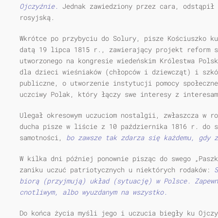
Ojczyźnie.
Jednak zawiedziony przez cara, odstąpił 
rosyjską.
Wkrótce po przybyciu do Solury, pisze Kościuszko ku
datą 19 lipca 1815 r., zawierający projekt reform s
utworzonego na kongresie wiedeńskim Królestwa Polsk
dla dzieci wieśniaków (chłopców i dziewcząt) i szkó
publiczne, o utworzenie instytucji pomocy społeczne
uczciwy Polak, który łączy swe interesy z interesam
Ulegał okresowym uczuciom nostalgii, zwłaszcza w ro
ducha pisze w liście z 10 października 1816 r. do 
samotności,
bo zawsze tak zdarza się każdemu, gdy z
W kilka dni później ponownie pisząc do swego „Paszk
zaniku uczuć patriotycznych u niektórych rodaków:
S
biorą (przyjmują) układ (sytuację) w Polsce. Zapewn
cnotliwym, albo wyuzdanym na wszystko.
Do końca życia myśli jego i uczucia biegły ku Ojczy