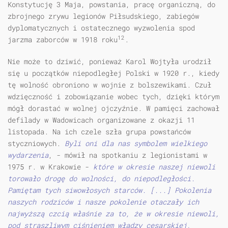
Konstytucję 3 Maja, powstania, pracę organiczną, do
zbrojnego zrywu legionów Piłsudskiego, zabiegów
dyplomatycznych i ostatecznego wyzwolenia spod
12
jarzma zaborców w 1918 roku
.
Nie może to dziwić, ponieważ Karol Wojtyła urodził
się u początków niepodległej Polski w 1920 r., kiedy
tę wolność obroniono w wojnie z bolszewikami. Czuł
wdzięczność i zobowiązanie wobec tych, dzięki którym
mógł dorastać w wolnej ojczyźnie. W pamięci zachował
defilady w Wadowicach organizowane z okazji 11
listopada. Na ich czele szła grupa powstańców
styczniowych.
Byli oni dla nas symbolem wielkiego
wydarzenia
, - mówił na spotkaniu z legionistami w
1975 r. w Krakowie -
które w okresie naszej niewoli
torowało drogę do wolności, do niepodległości.
Pamiętam tych siwowłosych starców. [...] Pokolenia
naszych rodziców i nasze pokolenie otaczały ich
najwyższą czcią właśnie za to, że w okresie niewoli,
pod straszliwym ciśnieniem władzy cesarskiej,