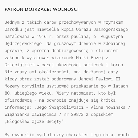
PATRON DOJRZAŁEJ WOLNOŚCI
Jednym z takich darów przechowywanych w rzymskim
Ośrodku jest niewielka kopia Obrazu Jasnogórskiego,
namalowana w 1916 r. przez paulina, o. Augustyna
Jędrzejewskiego. Na gruszowym drewnie w zdobionej
oprawie, z ogromną drobiazgowością i staraniem
zakonnik wymalował wizerunek Matki Bożej z
Dzieciątkiem w całej okazałości sukienek i koron.
Nie znamy ani okoliczności, ani dokładnej daty,
kiedy obraz został podarowany Janowi Pawłowi II.
Możemy domyślnie usytuować przekazanie go w latach
80. ubiegłego wieku. Wiemy natomiast, kto był
ofiarodawcą - na odwrocie znajduje się krótka
informacja: „Jego Świątobliwości - Alina Nowińska /
więźniarka Oświęcimia / nr 29873 z dopiskiem
„Błogosław Ojcze Święty”.
By uwypuklić symboliczny charakter tego daru, warto