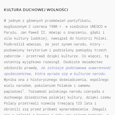
KULTURA DUCHOWEJ WOLNOŚCI
W jednym z głównych przemówień pontyfikatu,
wygłoszonym 2 czerwca 1980 r. w siedzibie UNESCO w
Paryżu, Jan Paweł II, mówiąc o znaczeniu, głębi i
sile kultury ludzkiej, nawiązał do historii Polski.
Podkreślił wówczas, że jest synem narodu, który -
pozbawiony terytorium i podzielony pomiędzy trzech
zaborców - przetrwał dzięki kulturze. Co więcej, tę
ostatnią wyjątkowo rozwinął. Osobiste świadectwo
odsłoniło prawdę,
że istnieje podstawowa suwerenność
społeczeństwa, która wyraża się w kulturze narodu
.
Wynika ona z historycznego doświadczenia, wspólnego
wielu narodom, pokoleniom Polaków i samemu
1
papieżowi
. Tożsamość polskiego narodu czerpała z
duchowego dziedzictwa polskiej kultury, dzięki czemu
Polacy przetrwali niewolę trwającą 123 lata i
obronili się przed próbami wynarodowienia. Zmagali
się o wolność z bronią w ręku czy piórem twórców, a