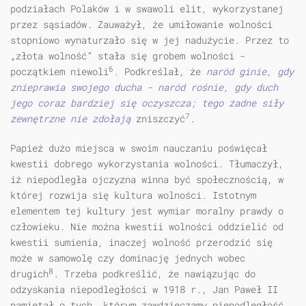
podziałach Polaków i w swawoli elit, wykorzystanej
przez sąsiadów. Zauważył, że umiłowanie wolności
stopniowo wynaturzało się w jej nadużycie. Przez to
„złota wolność” stała się grobem wolności -
6
początkiem niewoli
. Podkreślał, że
naród ginie, gdy
znieprawia swojego ducha - naród rośnie, gdy duch
jego coraz bardziej się oczyszcza; tego żadne siły
7
zewnętrzne nie zdołają
zniszczyć
.
Papież dużo miejsca w swoim nauczaniu poświęcał
kwestii dobrego wykorzystania wolności. Tłumaczył,
iż niepodległa ojczyzna winna być społecznością, w
której rozwija się kultura wolności. Istotnym
elementem tej kultury jest wymiar moralny prawdy o
człowieku. Nie można kwestii wolności oddzielić od
kwestii sumienia, inaczej wolność przerodzić się
może w samowolę czy dominację jednych wobec
8
drugich
. Trzeba podkreślić, że nawiązując do
odzyskania niepodle­głości w 1918 r., Jan Paweł II
pamiętał o tych, którym zawdzięczamy niepodległość