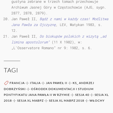
gustyna zebrane w trzech tomach przechowuje
Archiwum Jasnej Góry w Częstochowie (AJG, sygn.
2877, 2878, 2879).
Jan Paweł II,
Bądź z nami w każdy czas! Modlitwa
Jana Pawła za Ojczyznę
, LEV, Watykan 1983, s.
12.
Jan Paweł II,
Do biskupów polskich z wizytą „ad
limina apostolorum”
(11 X 1982), w:
„L'Osservatore Romano” nr 9: 1982, s. 6.
TAGI
FRANCJA
-|-
ITALIA
-|-
JAN PAWEŁ II
-|-
KS_ ANDRZEJ
DOBRZYŃSKI
-|-
OŚRODEK DOKUMENTACJI I STUDIUM
PONTYFIKATU JANA PAWŁA II W RZYMIE
-|-
SESJA 40
-|-
SESJA XL
2018
-|-
SESJA XL MABPZ
-|-
SESJA XL MABPZ 2018
-|-
WŁOCHY