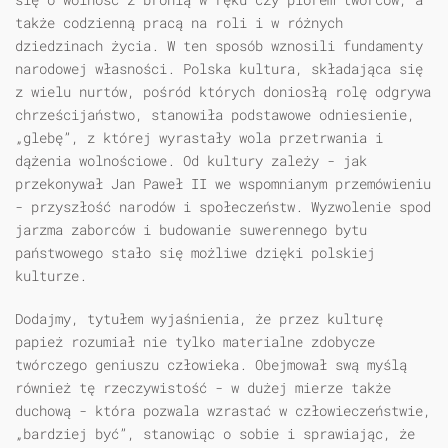
także codzienną pracą na roli i w różnych
dziedzinach życia. W ten sposób wznosili fundamenty
narodowej własności. Polska kultura, składająca się
z wielu nurtów, pośród których doniosłą rolę odgrywa
chrześcijaństwo, stanowiła podstawowe odniesienie,
„glebę”, z której wyrastały wola przetrwania i
dążenia wolnościowe. Od kultury zależy - jak
przekony­wał Jan Paweł II we wspomnianym przemówieniu
- przyszłość narodów i społeczeństw. Wyzwolenie spod
jarzma zaborców i budowanie suwerennego bytu
państwowego stało się możliwe dzięki polskiej
kulturze.
Dodajmy, tytułem wyjaśnienia, że przez kulturę
papież rozumiał nie tylko materialne zdobycze
twórczego geniuszu człowieka. Obejmował swą myślą
również tę rzeczywistość - w dużej mierze także
duchową - która pozwala wzrastać w człowieczeństwie,
„bardziej być”, stanowiąc o sobie i sprawiając, że