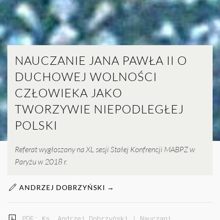
NAUCZANIE JANA PAWŁA II O
DUCHOWEJ WOLNOŚCI
CZŁOWIEKA JAKO
TWORZYWIE NIEPODLEGŁEJ
POLSKI
Referat wygłoszony na XL sesji Stałej Konfrencji MABPZ w
Paryżu w 2018 r.
ANDRZEJ DOBRZYŃSKI →
PDF: Ks. Andrzej Dobrzyński | Nauczanie Jana Pawła