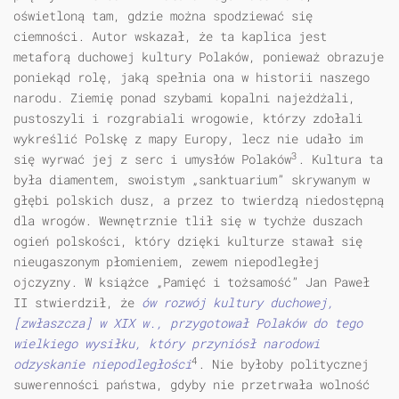
oświetloną tam, gdzie można spodziewać się
ciemności. Autor wskazał, że ta kaplica jest
metaforą duchowej kultury Polaków, ponieważ obrazuje
poniekąd rolę, jaką spełnia ona w historii naszego
narodu. Ziemię ponad szybami kopalni najeżdżali,
pustoszyli i rozgrabiali wrogowie, którzy zdołali
wykreślić Polskę z mapy Europy, lecz nie udało im
3
się wyrwać jej z serc i umysłów Polaków
. Kultura ta
była diamentem, swoistym „sanktuarium” skrywanym w
głębi polskich dusz, a przez to twierdzą niedostępną
dla wrogów. Wewnętrznie tlił się w tychże duszach
ogień polskości, który dzięki kulturze stawał się
nieugaszonym płomieniem, zewem niepodległej
ojczyzny. W książce „Pamięć i tożsamość” Jan Paweł
II stwierdził, że
ów rozwój kultury duchowej,
[zwłaszcza] w XIX w., przygotował Polaków do tego
wielkiego wysiłku, który przyniósł narodowi
4
odzyskanie niepodległości
. Nie byłoby politycznej
suwerenności państwa, gdyby nie przetrwała wolność