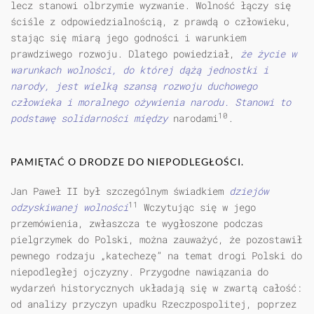
lecz stanowi olbrzymie wyzwanie. Wolność łączy się
ściśle z odpowiedzialnością, z prawdą o człowieku,
stając się miarą jego godności i warunkiem
prawdziwego rozwoju. Dlatego powiedział,
że życie w
warunkach wolności, do której dążą jednostki i
narody, jest wielką szansą rozwoju duchowego
człowieka i moralnego ożywienia narodu. Stanowi to
10
podstawę solidarności między
narodami
.
PAMIĘTAĆ O DRODZE DO NIEPODLEGŁOŚCI.
Jan Paweł II był szczególnym świadkiem
dziejów
11
odzyskiwanej wolności
Wczytując się w jego
przemówienia, zwłaszcza te wygłoszone podczas
pielgrzymek do Polski, można zauważyć, że pozostawił
pewnego rodzaju „katechezę” na temat drogi Polski do
niepodległej ojczyzny. Przygodne nawiązania do
wydarzeń historycznych układają się w zwartą całość:
od analizy przyczyn upadku Rzeczpospolitej, poprzez