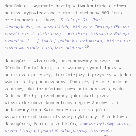
Nowińskiej. Wymownie brzmią w tym kontekście słowa
papieża wypowiedziane z okazji obchodów 600-lecia
częstochowskiej ikony:
Dziękuję Ci, Pani
Jasnogórska, za wszystkich, którzy z Twojego Obrazu
uczyli się i stale uczą - wielkiej tajemnicy Bożego
synostwa {...] takiej godności człowieka, której nie
20
można mu nigdy i nigdzie odebrać!
.
Jasnogórski wizerunek, przechowywany w rzymskim
Ośrodku Pontyfikatu, jako wymowny symbol łączy w
sobie czas przeszły, teraźniejszy i przyszły w jeden
wymiar jakby ponadczasowy. Powstały jeszcze podczas
zaborów, okolicznościami powstania nawiązujący do
Cudu na Wisłą, przechowany jako skarb przez
więźniarkę obozu koncentracyjnego w Auschwitz i
podarowany Ojcu Świętemu w czasie zmagań o
wyzwolenie od komunistycznej dyktatury. Przedstawia
Jasnogórską Panią, przed którą
zawsze byliśmy wolni,
przed którą od pokoleń odnajdujemy tożsamość