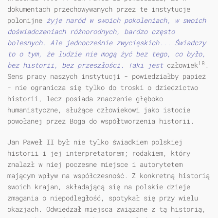
dokumentach przechowywanych przez te instytucje
polonijne
żyje naród w swoich pokoleniach, w swoich
doświadczeniach różnorodnych, bardzo często
bolesnych. Ale jednocześnie zwycięskich... Świadczy
to o tym, że ludzie nie mogą żyć bez tego, co było,
18
bez historii, bez przeszłości. Taki jest
człowiek
.
Sens pracy naszych instytucji - powiedziałby papież
- nie ogranicza się tylko do troski o dziedzictwo
historii, lecz posiada znaczenie głęboko
humanistyczne, służące człowiekowi jako istocie
powołanej przez Boga do współtworzenia historii.
Jan Paweł II był nie tylko świadkiem polskiej
historii i jej interpretatorem; rodakiem, który
znalazł w niej poczesne miejsce i autorytetem
mającym wpływ na współczesność. Z konkretną historią
swoich krajan, składającą się na polskie dzieje
zmagania o niepodległość, spotykał się przy wielu
okazjach. Odwiedzał miejsca związane z tą historią,