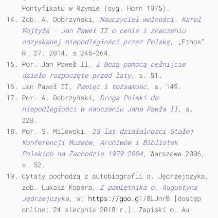
Pontyfikatu w Rzymie (syg. Horn 1975).
Zob. A. Dobrzyński,
Nauczyciel wolności. Karol
Wojtyła - Jan Paweł II o cenie i znaczeniu
odzyskanej niepodległości przez Polskę
, „Ethos”
R. 27: 2014, s 245-264.
Por. Jan Paweł II,
Z Bożą pomocą pełnijcie
dzieło rozpoczęte przed laty
, s. 51.
Jan Paweł II,
Pamięć i tożsamość
, s. 149.
Por. A. Dobrzyński,
Droga Polski do
niepodległości w nauczaniu Jana Pawła II
, s.
228.
Por. S. Milewski,
25 lat działalności Stałej
Konferencji Muzeów, Archiwów i Bibliotek
Polskich na Zachodzie 1979-2004
, Warszawa 2006,
s. 52.
Cytaty pochodzą z autobiografii o. Jędrzejczyka,
zob. Łukasz Kopera,
Z pamiętnika o. Augustyna
Jędrzejczyka
, w:
https://goo.g
1/8LJnrB [dostęp
online: 24 sierpnia 2018 r.]. Zapiski o. Au­