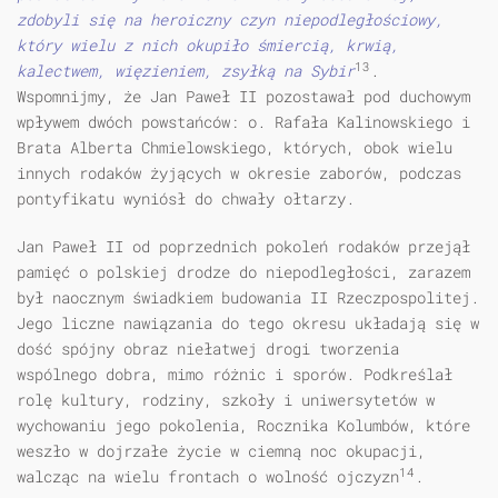
zdobyli się na heroiczny czyn niepodległościowy,
który wielu z nich okupiło śmiercią, krwią,
13
kalectwem, więzieniem, zsyłką na Sybir
.
Wspomnijmy, że Jan Paweł II pozostawał pod duchowym
wpływem dwóch powstańców: o. Rafała Kalinowskiego i
Brata Alberta Chmielowskiego, których, obok wielu
innych rodaków żyjących w okresie zaborów, podczas
pontyfikatu wyniósł do chwały ołtarzy.
Jan Paweł II od poprzednich pokoleń rodaków przejął
pamięć o polskiej drodze do niepodległości, zarazem
był naocznym świadkiem budowania II Rzeczpospolitej.
Jego liczne nawiązania do tego okresu układają się w
dość spójny obraz niełatwej drogi tworzenia
wspólnego dobra, mimo różnic i sporów. Podkreślał
rolę kultury, rodziny, szkoły i uniwersytetów w
wychowaniu jego pokolenia, Rocznika Kolumbów, które
weszło w dojrzałe życie w ciemną noc okupacji,
14
walcząc na wielu frontach o wolność ojczyzn
.