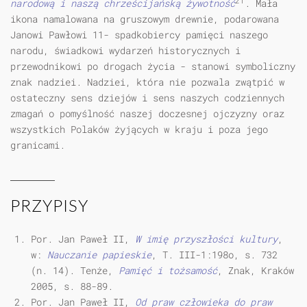
21
narodową i naszą chrześcijańską żywotność
. Mała
ikona namalowana na gruszowym drewnie, podarowana
Janowi Pawłowi 11- spadkobiercy pamięci naszego
narodu, świadkowi wydarzeń historycznych i
przewodnikowi po drogach życia - stanowi symboliczny
znak nadziei. Nadziei, która nie pozwala zwątpić w
ostateczny sens dziejów i sens naszych codziennych
zmagań o pomyślność naszej doczesnej ojczyzny oraz
wszystkich Polaków żyjących w kraju i poza jego
granicami.
PRZYPISY
Por. Jan Paweł II,
W imię przyszłości kultury
,
w:
Nauczanie papieskie
, T. III-1:198o, s. 732
(n. 14). Tenże,
Pamięć i tożsamość
, Znak, Kraków
2005, s. 88-89.
Por. Jan Paweł II,
Od praw człowieka do praw