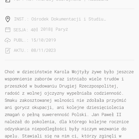
INST.: Ośrodek Dokumentacji i Studiu…
|
2018
|
Paryż
SESJA: 40
PUBL.: 15/10/2019
AKTU.: 08/11/2023
Choć w dzieciństwie Karola Wojtyły żywe było jeszcze
wspomnienie zaborów oraz istniało wiele trudów i
przeszkód w budowaniu Drugiej Rzeczpospolitej,
radość z wolnej ojczyzny wypełniała codzienność.
Smaku zakosztowanej wol­ności nie zdołała przyćmić
ani gorycz okupacji, ani kolejne dziesięciolecia
zma­gań o pełną suwerenność Polski. Jan Paweł II
należał do pokolenia, dla którego kolejne rocznice
odzyskania niepodległości były niczym wezwanie do
apelu. Stawiali się na nim ci, którzy zginęli w