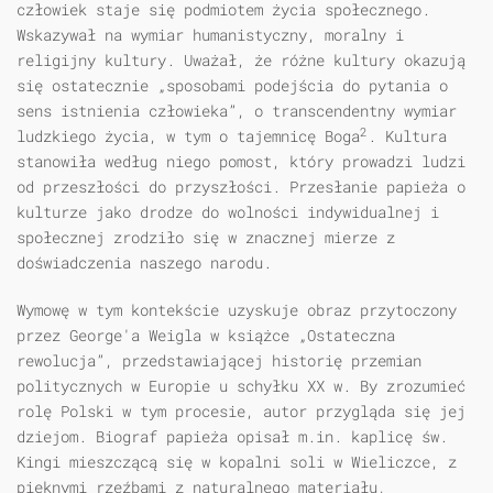
człowiek staje się podmiotem życia społecznego.
Wskazywał na wymiar humanistyczny, moralny i
religijny kultury. Uważał, że różne kultury okazują
się ostatecznie „sposobami podejścia do pytania o
sens istnienia człowieka”, o transcendentny wymiar
2
ludzkiego życia, w tym o tajemnicę Boga
. Kultura
stanowiła według niego pomost, który prowadzi ludzi
od przeszłości do przyszłości. Przesłanie papieża o
kulturze jako drodze do wolności indywidualnej i
społecznej zrodziło się w znacznej mierze z
doświadczenia naszego narodu.
Wymowę w tym kontekście uzyskuje obraz przytoczony
przez George'a Weigla w książce „Ostateczna
rewolucja”, przedstawiającej historię przemian
politycznych w Europie u schyłku XX w. By zrozumieć
rolę Polski w tym procesie, autor przygląda się jej
dziejom. Biograf papieża opisał m.in. kaplicę św.
Kingi mieszczącą się w kopalni soli w Wieliczce, z
pięknymi rzeźbami z naturalnego materiału,