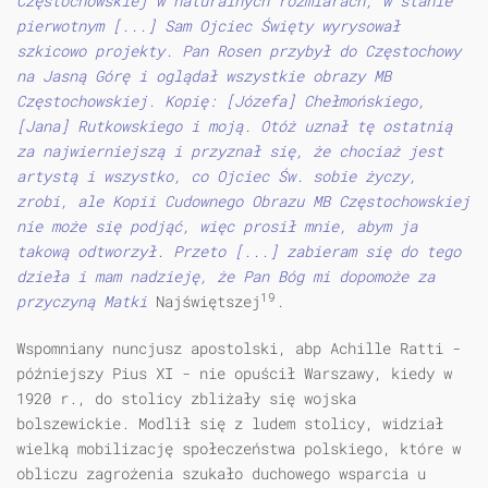
Częstochowskiej w naturalnych rozmiarach, w stanie
pierwotnym [...] Sam Ojciec Święty wyrysował
szkicowo projekty. Pan Rosen przybył do Częstochowy
na Jasną Górę i oglądał wszystkie obrazy MB
Częstochowskiej. Kopię: [Józefa] Chełmońskiego,
[Jana] Rutkowskiego i moją. Otóż uznał tę ostatnią
za najwierniejszą i przyznał się, że chociaż jest
artystą i wszystko, co Ojciec Św. sobie życzy,
zrobi, ale Kopii Cudownego Obrazu MB Częstochowskiej
nie może się podjąć, więc prosił mnie, abym ja
takową odtworzył. Przeto [...] zabieram się do tego
dzieła i mam nadzieję, że Pan Bóg mi dopomoże za
19
przyczyną Matki
Najświętszej
.
Wspomniany nuncjusz apostolski, abp Achille Ratti -
późniejszy Pius XI - nie opuścił Warszawy, kiedy w
1920 r., do stolicy zbliżały się wojska
bolszewickie. Modlił się z ludem stolicy, widział
wielką mobilizację społeczeństwa polskiego, które w
obliczu zagrożenia szukało duchowego wsparcia u