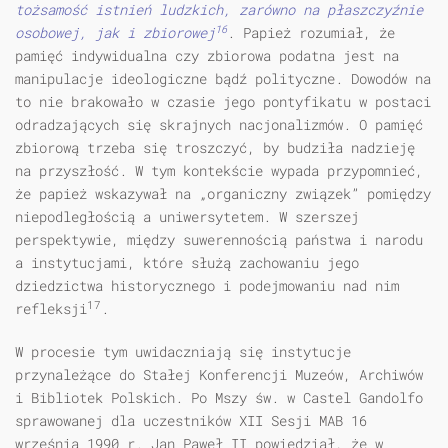
tożsamość istnień ludzkich, zarówno na płaszczyźnie
16
osobowej, jak i zbiorowej
. Papież rozumiał, że
pamięć indywidualna czy zbiorowa podatna jest na
manipulacje ideologiczne bądź polityczne. Dowodów na
to nie brakowało w czasie jego pontyfikatu w postaci
odradzających się skrajnych nacjonalizmów. O pamięć
zbiorową trzeba się troszczyć, by budziła nadzieję
na przyszłość. W tym kontekście wypada przypomnieć,
że papież wska­zywał na „organiczny związek” pomiędzy
niepodległością a uniwersytetem. W szerszej
perspektywie, między suwerennością państwa i narodu
a instytucjami, które służą zachowaniu jego
dziedzictwa historycznego i podejmowaniu nad nim
17
refleksji
.
W procesie tym uwidaczniają się instytucje
przynależące do Stałej Konferencji Muzeów, Archiwów
i Bibliotek Polskich. Po Mszy św. w Castel Gandolfo
sprawowanej dla uczestników XII Sesji MAB 16
września 1990 r. Jan Paweł II powiedział, że w