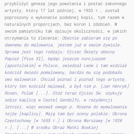
przybliżyć genezę jego powstania i postać zakonnego
artysty, który 17 lat później, w 1933 r., został
poproszony o wykonanie podobnej kopii, tym razem w
naturalnych proporcjach, bez koron i zdobień. W
swoim pamiętniku tak opisuje okoliczności, w jakich
otrzymania to zlecenie:
Obecnie zabieram się po
dawnemu do malowania, jestem już w swoim żywiole.
Sprawa jest tego rodzaju: Ojciec Święty obecny
Papież [Pius XI], będąc jeszcze nuncjuszem
[apostolskim] w Polsce, zwiedzał Lwów i tam widział
kościół świeżo pomalowany, bardzo mu się podobało
owo malowanie. Chciał poznać i poznał tego artystę,
który ten kościół malował, a był nim p. [Jan Henryk]
Rosen, Polak [...]. Otóż teraz Ojciec Św. szykuje
sobie kaplicę w Castel Gandolfo, w rezydencji
letniej, więc wezwał owego p. Rosena do wymalowania
tejże [kaplicy]. Mają tam być sceny polskie: Obrona
Częstochowy [w 1655 r.] i Obrona Warszawy [w 1920
r.]. [...] W środku Obraz Matki Boskiej