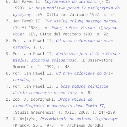
Jan Paweł II,
Dojrzewanie do wolności
(7 XI
1990), w:
Moja modlitwa przed IV pielgrzymką do
Ojczyzny
, LEV, Città del Vaticano 1992, s. 54.
Jan Paweł II,
Tyś wielką chlubą naszego narodu
(19 VI 1983), w:
Pokój Tobie, Polsko! Ojczyzno
Moja!
, LEV, Città del Vaticano 1983, s. 92.
Por. Jan Paweł II,
Od praw człowieka do praw
narodów
, s. 8.
Por. Jan Paweł II,
Konieczna jest dziś w Polsce
wielka, zbiorowa solidarność
, „L'Osservatore
Romano” nr 1: 1997, s. 48.
Por. Jan Paweł II,
Od praw człowieka do praw
narodów
, s. 7.
Por. Jan Paweł II,
Z Bożą pomocą pełnijcie
dzieło rozpoczęte przed laty
, s. 51.
Zob. A. Dobrzyński,
Droga Polski do
niepodległości w nauczaniu Jana Pawła II
,
„Studia Gnesnensia” T. XXII: 2008, s. 211-230.
K. Wojtyła,
Przemówienie na opłatku legionowym
(Kraków, 25 I 1975), w: Archiwum Ośrodka