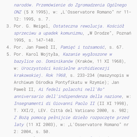
narodów. Przemówienie do Zgromadzenia Ogólnego
ONZ
(5 X 1995), w: „L'Osservatore Romano” nr 11-
12: 1995, s. 7.
Por. G. Weigel,
Ostateczna rewolucja. Kościół
sprzeciwu a upadek komunizmu
, „W Drodze”, Poznań
1995, s. 147-148.
Por. Jan Paweł II,
Pamięć i tożsamość
, s. 67.
Por. Karol Wojtyła,
Kazanie wygłoszone w
bazylice oo. Dominikanów
(Kraków, 11 XI 1968),
w:
Uroczystości kościelne archidiecezji
krakowskiej
.
Rok 1968
, s. 233-234 (maszynopis w
Archiwum Ośrodka Pontyfikatu w Rzymie); Jan
Paweł II,
Ai fedeli polacchi nell'8o°
anniversario dell'indipendenza della nazione
, w:
Insegnamenti di Giovanni Paolo II
(II XI 1998),
T. XXI/2, LEV. Città del Vaticano 2000, s. 982;
Z Bożą pomocą pełnijcie dzieło rozpoczęte przed
laty
(11 XI 2003), w: „L'Osservatore Romano” nr
2: 2004, s. 50.