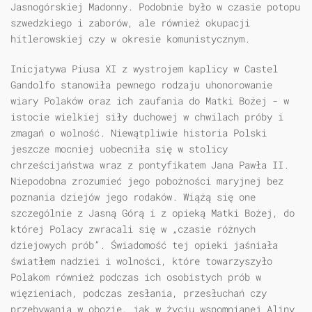
Jasnogórskiej Madonny. Podobnie było w czasie potopu
szwedzkiego i zaborów, ale również okupacji
hitlerowskiej czy w okresie komunistycznym.
Inicjatywa Piusa XI z wystrojem kaplicy w Castel
Gandolfo stanowiła pewnego rodzaju uhonorowanie
wiary Polaków oraz ich zaufania do Matki Bożej - w
istocie wielkiej siły duchowej w chwilach próby i
zmagań o wolność. Niewątpliwie historia Polski
jeszcze mocniej uobecniła się w stolicy
chrześcijaństwa wraz z pontyfikatem Jana Pawła II.
Niepodobna zrozumieć jego pobożności maryjnej bez
poznania dziejów jego rodaków. Wiążą się one
szczególnie z Jasną Górą i z opieką Matki Bożej, do
której Polacy zwracali się w „czasie różnych
dziejowych prób”. Świadomość tej opieki jaśniała
światłem nadziei i wolności, które towarzyszyło
Polakom również podczas ich osobistych prób w
więzieniach, podczas zesłania, przesłuchań czy
przebywania w obozie, jak w życiu wspomnianej Aliny