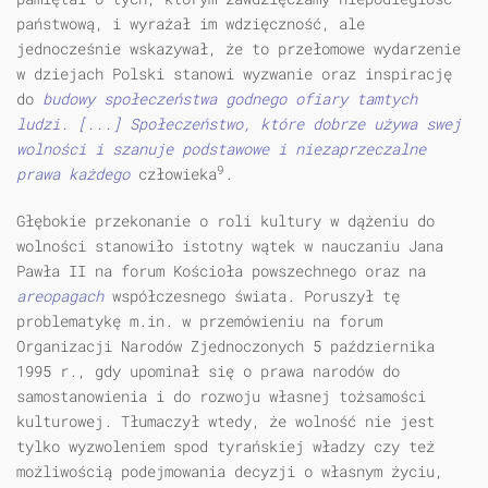
państwową, i wyrażał im wdzięczność, ale
jednocześnie wskazywał, że to przełomowe wydarzenie
w dziejach Polski stanowi wyzwanie oraz inspirację
do
budowy społeczeństwa godnego ofiary tamtych
ludzi. [...] Społeczeństwo, które dobrze używa swej
wolności i szanuje podstawowe i niezaprzeczalne
9
prawa każdego
człowieka
.
Głębokie przekonanie o roli kultury w dążeniu do
wolności stanowiło istotny wątek w nauczaniu Jana
Pawła II na forum Kościoła powszechnego oraz na
areopagach
współczesnego świata. Poruszył tę
problematykę m.in. w przemówieniu na forum
Organizacji Narodów Zjednoczonych 5 października
1995 r., gdy upominał się o prawa narodów do
samostanowienia i do rozwoju własnej tożsamości
kulturowej. Tłumaczył wtedy, że wolność nie jest
tylko wyzwoleniem spod tyrańskiej władzy czy też
możliwością podejmowania decyzji o własnym życiu,