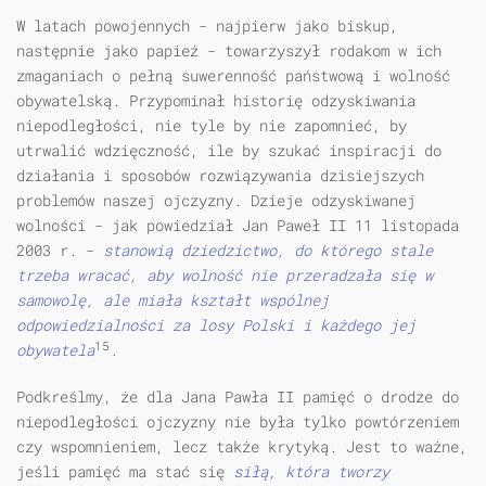
W latach powojennych - najpierw jako biskup,
następnie jako papież - towarzyszył rodakom w ich
zmaganiach o pełną suwerenność państwową i wolność
obywatelską. Przypominał historię odzyskiwania
niepodległości, nie tyle by nie zapomnieć, by
utrwalić wdzięczność, ile by szukać inspiracji do
działania i sposobów rozwiązywania dzisiejszych
problemów naszej ojczyzny. Dzieje odzyskiwanej
wolności - jak powiedział Jan Paweł II 11 listopada
2003 r. -
stanowią dziedzictwo, do którego stale
trzeba wracać, aby wolność nie przeradzała się w
samowolę, ale miała kształt wspólnej
odpowiedzialności za losy Polski i każdego jej
15
obywatela
.
Podkreślmy, że dla Jana Pawła II pamięć o drodze do
niepodległości ojczyzny nie była tylko powtórzeniem
czy wspomnieniem, lecz także krytyką. Jest to ważne,
jeśli pamięć ma stać się
siłą, która tworzy