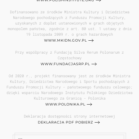
WWW.POLISHINSTITUTE.ORG
Dofinansowano ze środków Ministra Kultury i Dziedzictwa
Narodowego pochodzących z Funduszu Promocji Kultury,
uzyskanych z dopłat ustanowionych w grach objętych
monopolem państwa, zgodnie z art. 80 ust. 1 ustawy z dnia
19 listopada 2009 r. o grach hazardowych
WWW.MKIDN.GOV.PL
Przy współpracy z Fundacją Silva Rerum Polonarum z
Częstochowy
WWW.FUNDACJASRP.PL
Od 2020 r., projekt finansowany jest ze środków Ministra
Kultury, Dziedzictwa Narodowego i Sportu pochodzących z
Funduszu Promocji Kultury - państwowego funduszu celowego;
dzięki wsparciu Narodowego Instytutu Polskiego Dziedzictwa
Kulturowego za Granicą - Polonika
WWW.POLONIKA.PL
Deklaracja dostępności strony internetowej
DEKLARACJA PDF POBIERZ