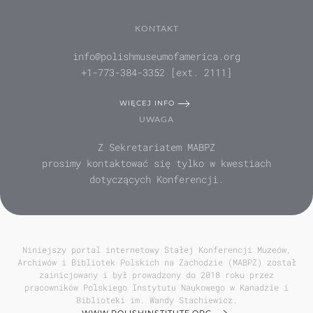
KONTAKT
info@polishmuseumofamerica.org
+1-773-384-3352 [ext. 2111]
WIĘCEJ INFO
UWAGA
Z Sekretariatem MABPZ
prosimy kontaktować się tylko w kwestiach
dotyczących Konferencji.
Niniejszy portal internetowy Stałej Konferencji Muzeów,
Archiwów i Bibliotek Polskich na Zachodzie (MABPZ) został
zainicjowany i był prowadzony do 2018 roku przez
pracowników Polskiego Instytutu Naukowego w Kanadzie i
Biblioteki im. Wandy Stachiewicz.