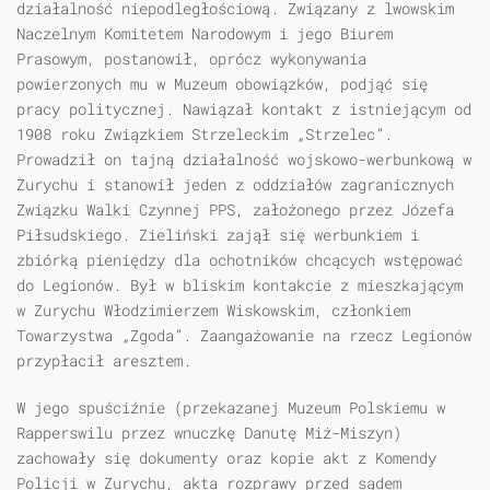
działalność niepodległościową. Związany z lwowskim
Naczelnym Komitetem Narodowym i jego Biurem
Prasowym, postanowił, oprócz wykonywania
powierzonych mu w Muzeum obowiązków, podjąć się
pracy politycznej. Nawiązał kontakt z istniejącym od
1908 roku Związkiem Strzeleckim „Strzelec”.
Prowadził on tajną działalność wojskowo-werbunkową w
Zurychu i stanowił jeden z oddziałów zagranicznych
Związku Walki Czynnej PPS, założonego przez Józefa
Piłsudskiego. Zieliński zajął się werbunkiem i
zbiórką pieniędzy dla ochotników chcących wstępować
do Legionów. Był w bliskim kontakcie z mieszkającym
w Zurychu Włodzimierzem Wiskowskim, członkiem
Towarzystwa „Zgoda”. Zaangażowanie na rzecz Legionów
przypłacił aresztem.
W jego spuściźnie (przekazanej Muzeum Polskiemu w
Rapperswilu przez wnuczkę Danutę Miż-Miszyn)
zachowały się dokumenty oraz kopie akt z Komendy
Policji w Zurychu, akta rozprawy przed sądem