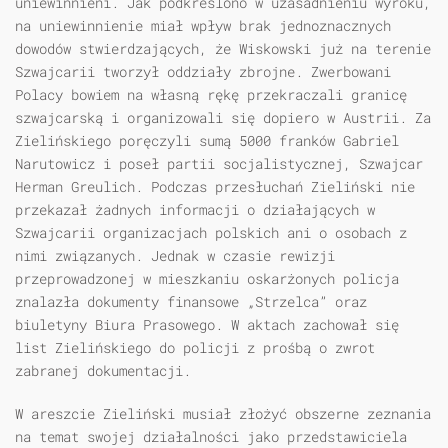
uniewinnieni. Jak podkreślono w uzasadnieniu wyroku,
na uniewinnienie miał wpływ brak jednoznacznych
dowodów stwierdzających, że Wiskowski już na terenie
Szwajcarii tworzył oddziały zbrojne. Zwerbowani
Polacy bowiem na własną rękę przekraczali granicę
szwajcarską i organizowali się dopiero w Austrii. Za
Zielińskiego poręczyli sumą 5000 franków Gabriel
Narutowicz i poseł partii socjalistycznej, Szwajcar
Herman Greulich. Podczas przesłuchań Zieliński nie
przekazał żadnych informacji o działających w
Szwajcarii organizacjach polskich ani o osobach z
nimi związanych. Jednak w czasie rewizji
przeprowadzonej w mieszkaniu oskarżonych policja
znalazła dokumenty finansowe „Strzelca” oraz
biuletyny Biura Prasowego. W aktach zachował się
list Zielińskiego do policji z prośbą o zwrot
zabranej dokumentacji.
W areszcie Zieliński musiał złożyć obszerne zeznania
na temat swojej działalności jako przedstawiciela