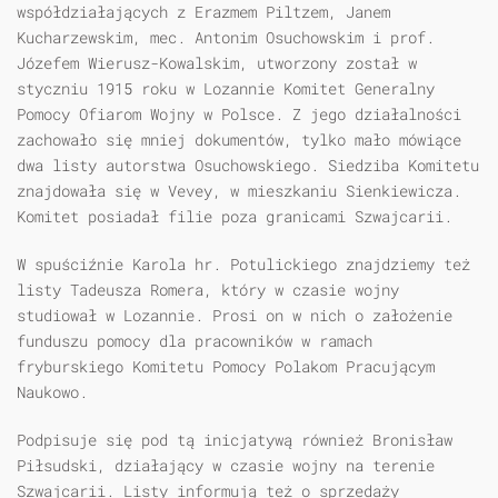
współdziałających z Erazmem Piltzem, Janem
Kucharzewskim, mec. Antonim Osuchowskim i prof.
Józefem Wierusz-Kowalskim, utworzony został w
styczniu 1915 roku w Lozannie Komitet Generalny
Pomocy Ofiarom Wojny w Polsce. Z jego działalności
zachowało się mniej dokumentów, tylko mało mówiące
dwa listy autorstwa Osuchowskiego. Siedziba Komitetu
znajdowała się w Vevey, w mieszkaniu Sienkiewicza.
Komitet posiadał filie poza granicami Szwajcarii.
W spuściźnie Karola hr. Potulickiego znajdziemy też
listy Tadeusza Romera, który w czasie wojny
studiował w Lozannie. Prosi on w nich o założenie
funduszu pomocy dla pracowników w ramach
fryburskiego Komitetu Pomocy Polakom Pracującym
Naukowo.
Podpisuje się pod tą inicjatywą również Bronisław
Piłsudski, działający w czasie wojny na terenie
Szwajcarii. Listy informują też o sprzedaży