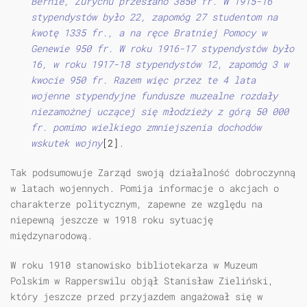
Bernie, Zurychu przesłano 3850 fr. W 1915-16
stypendystów było 22, zapomóg 27 studentom na
kwotę 1335 fr., a na ręce Bratniej Pomocy w
Genewie 950 fr. W roku 1916-17 stypendystów było
16, w roku 1917-18 stypendystów 12, zapomóg 3 w
kwocie 950 fr. Razem więc przez te 4 lata
wojenne stypendyjne fundusze muzealne rozdały
niezamożnej uczącej się młodzieży z górą 50 000
fr. pomimo wielkiego zmniejszenia dochodów
wskutek wojny
[2]
.
Tak podsumowuje Zarząd swoją działalność dobroczynną
w latach wojennych. Pomija informacje o akcjach o
charakterze politycznym, zapewne ze względu na
niepewną jeszcze w 1918 roku sytuację
międzynarodową.
W roku 1910 stanowisko bibliotekarza w Muzeum
Polskim w Rapperswilu objął Stanisław Zieliński,
który jeszcze przed przyjazdem angażował się w