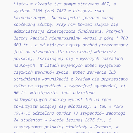
Listów w okresie tym samym otrzymano 487, a
wysłano 1166 (zaś 7432 w bieżącym roku
kalendarzowym). Muzeum pełni jeszcze ważną
społeczną służbę. Przy nim bowiem skupia się
administracja dziesięcioma funduszami, których
łączny kapitał nienaruszalny wynosi z górą 1 700
000 fr., a od których czysty dochód przeznaczony
jest na stypendia dla niezamożnej młodzieży
polskiej, kształcącej się w wyższych zakładach
naukowych. W latach wojennych wobec wyjątkowo
ciężkich warunków życia, wobec zerwania lub
utrudnienia komunikacji z krajem nie poprzestano
tylko na stypendiach w zwyczajnej wysokości, tj.
50 fr. miesięcznie, lecz udzielono
nadzwyczajnych zapomóg wprost lub na ręce
towarzystw uczącej się młodzieży. I tak w roku
1914-15 udzielono oprócz 13 stypendiów zapomogi
24 studentom w kwocie łącznej 2675 fr., i
towarzystwom polskiej młodzieży w Genewie, w