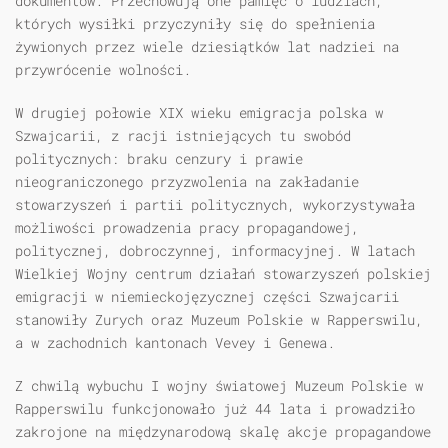
dokumentów. Przechowują one pamięć o ludziach,
których wysiłki przyczyniły się do spełnienia
żywionych przez wiele dziesiątków lat nadziei na
przywrócenie wolności.
W drugiej połowie XIX wieku emigracja polska w
Szwajcarii, z racji istniejących tu swobód
politycznych: braku cenzury i prawie
nieograniczonego przyzwolenia na zakładanie
stowarzyszeń i partii politycznych, wykorzystywała
możliwości prowadzenia pracy propagandowej,
politycznej, dobroczynnej, informacyjnej. W latach
Wielkiej Wojny centrum działań stowarzyszeń polskiej
emigracji w niemieckojęzycznej części Szwajcarii
stanowiły Zurych oraz Muzeum Polskie w Rapperswilu,
a w zachodnich kantonach Vevey i Genewa.
Z chwilą wybuchu I wojny światowej Muzeum Polskie w
Rapperswilu funkcjonowało już 44 lata i prowadziło
zakrojone na międzynarodową skalę akcje propagandowe