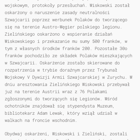
wojskowym, protokoły przesłuchań. Wiskowski został
oskarżony o naruszenie zasady neutralności
Szwajcarii poprzez werbunek Polaków do tworzącego
się na terenie Austro-Węgier polskiego legionu.
Zielińskiego oskarżono o wspieranie działań
Wiskowskiego i przekazanie mu sumy 500 franków, w
tym z własnych środków franków 200. Pozostałe 30o
franków pochodziło ze składek Polaków mieszkających
w Szwajcarii. Oskarżenie zostało skierowane do
rozpatrzenia w trybie doraźnym przez Trybunał
Wojskowy V Dywizji Armii Szwajcarskiej w Zurychu. W
dniu aresztowania Zielińskiego Wiskowski przebywał
już na terenie Austrii wraz z 76 Polakami
zgłoszonymi do tworzących się Legionów. Wśród
ochotników znajdował się stypendysta Muzeum,
bibliotekarz Adam Lewak, który wziął udział w
walkach na froncie wschodnim.
Obydwaj oskarżeni, Wiskowski i Zieliński, zostali