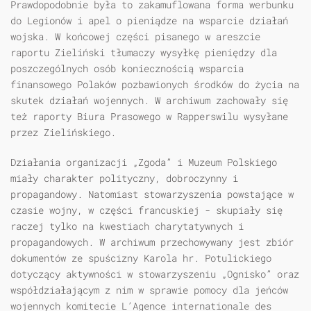
Prawdopodobnie była to zakamuflowana forma werbunku
do Legionów i apel o pieniądze na wsparcie działań
wojska. W końcowej części pisanego w areszcie
raportu Zieliński tłumaczy wysyłkę pieniędzy dla
poszczególnych osób koniecznością wsparcia
finansowego Polaków pozbawionych środków do życia na
skutek działań wojennych. W archiwum zachowały się
też raporty Biura Prasowego w Rapperswilu wysyłane
przez Zielińskiego.
Działania organizacji „Zgoda” i Muzeum Polskiego
miały charakter polityczny, dobroczynny i
propagandowy. Natomiast stowarzyszenia powstające w
czasie wojny, w części francuskiej - skupiały się
raczej tylko na kwestiach charytatywnych i
propagandowych. W archiwum przechowywany jest zbiór
dokumentów ze spuścizny Karola hr. Potulickiego
dotyczący aktywności w stowarzyszeniu „Ognisko” oraz
współdziałającym z nim w sprawie pomocy dla jeńców
wojennych komitecie L’Agence internationale des