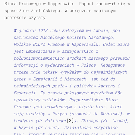
Biura Prasowego w Rapperswilu. Raport zachował się w
spuściźnie Zielińskiego. W odręcznie napisanym
protokole czytamy:
W grudniu 1913 roku założyłem we Lwowie, pod
patronatem Naczelnego Komitetu Narodowego,
Polskie Biuro Prasowe w Rapperswilu. Celem Biura
jest umieszczanie w szwajcarskich i
południowoniemieckich środkach masowego przekazu
informacji o wydarzeniach w Polsce. Redagowane
przeze mnie teksty wysyłałem do najważniejszych
gazet w Szwajcarii i Niemczech, jak też do
najważniejszych posłów i polityków kantonu i
Federacji. Za czasów pokojowych wysyłałem 65o
egzemplarzy meldunków. Rapperswilskie Biuro
Prasowe jest najmłodszym z pięciu biur, które
mają siedziby w Paryżu (prowadzi dr Woźnicki), w
Londynie (dr Rattinger
[3]
), Chicago (St. Osada),
w Rzymie (dr Loret). Działalność wszystkich
biur, których centrala znajduje się w Londynie,