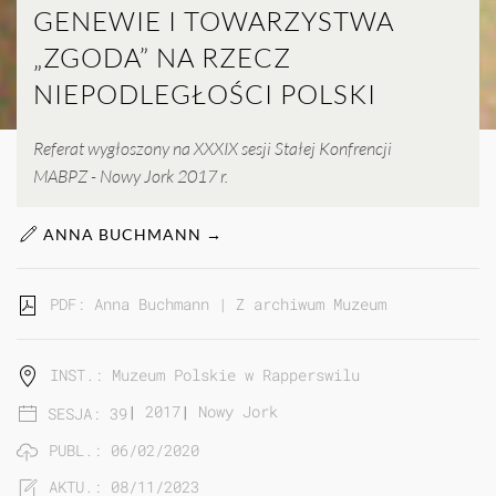
GENEWIE I TOWARZYSTWA
„ZGODA” NA RZECZ
NIEPODLEGŁOŚCI POLSKI
Referat wygłoszony na XXXIX sesji Stałej Konfrencji
MABPZ - Nowy Jork 2017 r.
ANNA BUCHMANN →
PDF: Anna Buchmann | Z archiwum Muzeum Polskiego w
INST.: Muzeum Polskie w Rapperswilu
|
2017
|
Nowy Jork
SESJA: 39
PUBL.: 06/02/2020
AKTU.: 08/11/2023