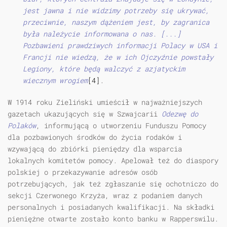
jest jawna i nie widzimy potrzeby się ukrywać,
przeciwnie, naszym dążeniem jest, by zagranica
była należycie informowana o nas. [...]
Pozbawieni prawdziwych informacji Polacy w USA i
Francji nie wiedzą, że w ich Ojczyźnie powstały
Legiony, które będą walczyć z azjatyckim
wiecznym wrogiem
[4]
.
W 1914 roku Zieliński umieścił w najważniejszych
gazetach ukazujących się w Szwajcarii
Odezwę do
Polaków
, informującą o utworzeniu Funduszu Pomocy
dla pozbawionych środków do życia rodaków i
wzywającą do zbiórki pieniędzy dla wsparcia
lokalnych komitetów pomocy. Apelował też do diaspory
polskiej o przekazywanie adresów osób
potrzebujących, jak też zgłaszanie się ochotniczo do
sekcji Czerwonego Krzyża, wraz z podaniem danych
personalnych i posiadanych kwalifikacji. Na składki
pieniężne otwarte zostało konto banku w Rapperswilu.