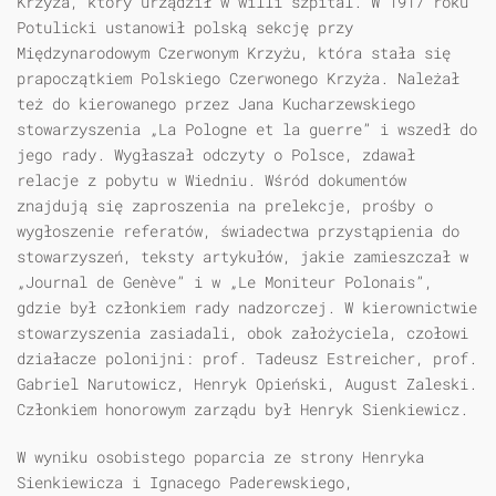
Krzyża, który urządził w willi szpital. W 1917 roku
Potulicki ustanowił polską sekcję przy
Międzynarodowym Czerwonym Krzyżu, która stała się
prapoczątkiem Polskiego Czerwonego Krzyża. Należał
też do kierowanego przez Jana Kucharzewskiego
stowarzyszenia „La Pologne et la guerre” i wszedł do
jego rady. Wygłaszał odczyty o Polsce, zdawał
relacje z pobytu w Wiedniu. Wśród dokumentów
znajdują się zaproszenia na prelekcje, prośby o
wygłoszenie referatów, świadectwa przystąpienia do
stowarzyszeń, teksty artykułów, jakie zamieszczał w
„Journal de Genève” i w „Le Moniteur Polonais”,
gdzie był członkiem rady nadzorczej. W kierownictwie
stowarzyszenia zasiadali, obok założyciela, czołowi
działacze polonijni: prof. Tadeusz Estreicher, prof.
Gabriel Narutowicz, Henryk Opieński, August Zaleski.
Członkiem honorowym zarządu był Henryk Sienkiewicz.
W wyniku osobistego poparcia ze strony Henryka
Sienkiewicza i Ignacego Paderewskiego,