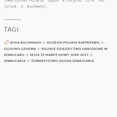
Towarzystwo Polskie “Zgoda” w Zurychu, II-8, 102
(przeł. A. Buchmann).
TAGI
ANNA BUCHMANN
-|-
MUZEUM POLSKIE RAPPERSWIL
-|-
OGNISKO GENEWA
-|-
POLSKIE DZIEDZICTWO NARODOWE W
SZWAJCARII
-|-
SESJA 39 MABPZ NOWY JORK 2017
-|-
SZWAJCARIA
-|-
TOWARZYSTWO ZGODA SZWAJCARIA
WIĘCEJ O AUTORZE (AUTORACH)
0RAZ
POZOSTAŁE PUBLIKACJE TEGO AUTORA (ÓW)