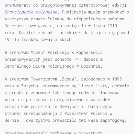
prenumeraty do przygotowywanej czterotomowej edycji
Encyclop
é
die polonaise
. Publikacja miała przekonać o
wieczystym prawie Polaków do niepodległego państwa.
Do czasu rozwiązania, co nastąpiło w lipcu 1919
roku, Komitet zebrał i przekazał do kraju sumę ponad
19 mln franków szwajcarskich.
W archiwum Muzeum Polskiego w Rapperswilu
przechowywanych jest ponadto 141 depesz z
Centralnego Biura Polonijnego w Lozannie.
W archiwum Towarzystwa „Zgoda”, założonego w 1895
roku w Zurychu, zgromadzone są liczne listy, głównie
z prośbą o zapomogę lub innego rodzaju finansowe
wsparcie potrzebne do organizowania wyjazdów
robotników polskich ze Szwajcarii. Dużą część
stanowi korespondencja z Poselstwem Polskim w
Bernie. Towarzystwo prowadziło też kasę zapomogową.
Omówione materiały zachowane w prywatnych