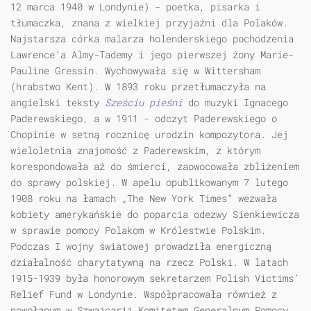
12 marca 1940 w Londynie) - poetka, pisarka i
tłumaczka, znana z wielkiej przyjaźni dla Polaków.
Najstarsza córka malarza holenderskiego pochodzenia
Lawrence’a Almy-Tademy i jego pierwszej żony Marie-
Pauline Gressin. Wychowywała się w Wittersham
(hrabstwo Kent). W 1893 roku przetłumaczyła na
angielski teksty
Sześciu pieśni
do muzyki Ignacego
Paderewskiego, a w 1911 - odczyt Paderewskiego o
Chopinie w setną rocznicę urodzin kompozytora. Jej
wieloletnia znajomość z Paderewskim, z którym
korespondowała aż do śmierci, zaowocowała zbliżeniem
do sprawy polskiej. W apelu opublikowanym 7 lutego
1908 roku na łamach „The New York Times” wezwała
kobiety amerykańskie do poparcia odezwy Sienkiewicza
w sprawie pomocy Polakom w Królestwie Polskim.
Podczas I wojny światowej prowadziła energiczną
działalność charytatywną na rzecz Polski. W latach
1915-1939 była honorowym sekretarzem Polish Victims’
Relief Fund w Londynie. Współpracowała również z
powołanym w Szwajcarii Komitetem Generalnym Pomocy