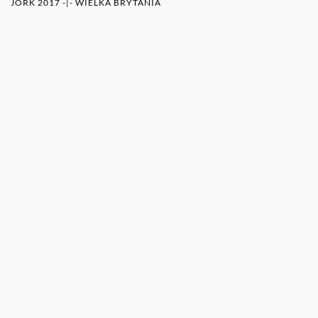
JORK 2017
-|-
WIELKA BRYTANIA
WIĘCEJ O AUTORZE (AUTORACH)
0RAZ
POZOSTAŁE PUBLIKACJE TEGO AUTORA (ÓW)