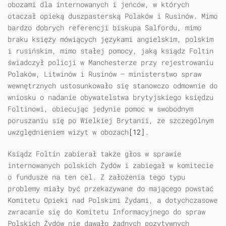
obozami dla internowanych i jeńców, w których
otaczał opieką duszpasterską Polaków i Rusinów. Mimo
bardzo dobrych referencji biskupa Salfordu, mimo
braku księży mówiących językami angielskim, polskim
i rusińskim, mimo stałej pomocy, jaką ksiądz Foltin
świadczył policji w Manchesterze przy rejestrowaniu
Polaków, Litwinów i Rusinów — ministerstwo spraw
wewnętrznych ustosunkowało się stanowczo odmownie do
wniosku o nadanie obywatelstwa brytyjskiego księdzu
Foltinowi, obiecując jedynie pomoc w swobodnym
poruszaniu się po Wielkiej Brytanii, ze szczególnym
uwzględnieniem wizyt w obozach
[12]
.
Ksiądz Foltin zabierał także głos w sprawie
internowanych polskich Żydów i zabiegał w komitecie
o fundusze na ten cel. Z założenia tego typu
problemy miały być przekazywane do mającego powstać
Komitetu Opieki nad Polskimi Żydami, a dotychczasowe
zwracanie się do Komitetu Informacyjnego do spraw
Polskich Żydów nie dawało żadnych pozytywnych