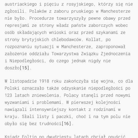
austriackiego i pięciu z rosyjskiego, którzy się nie
zgłosili. Polaków z zaboru pruskiego w Manchesterze
nie było. Procedurze towarzyszyły pewne obawy przed
represjami ze strony władz państw zaborczych wobec
osób składających wnioski oraz przed szykanami ze
strony brytyjskich chlebodawców. Kollat, po
rozpoznaniu sytuacji w Manchesterze, zaproponował
założenie oddziału Towarzystwa Związku Zjednoczenia
i Niepodległości, do czego jednak nigdy nie
doszło
[15]
.
W listopadzie 1918 roku zakończyła się wojna, co dla
Polski oznaczało także odzyskanie niepodległości po
123 latach zniewolenia. Polacy stanęli przed nowymi
wyzwaniami i problemami. W pierwszej kolejności
nawiązali intensywniejszy kontakt z rodzinami w
kraju. Słali listy i paczki, choć i na tym polu nie
obyło się bez trudności
[16]
.
Ksiądz Foltin po dwudziestu latach chciał opuścić