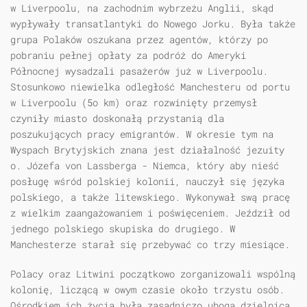
w Liverpoolu, na zachodnim wybrzeżu Anglii, skąd
wypływały transatlantyki do Nowego Jorku. Była także
grupa Polaków oszukana przez agentów, którzy po
pobraniu pełnej opłaty za podróż do Ameryki
Północnej wysadzali pasażerów już w Liverpoolu.
Stosunkowo niewielka odległość Manchesteru od portu
w Liverpoolu (5o km) oraz rozwinięty przemysł
czyniły miasto doskonałą przystanią dla
poszukujących pracy emigrantów. W okresie tym na
Wyspach Brytyjskich znana jest działalność jezuity
o. Józefa von Lassberga - Niemca, który aby nieść
posługę wśród polskiej kolonii, nauczył się języka
polskiego, a także litewskiego. Wykonywał swą pracę
z wielkim zaangażowaniem i poświęceniem. Jeździł od
jednego polskiego skupiska do drugiego. W
Manchesterze starał się przebywać co trzy miesiące.
Polacy oraz Litwini początkowo zorganizowali wspólną
kolonię, liczącą w owym czasie około trzystu osób.
Ośrodkiem ich życia była zasadniczo uboga dzielnica