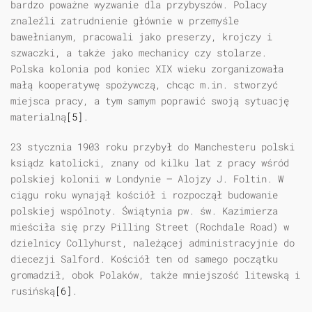
bardzo poważne wyzwanie dla przybyszów. Polacy
znaleźli zatrudnienie głównie w przemyśle
bawełnianym, pracowali jako preserzy, krojczy i
szwaczki, a także jako mechanicy czy stolarze.
Polska kolonia pod koniec XIX wieku zorganizowała
małą kooperatywę spożywczą, chcąc m.in. stworzyć
miejsca pracy, a tym samym poprawić swoją sytuację
materialną
[5]
.
23 stycznia 1903 roku przybył do Manchesteru polski
ksiądz katolicki, znany od kilku lat z pracy wśród
polskiej kolonii w Londynie — Alojzy J. Foltin. W
ciągu roku wynajął kościół i rozpoczął budowanie
polskiej wspólnoty. Świątynia pw. św. Kazimierza
mieściła się przy Pilling Street (Rochdale Road) w
dzielnicy Collyhurst, należącej administracyjnie do
diecezji Salford. Kościół ten od samego początku
gromadził, obok Polaków, także mniejszość litewską i
rusińską
[6]
.