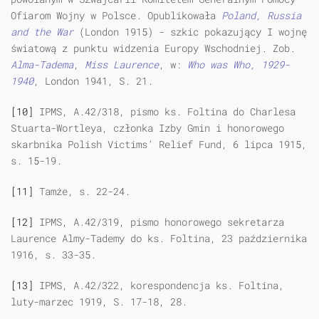
Ofiarom Wojny w Polsce. Opublikowała
Poland, Russia
and the War
(London 1915) - szkic pokazujący I wojnę
światową z punktu widzenia Europy Wschodniej. Zob.
Alma-Tadema
,
Miss Laurence
, w:
Who was Who, 1929-
1940
, London 1941, S. 21.
[10]
IPMS, A.42/318, pismo ks. Foltina do Charlesa
Stuarta-Wortleya, członka Izby Gmin i honorowego
skarbnika Polish Victims’ Relief Fund, 6 lipca 1915,
s. 15-19.
[11]
Tamże, s. 22-24.
[12]
IPMS, A.42/319, pismo honorowego sekretarza
Laurence Almy-Tademy do ks. Foltina, 23 października
1916, s. 33-35.
[13]
IPMS, A.42/322, korespondencja ks. Foltina,
luty-marzec 1919, S. 17-18, 28.