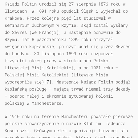
Ksiądz Foltin urodził się 27 sierpnia 1876 roku w
Gliwicach. W 1891 roku opuścił Śląsk i wyjechał do
Krakowa. Przez kolejne pięć lat studiował w
seminarium duchownym w Rzymie, skąd został wysłany
do Sèvres (we Francji), a następnie ponownie do
Rzymu. Tam 8 października 1899 roku otrzymał
święcenia kapłańskie, po czym udał się przez S6vres
do Londynu. 30 listopada 1899 roku rozpoczął
trzyletni okres pracy w strukturach Polsko-
Litewskiej Misji Katolickiej, a od 1901 roku —
Polskiej Misji Katolickiej (Litewska Misja
wyodrębniła się)
[7]
. Następnie ksiądz Foltin podjął
kapłańską posługę — mającą trwać niemal trzy dekady
— pośród małej i skromnie sytuowanej kolonii
polskiej w Manchesterze.
W 1910 roku na terenie Manchesteru powstało pierwsze
polskie stowarzyszenie o nazwie Klub im. Tadeusza
Kościuszki. Głównym celem organizacji liczącej stu
członków była pomoc rodakom, którzy ulegli wypadkowi