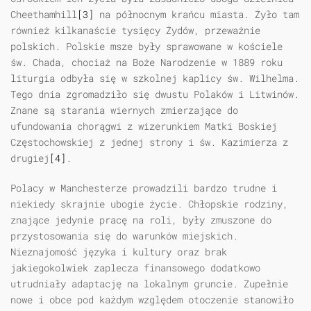
Cheethamhill
[3]
na północnym krańcu miasta. Żyło tam
również kilkanaście tysięcy Żydów, przeważnie
polskich. Polskie msze były sprawowane w kościele
św. Chada, chociaż na Boże Narodzenie w 1889 roku
liturgia odbyła się w szkolnej kaplicy św. Wilhelma.
Tego dnia zgromadziło się dwustu Polaków i Litwinów.
Znane są starania wiernych zmierzające do
ufundowania chorągwi z wizerunkiem Matki Boskiej
Częstochowskiej z jednej strony i św. Kazimierza z
drugiej
[4]
.
Polacy w Manchesterze prowadzili bardzo trudne i
niekiedy skrajnie ubogie życie. Chłopskie rodziny,
znające jedynie pracę na roli, były zmuszone do
przystosowania się do warunków miejskich.
Nieznajomość języka i kultury oraz brak
jakiegokolwiek zaplecza finansowego dodatkowo
utrudniały adaptację na lokalnym gruncie. Zupełnie
nowe i obce pod każdym względem otoczenie stanowiło