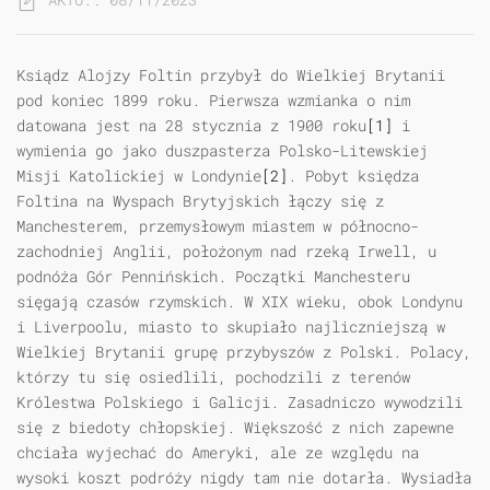
Ksiądz Alojzy Foltin przybył do Wielkiej Brytanii
pod koniec 1899 roku. Pierwsza wzmianka o nim
datowana jest na 28 stycznia z 1900 roku
[1]
i
wymienia go jako duszpasterza Polsko-Litewskiej
Misji Katolickiej w Londynie
[2]
. Pobyt księdza
Foltina na Wyspach Brytyjskich łączy się z
Manchesterem, przemysłowym miastem w północno-
zachodniej Anglii, położonym nad rzeką Irwell, u
podnóża Gór Pennińskich. Początki Manchesteru
sięgają czasów rzymskich. W XIX wieku, obok Londynu
i Liverpoolu, miasto to skupiało najliczniejszą w
Wielkiej Brytanii grupę przybyszów z Polski. Polacy,
którzy tu się osiedlili, pochodzili z terenów
Królestwa Polskiego i Galicji. Zasadniczo wywodzili
się z biedoty chłopskiej. Większość z nich zapewne
chciała wyjechać do Ameryki, ale ze względu na
wysoki koszt podróży nigdy tam nie dotarła. Wysiadła