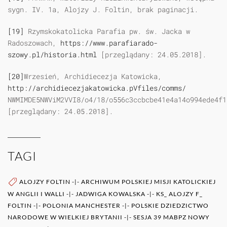
sygn. IV. 1a, Alojzy J. Foltin, brak paginacji.
[19]
Rzymskokatolicka Parafia pw. św. Jacka w
Radoszowach,
https://www.parafiarado-
szowy.pl/historia.html
[przeglądany: 24.05.2018].
[20]
Wrzesień, Archidiecezja Katowicka,
http://archidiecezjakatowicka.pVfiles/comms/
NWMIMDE5NWViM2VVI8/o4/18/o556c3ccbcbe41e4a14o994ede4f1
[przeglądany: 24.05.2018].
TAGI
ALOJZY FOLTIN
-|-
ARCHIWUM POLSKIEJ MISJI KATOLICKIEJ
W ANGLII I WALLI
-|-
JADWIGA KOWALSKA
-|-
KS_ ALOJZY F_
FOLTIN
-|-
POLONIA MANCHESTER
-|-
POLSKIE DZIEDZICTWO
NARODOWE W WIELKIEJ BRYTANII
-|-
SESJA 39 MABPZ NOWY