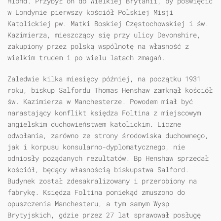
Hlond. Przybył on do Wielkiej Brytanii, by poświęcić
w Londynie pierwszy kościół Polskiej Misji
Katolickiej pw. Matki Boskiej Częstochowskiej i św.
Kazimierza, mieszczący się przy ulicy Devonshire,
zakupiony przez polską wspólnotę na własność z
wielkim trudem i po wielu latach zmagań.
Zaledwie kilka miesięcy później, na początku 1931
roku, biskup Salfordu Thomas Henshaw zamknął kościół
św. Kazimierza w Manchesterze. Powodem miał być
narastający konflikt księdza Foltina z miejscowym
angielskim duchowieństwem katolickim. Liczne
odwołania, zarówno ze strony środowiska duchownego,
jak i korpusu konsularno-dyplomatycznego, nie
odniosły pożądanych rezultatów. Bp Henshaw sprzedał
kościół, będący własnością biskupstwa Salford.
Budynek został zdesakralizowany i przerobiony na
fabrykę. Księdza Foltina poniekąd zmuszono do
opuszczenia Manchesteru, a tym samym Wysp
Brytyjskich, gdzie przez 27 lat sprawował posługę