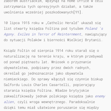
zaborem austriackim, wpłynął na Home Office w celu
zatrzymania tych opresyjnych działań, a także
uwolnienia wcześniej poszkodowanych
[11]
.
10 lipca 1915 roku w „Catholic Herald” ukazał się
list otwarty księdza Foltina pod tytułem
Poland ‘s
Agony. Exiles in Terror of Reinternment
, nawiązujący
do sytuacji Polaków i bierności Wielkiej Brytanii.
Ksiądz Foltin od sierpnia 1914 roku starał się o
naturalizację na terenie kraju, w którym przebywał
od ponad piętnastu lat. Wniosek o przyznanie
obywatelstwa, podpisany przez dwóch radnych,
określał go jednoznacznie jako obywatela
niemieckiego. Do sprawy włączył się czynnie biskup
Salfordu Louis Charles Casartelli, popierający
starania księdza Foltina. Władze brytyjskie
zakwalifikowały jednak polskiego księdza jako
enemy
alien
, czyli wroga wewnętrznego. Paradoksalnie
dzięki temu miał ułatwione poruszanie się między