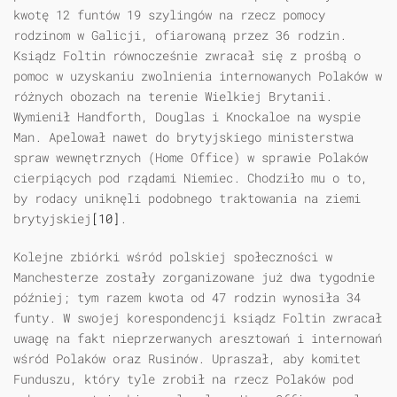
kwotę 12 funtów 19 szylingów na rzecz pomocy
rodzinom w Galicji, ofiarowaną przez 36 rodzin.
Ksiądz Foltin równocześnie zwracał się z prośbą o
pomoc w uzyskaniu zwolnienia internowanych Polaków w
różnych obozach na terenie Wielkiej Brytanii.
Wymienił Handforth, Douglas i Knockaloe na wyspie
Man. Apelował nawet do brytyjskiego ministerstwa
spraw wewnętrznych (Home Office) w sprawie Polaków
cierpiących pod rządami Niemiec. Chodziło mu o to,
by rodacy uniknęli podobnego traktowania na ziemi
brytyjskiej
[10]
.
Kolejne zbiórki wśród polskiej społeczności w
Manchesterze zostały zorganizowane już dwa tygodnie
później; tym razem kwota od 47 rodzin wynosiła 34
funty. W swojej korespondencji ksiądz Foltin zwracał
uwagę na fakt nieprzerwanych aresztowań i internowań
wśród Polaków oraz Rusinów. Upraszał, aby komitet
Funduszu, który tyle zrobił na rzecz Polaków pod