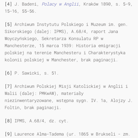
[4]
J. Badeni,
Polacy w Anglii
, Kraków 1890, s. 5-9,
15-16, 55-56.
[5]
Archiwum Instytutu Polskiego i Muzeum im. gen.
Sikorskiego (dalej: IPMS), A.68/4, raport Jana
Woyczyńskiego, Sekretarza Konsulatu RP w
Manchesterze, 15 marca 1939: Historia emigracji
polskiej na terenie Manchesteru i Charakterystyka
kolonii polskiej w Manchester, brak paginacji.
[6]
P. Sawicki, s. 51.
[7]
Archiwum Polskiej Misji Katolickiej w Anglii i
Walii (dalej: PMKwAW), materiały
niezinwentaryzowane, wstępna sygn. IV. 1a, Alojzy J.
Foltin, brak paginacji.
[8]
IPMS, A.68/4, dz. cyt.
[9]
Laurence Alma-Tadema (ur. 1865 w Brukseli - zm.