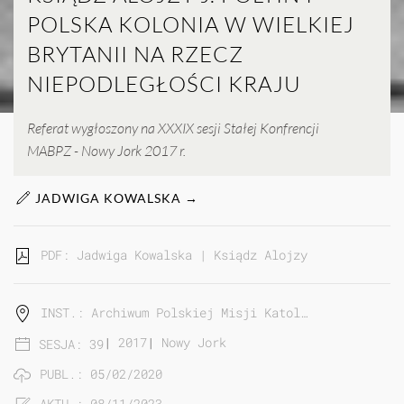
POLSKA KOLONIA W WIELKIEJ
BRYTANII NA RZECZ
NIEPODLEGŁOŚCI KRAJU
Referat wygłoszony na XXXIX sesji Stałej Konfrencji
MABPZ - Nowy Jork 2017 r.
JADWIGA KOWALSKA →
PDF: Jadwiga Kowalska | Ksiądz Alojzy J. Foltin i 
INST.: Archiwum Polskiej Misji Katol…
|
2017
|
Nowy Jork
SESJA: 39
PUBL.: 05/02/2020
AKTU.: 08/11/2023