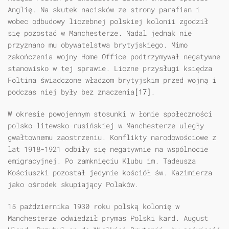
Anglię. Na skutek nacisków ze strony parafian i
wobec odbudowy liczebnej polskiej kolonii zgodził
się pozostać w Manchesterze. Nadal jednak nie
przyznano mu obywatelstwa brytyjskiego. Mimo
zakończenia wojny Home Office podtrzymywał negatywne
stanowisko w tej sprawie. Liczne przysługi księdza
Foltina świadczone władzom brytyjskim przed wojną i
podczas niej były bez znaczenia
[17]
.
W okresie powojennym stosunki w łonie społeczności
polsko-litewsko-rusińskiej w Manchesterze uległy
gwałtownemu zaostrzeniu. Konflikty narodowościowe z
lat 1918-1921 odbiły się negatywnie na wspólnocie
emigracyjnej. Po zamknięciu Klubu im. Tadeusza
Kościuszki pozostał jedynie kościół św. Kazimierza
jako ośrodek skupiający Polaków.
15 października 1930 roku polską kolonię w
Manchesterze odwiedził prymas Polski kard. August