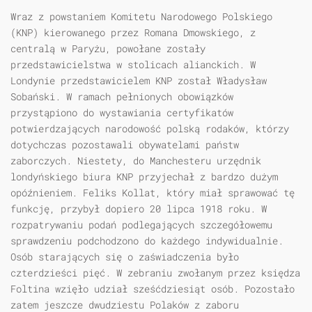
Wraz z powstaniem Komitetu Narodowego Polskiego
(KNP) kierowanego przez Romana Dmowskiego, z
centralą w Paryżu, powołane zostały
przedstawicielstwa w stolicach alianckich. W
Londynie przedstawicielem KNP został Władysław
Sobański. W ramach pełnionych obowiązków
przystąpiono do wystawiania certyfikatów
potwierdzających narodowość polską rodaków, którzy
dotychczas pozostawali obywatelami państw
zaborczych. Niestety, do Manchesteru urzędnik
londyńskiego biura KNP przyjechał z bardzo dużym
opóźnieniem. Feliks Kollat, który miał sprawować tę
funkcję, przybył dopiero 20 lipca 1918 roku. W
rozpatrywaniu podań podlegających szczegółowemu
sprawdzeniu podchodzono do każdego indywidualnie.
Osób starających się o zaświadczenia było
czterdzieści pięć. W zebraniu zwołanym przez księdza
Foltina wzięło udział sześćdziesiąt osób. Pozostało
zatem jeszcze dwudziestu Polaków z zaboru