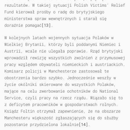
rezultatów. W takiej sytuacji Polish Victims’ Relief
Fund kierował prośby o radę do brytyjskiego
ministerstwa spraw wewnętrznych i starał się
doraźnie pomagać
[13]
.
W kolejnych latach wojennych sytuacja Polaków w
Wielkiej Brytanii, którzy byli poddanymi Niemiec i
Austrii, wcale nie ulegała poprawie. Rząd brytyjski
wprowadził rewizję wszystkich zwolnień z przymusowej
pracy względem obywateli niemieckich i austriackich.
Komisarz policji w Manchesterze zastosował te
obostrzenia bardzo szybko. Jednocześnie weszły w
życie okólniki skierowane do wszystkich Polaków,
mające na celu zwerbowanie ochotników do National
Service, czyli pracy na rzecz rządu. Wiązało się to
z deficytem pracowników w gospodarstwach rolnych.
Ksiądz Foltin otrzymał zapewnienie, że na obszarze
Manchesteru większość zgłaszających się do służby
pozostanie przydzielona lokalnie
[14]
.