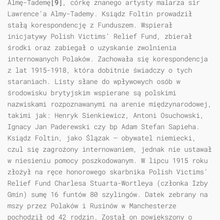
Almę-Tademę
[9]
, córkę znanego artysty malarza sir
Lawrence’a Almy-Tademy. Ksiądz Foltin prowadził
stałą korespondencję z Funduszem. Wspierał
inicjatywy Polish Victims’ Relief Fund, zbierał
środki oraz zabiegał o uzyskanie zwolnienia
internowanych Polaków. Zachowała się korespondencja
z lat 1915-1918, która dobitnie świadczy o tych
staraniach. Listy słane do wpływowych osób w
środowisku brytyjskim wspierane są polskimi
nazwiskami rozpoznawanymi na arenie międzynarodowej,
takimi jak: Henryk Sienkiewicz, Antoni Osuchowski,
Ignacy Jan Paderewski czy bp Adam Stefan Sapieha.
Ksiądz Foltin, jako Ślązak — obywatel niemiecki,
czul się zagrożony internowaniem, jednak nie ustawał
w niesieniu pomocy poszkodowanym. W lipcu 1915 roku
złożył na ręce honorowego skarbnika Polish Victims’
Relief Fund Charlesa Stuarta-Wortleya (członka Izby
Gmin) sumę 16 funtów 80 szylingów. Datek zebrany na
mszy przez Polaków i Rusinów w Manchesterze
pochodził od 42 rodzin. Został on powiększony o