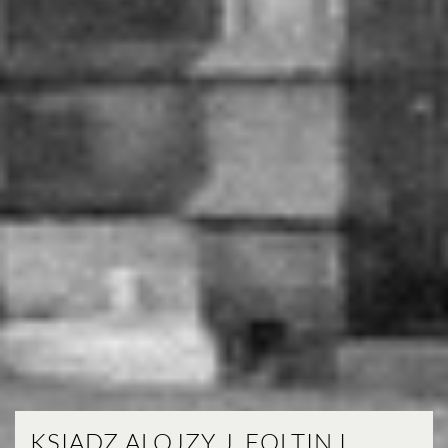
KSIĄDZ ALOJZY J. FOLTIN I