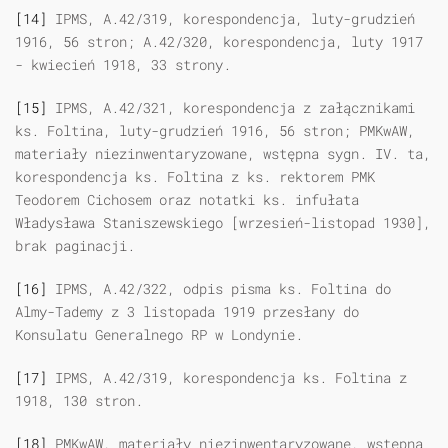
[14]
IPMS, A.42/319, korespondencja, luty-grudzień
1916, 56 stron; A.42/320, korespondencja, luty 1917
- kwiecień 1918, 33 strony.
[15]
IPMS, A.42/321, korespondencja z załącznikami
ks. Foltina, luty-grudzień 1916, 56 stron; PMKwAW,
materiały niezinwentaryzowane, wstępna sygn. IV. ta,
korespondencja ks. Foltina z ks. rektorem PMK
Teodorem Cichosem oraz notatki ks. infułata
Władysława Staniszewskiego [wrzesień-listopad 1930],
brak paginacji.
[16]
IPMS, A.42/322, odpis pisma ks. Foltina do
Almy-Tademy z 3 listopada 1919 przesłany do
Konsulatu Generalnego RP w Londynie.
[17]
IPMS, A.42/319, korespondencja ks. Foltina z
1918, 130 stron.
[18]
PMKwAW, materiały niezinwentaryzowane, wstępna