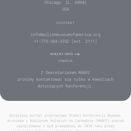
Chicago, IL. 60642
USA
KONTAKT
info@polishmuseumofamerica.org
+1-773-384-3352 [ext. 2111]
WIĘCEJ INFO
UWAGA
Z Sekretariatem MABPZ
prosimy kontaktować się tylko w kwestiach
dotyczących Konferencji.
Niniejszy portal internetowy Stałej Konferencji Muzeów,
Archiwów i Bibliotek Polskich na Zachodzie (MABPZ) został
zainicjowany i był prowadzony do 2018 roku przez
pracowników Polskiego Instytutu Naukowego w Kanadzie i