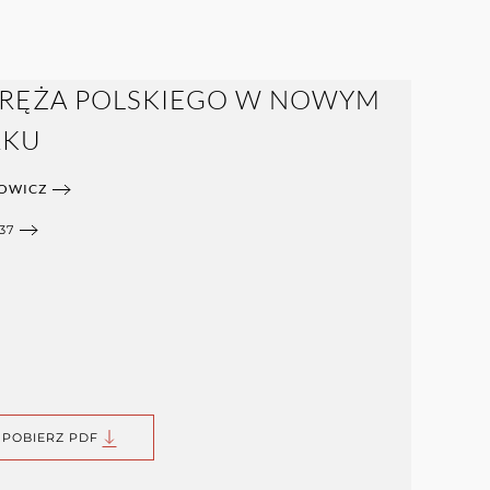
ORĘŻA POLSKIEGO W NOWYM
RKU
HOWICZ
37
POBIERZ PDF