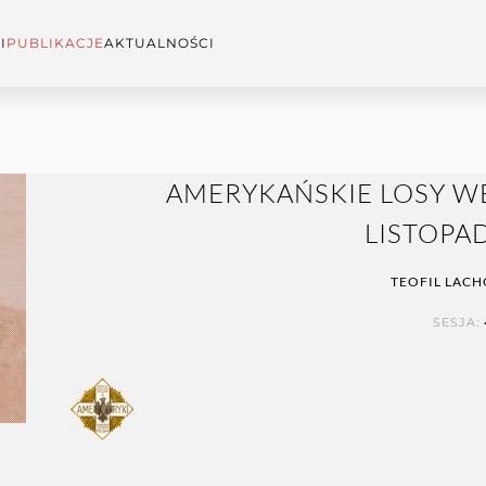
I
PUBLIKACJE
AKTUALNOŚCI
AMERYKAŃSKIE LOSY 
LISTOP
TEOFIL LAC
SESJA: