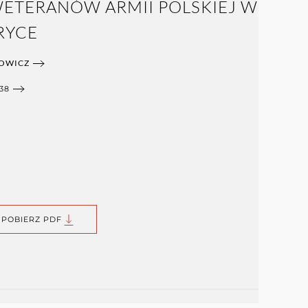
ETERANÓW ARMII POLSKIEJ W
RYCE
HOWICZ
38
POBIERZ PDF