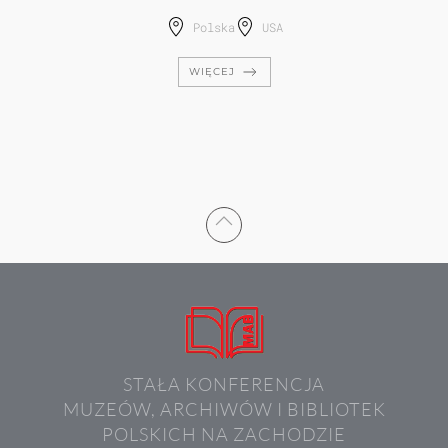
Polska
USA
WIĘCEJ
STAŁA KONFERENCJA
MUZEÓW, ARCHIWÓW I BIBLIOTEK
POLSKICH NA ZACHODZIE