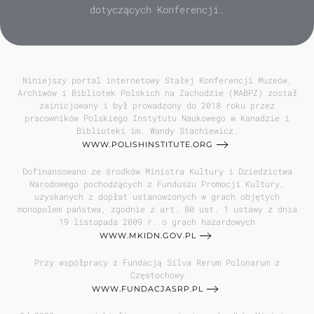
dotyczących Konferencji.
Niniejszy portal internetowy Stałej Konferencji Muzeów,
Archiwów i Bibliotek Polskich na Zachodzie (MABPZ) został
zainicjowany i był prowadzony do 2018 roku przez
pracowników Polskiego Instytutu Naukowego w Kanadzie i
Biblioteki im. Wandy Stachiewicz.
WWW.POLISHINSTITUTE.ORG
Dofinansowano ze środków Ministra Kultury i Dziedzictwa
Narodowego pochodzących z Funduszu Promocji Kultury,
uzyskanych z dopłat ustanowionych w grach objętych
monopolem państwa, zgodnie z art. 80 ust. 1 ustawy z dnia
19 listopada 2009 r. o grach hazardowych
WWW.MKIDN.GOV.PL
Przy współpracy z Fundacją Silva Rerum Polonarum z
Częstochowy
WWW.FUNDACJASRP.PL