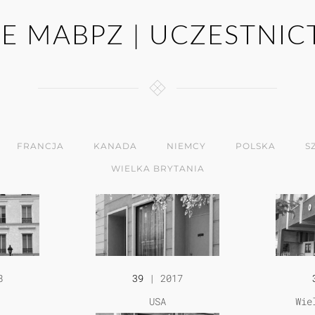
JE MABPZ | UCZESTNI
FRANCJA
KANADA
NIEMCY
POLSKA
S
WIELKA BRYTANIA
8
39
| 2017
USA
Wie