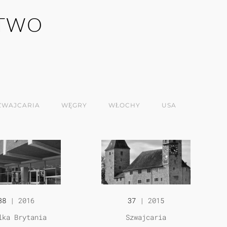
CTWO
ZWAJCARIA
WĘGRY
WŁOCHY
USA
38
| 2016
37
| 2015
lka Brytania
Szwajcaria