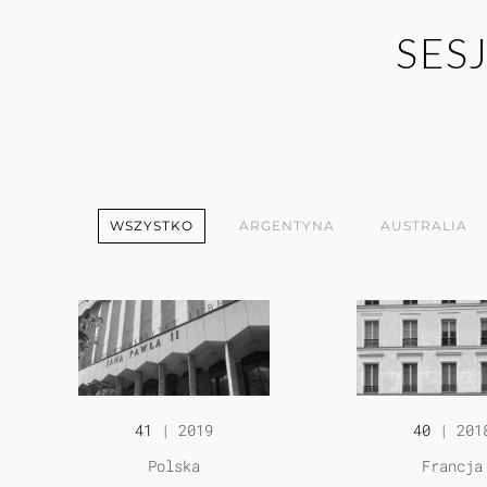
SES
WSZYSTKO
ARGENTYNA
AUSTRALIA
41
| 2019
40
| 201
Polska
Francja