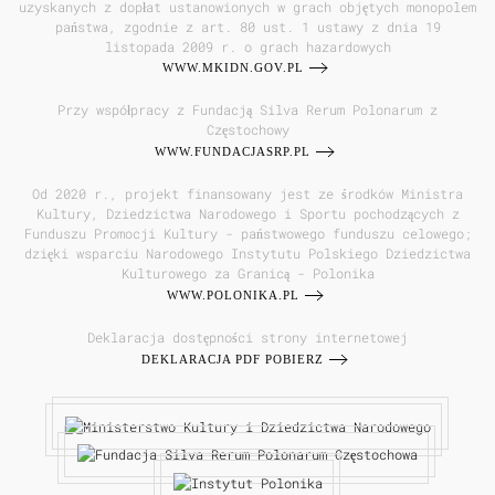
uzyskanych z dopłat ustanowionych w grach objętych monopolem
państwa, zgodnie z art. 80 ust. 1 ustawy z dnia 19
listopada 2009 r. o grach hazardowych
WWW.MKIDN.GOV.PL
Przy współpracy z Fundacją Silva Rerum Polonarum z
Częstochowy
WWW.FUNDACJASRP.PL
Od 2020 r., projekt finansowany jest ze środków Ministra
Kultury, Dziedzictwa Narodowego i Sportu pochodzących z
Funduszu Promocji Kultury - państwowego funduszu celowego;
dzięki wsparciu Narodowego Instytutu Polskiego Dziedzictwa
Kulturowego za Granicą - Polonika
WWW.POLONIKA.PL
Deklaracja dostępności strony internetowej
DEKLARACJA PDF POBIERZ