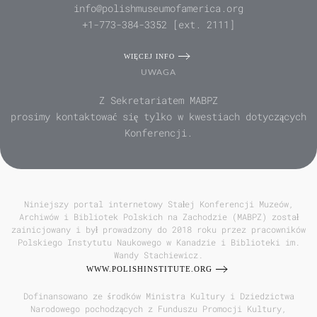
info@polishmuseumofamerica.org
+1-773-384-3352 [ext. 2111]
WIĘCEJ INFO
UWAGA
Z Sekretariatem MABPZ
prosimy kontaktować się tylko w kwestiach dotyczących
Konferencji.
Niniejszy portal internetowy Stałej Konferencji Muzeów,
Archiwów i Bibliotek Polskich na Zachodzie (MABPZ) został
zainicjowany i był prowadzony do 2018 roku przez pracowników
Polskiego Instytutu Naukowego w Kanadzie i Biblioteki im.
Wandy Stachiewicz.
WWW.POLISHINSTITUTE.ORG
Dofinansowano ze środków Ministra Kultury i Dziedzictwa
Narodowego pochodzących z Funduszu Promocji Kultury,