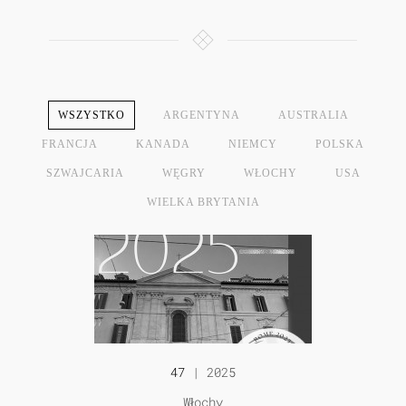
WSZYSTKO
ARGENTYNA
AUSTRALIA
FRANCJA
KANADA
NIEMCY
POLSKA
SZWAJCARIA
WĘGRY
WŁOCHY
USA
WIELKA BRYTANIA
47
| 2025
Włochy