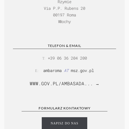
Rzymie
Via P.P. Rubens 20
00197 Roma
Włochy
TELEFON & EMAIL
+39 06 36 204 200
T:
ambaroma
AT
msz.gov.pl
E:
WWW.GOV.PL/AMBASADA...
→
FORMULARZ KONTAKTOWY
NAPISZ DO NAS