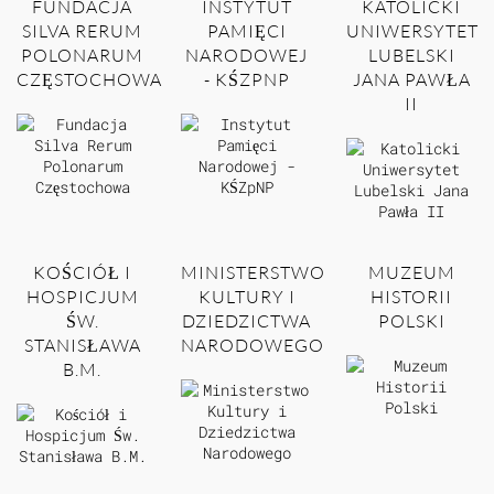
FUNDACJA
INSTYTUT
KATOLICKI
SILVA RERUM
PAMIĘCI
UNIWERSYTET
POLONARUM
NARODOWEJ
LUBELSKI
CZĘSTOCHOWA
- KŚZPNP
JANA PAWŁA
II
KOŚCIÓŁ I
MINISTERSTWO
MUZEUM
HOSPICJUM
KULTURY I
HISTORII
ŚW.
DZIEDZICTWA
POLSKI
STANISŁAWA
NARODOWEGO
B.M.