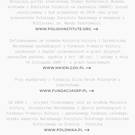
Niniejszy portal internetowy Stałej Konferencji Muzeów,
Archiwów i Bibliotek Polskich na Zachodzie (MABPZ) został
zainicjowany i był prowadzony do 2018 roku przez
pracowników Polskiego Instytutu Naukowego w Kanadzie i
Biblioteki im. Wandy Stachiewicz.
WWW.POLISHINSTITUTE.ORG
Dofinansowano ze środków Ministra Kultury i Dziedzictwa
Narodowego pochodzących z Funduszu Promocji Kultury,
uzyskanych z dopłat ustanowionych w grach objętych
monopolem państwa, zgodnie z art. 80 ust. 1 ustawy z dnia
19 listopada 2009 r. o grach hazardowych
WWW.MKIDN.GOV.PL
Przy współpracy z Fundacją Silva Rerum Polonarum z
Częstochowy
WWW.FUNDACJASRP.PL
Od 2020 r., projekt finansowany jest ze środków Ministra
Kultury, Dziedzictwa Narodowego i Sportu pochodzących z
Funduszu Promocji Kultury - państwowego funduszu celowego;
dzięki wsparciu Narodowego Instytutu Polskiego Dziedzictwa
Kulturowego za Granicą - Polonika
WWW.POLONIKA.PL