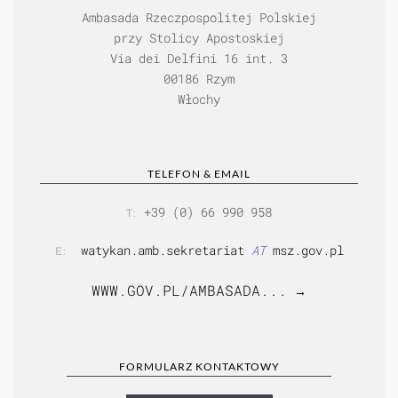
Ambasada Rzeczpospolitej Polskiej
przy Stolicy Apostoskiej
Via dei Delfini 16 int. 3
00186 Rzym
Włochy
TELEFON & EMAIL
+39 (0) 66 990 958
T:
watykan.amb.sekretariat
AT
msz.gov.pl
E:
WWW.GOV.PL/AMBASADA...
→
FORMULARZ KONTAKTOWY