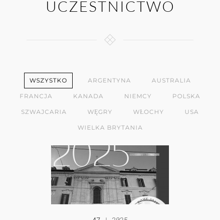
UCZESTNICTWO
WSZYSTKO
ARGENTYNA
AUSTRALIA
FRANCJA
KANADA
NIEMCY
POLSKA
SZWAJCARIA
WĘGRY
WŁOCHY
USA
WIELKA BRYTANIA
47
| 2025