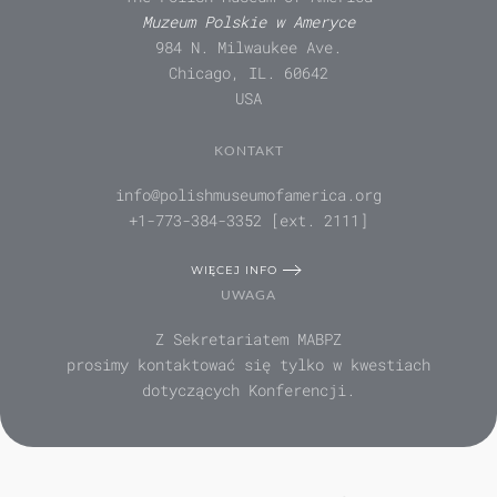
Muzeum Polskie w Ameryce
984 N. Milwaukee Ave.
Chicago, IL. 60642
USA
KONTAKT
info@polishmuseumofamerica.org
+1-773-384-3352 [ext. 2111]
WIĘCEJ INFO
UWAGA
Z Sekretariatem MABPZ
prosimy kontaktować się tylko w kwestiach
dotyczących Konferencji.