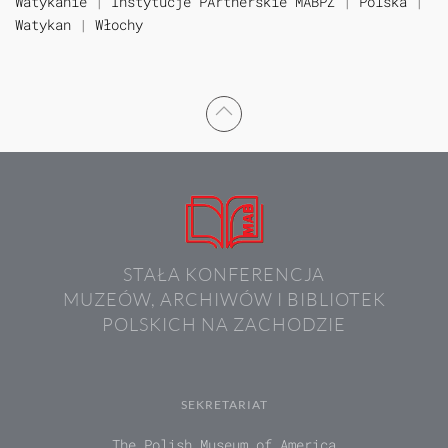
Watykanie
|
Instytucje PArtnerskie MABPZ
|
Polska
|
Watykan
|
Włochy
STAŁA KONFERENCJA
MUZEÓW, ARCHIWÓW I BIBLIOTEK
POLSKICH NA ZACHODZIE
SEKRETARIAT
The Polish Museum of America