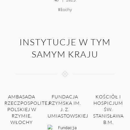
Włochy
INSTYTUCJE W TYM
SAMYM KRAJU
AMBASADA
FUNDACJA
KOŚCIÓŁ I
RZECZPOSPOLITEJ
RZYMSKA IM.
HOSPICJUM
POLSKIEJ W
J. Z.
ŚW.
RZYMIE,
UMIASTOWSKIEJ
STANISŁAWA
WŁOCHY
B.M.