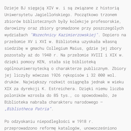
Dzieje BJ sięgają XIV w. i są związane z historią
Uniwersytetu Jagiellońskiego. Początkowo trzonem
zbiorów bibliotecznych były kolekcje profesorskie,
darowizny oraz zbiory gromadzone przy poszczególych
wydziałach
"Wszechnicy Kazimierzowskiej"
. Dopiero na
przełomie XV i XVI w. Biblioteka uzyskała własną
siedzibę w gmachu Collegium Maius, gdzie jej zbory
pozostały aż do 1940 r. Na przełomie XVIII i XIX w.
dzięki pomocy KEN, stała się biblioteką
ogólnouniwersytecką o charakterze publicznym. Zbiory
jej liczyły wówczas 1926 rękopisów i 32 000 wol.
druków. Największy rozkwit osiągnęła jednak w wieku
XIX za dyrekcji K. Estreichera. Dzięki niemu liczba
poloników wzrosła do 85 tys., co spowodowało, że
Biblioteka nabrała charakteru narodowego –
„Bibliotheca Patria”
.
Po odzyskaniu niepodległości w 1918 r.
przeprowadzono reformę katalogów, unowocześniono