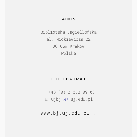
ADRES
Biblioteka Jagiellońska
al. Mickiewicza 22
30-059 Kraków
Polska
TELEFON & EMAIL
+48 (0)12 633 09 03
T:
ujbj
AT
uj.edu.pl
E:
www.bj.uj.edu.pl
→