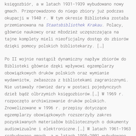
księgozbiór, a w latach 1931-1939 wybudowano nowy
gmach. Przeprowadzono do niego zbiory już podczas
okupacji w 1940 r. W tym okresie Biblioteka została
przemianowana na
Staatsbibliothek Krakau
. Polacy,
głównie naukowcy oraz młodzież uczęszczająca na
tajne komplety mieli nieoficjalny dostęp do zbiorów
dzięki pomocy polskich bibliotekarzy. […]
Po II wojnie nastąpił dynamiczny napływ zbiorów do
Biblioteki głównie dzęki wpływowi egzemplarzy
obowiązkowych druków polskich oraz wymianie
wydawnictw, zwłaszcza z bibliotekami zagranicznymi.
Nie ustawały również dary w postaci pojedynczych
dzieł bądź olbrzymich księgozbiorów.[…] W 1969 r.
rozpoczęto archiwizowanie druków polskich.
Znowelizowane w 1996 r. przepisy dotyczące
egzemplarzy obowiązkowych rozszerzyły zakres
pozyskiwanych materiałów bibliotecznych o dokumenty
audiowizualne i elektroniczne.[…] W latach 1961-1963
rozbudowano gmach, a w latach 1995-2001 wybudowano