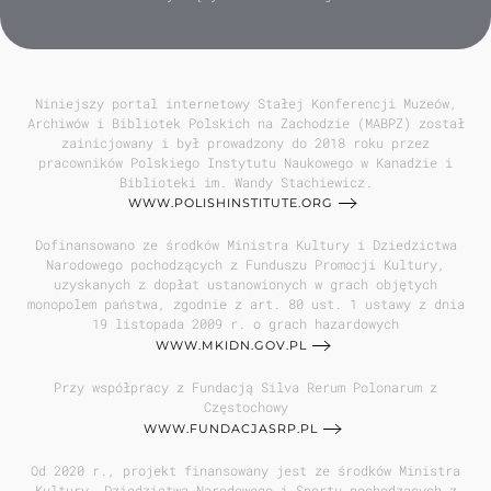
Niniejszy portal internetowy Stałej Konferencji Muzeów,
Archiwów i Bibliotek Polskich na Zachodzie (MABPZ) został
zainicjowany i był prowadzony do 2018 roku przez
pracowników Polskiego Instytutu Naukowego w Kanadzie i
Biblioteki im. Wandy Stachiewicz.
WWW.POLISHINSTITUTE.ORG
Dofinansowano ze środków Ministra Kultury i Dziedzictwa
Narodowego pochodzących z Funduszu Promocji Kultury,
uzyskanych z dopłat ustanowionych w grach objętych
monopolem państwa, zgodnie z art. 80 ust. 1 ustawy z dnia
19 listopada 2009 r. o grach hazardowych
WWW.MKIDN.GOV.PL
Przy współpracy z Fundacją Silva Rerum Polonarum z
Częstochowy
WWW.FUNDACJASRP.PL
Od 2020 r., projekt finansowany jest ze środków Ministra
Kultury, Dziedzictwa Narodowego i Sportu pochodzących z