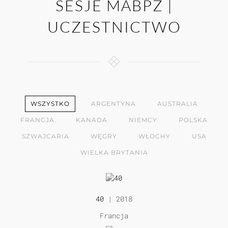
SESJE MABPZ |
UCZESTNICTWO
WSZYSTKO
ARGENTYNA
AUSTRALIA
FRANCJA
KANADA
NIEMCY
POLSKA
SZWAJCARIA
WĘGRY
WŁOCHY
USA
WIELKA BRYTANIA
40
| 2018
Francja