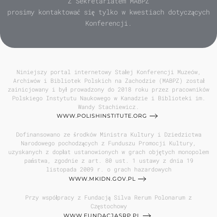
Z Sekretariatem MABPZ
prosimy kontaktować się tylko w kwestiach dotyczących
Konferencji.
Niniejszy portal internetowy Stałej Konferencji Muzeów,
Archiwów i Bibliotek Polskich na Zachodzie (MABPZ) został
zainicjowany i był prowadzony do 2018 roku przez pracowników
Polskiego Instytutu Naukowego w Kanadzie i Biblioteki im.
Wandy Stachiewicz.
WWW.POLISHINSTITUTE.ORG
Dofinansowano ze środków Ministra Kultury i Dziedzictwa
Narodowego pochodzących z Funduszu Promocji Kultury,
uzyskanych z dopłat ustanowionych w grach objętych monopolem
państwa, zgodnie z art. 80 ust. 1 ustawy z dnia 19
listopada 2009 r. o grach hazardowych
WWW.MKIDN.GOV.PL
Przy współpracy z Fundacją Silva Rerum Polonarum z
Częstochowy
WWW.FUNDACJASRP.PL