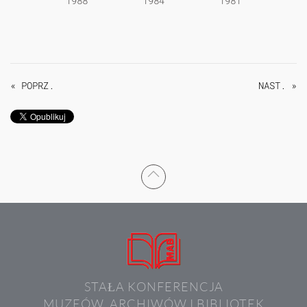
1988
1984
1981
« POPRZ.
NAST. »
STAŁA KONFERENCJA
MUZEÓW, ARCHIWÓW I BIBLIOTEK