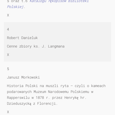
5 oraz t.6
Katalogu rękopisów Biblioteki
Polskiej
.
X
4
Robert Danieluk
Cenne zbiory ks. J. Langmana
X
5
Janusz Morkowski
Historia Polski na muszli ryta — czyli o kameach
podarowanych Muzeum Narodowemu Polskiemu w
Rapperswilu w 1878 r. przez Henrykę hr.
Dzieduszycką z Florencji.
X