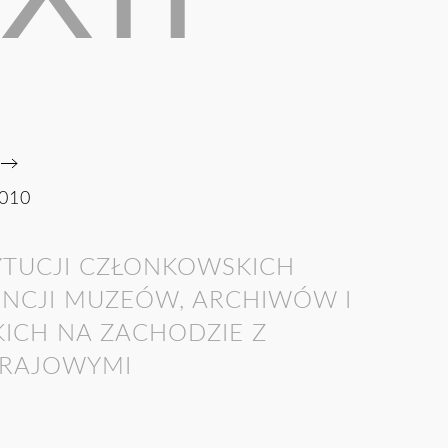
010
YTUCJI CZŁONKOWSKICH
ENCJI MUZEÓW, ARCHIWÓW I
KICH NA ZACHODZIE Z
KRAJOWYMI