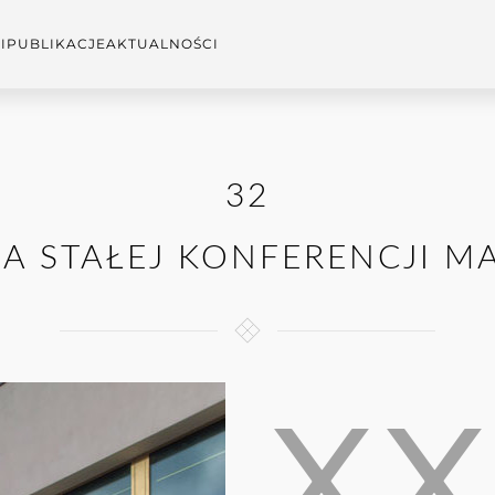
I
PUBLIKACJE
AKTUALNOŚCI
32
JA STAŁEJ KONFERENCJI M
XX