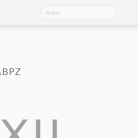
ABPZ
XII