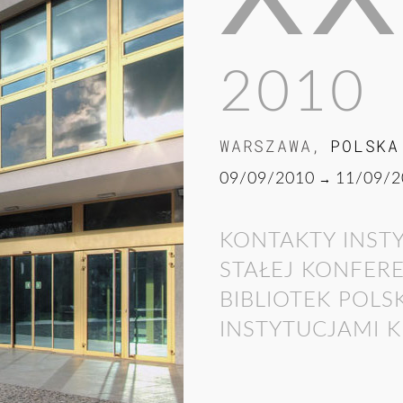
2010
WARSZAWA
,
POLSKA
09/09/2010
→
11/09/2
KONTAKTY INST
STAŁEJ KONFER
BIBLIOTEK POLS
INSTYTUCJAMI 