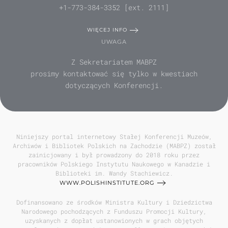
+1-773-384-3352 [ext. 2111]
WIĘCEJ INFO
UWAGA
Z Sekretariatem MABPZ
prosimy kontaktować się tylko w kwestiach
dotyczących Konferencji.
Niniejszy portal internetowy Stałej Konferencji Muzeów,
Archiwów i Bibliotek Polskich na Zachodzie (MABPZ) został
zainicjowany i był prowadzony do 2018 roku przez
pracowników Polskiego Instytutu Naukowego w Kanadzie i
Biblioteki im. Wandy Stachiewicz.
WWW.POLISHINSTITUTE.ORG
Dofinansowano ze środków Ministra Kultury i Dziedzictwa
Narodowego pochodzących z Funduszu Promocji Kultury,
uzyskanych z dopłat ustanowionych w grach objętych