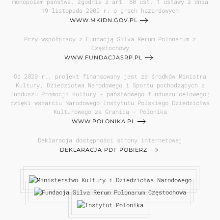
monopolem państwa, zgodnie z art. 80 ust. 1 ustawy z dnia
19 listopada 2009 r. o grach hazardowych
WWW.MKIDN.GOV.PL
Przy współpracy z Fundacją Silva Rerum Polonarum z
Częstochowy
WWW.FUNDACJASRP.PL
Od 2020 r., projekt finansowany jest ze środków Ministra
Kultury, Dziedzictwa Narodowego i Sportu pochodzących z
Funduszu Promocji Kultury - państwowego funduszu celowego;
dzięki wsparciu Narodowego Instytutu Polskiego Dziedzictwa
Kulturowego za Granicą - Polonika
WWW.POLONIKA.PL
Deklaracja dostępności strony internetowej
DEKLARACJA PDF POBIERZ