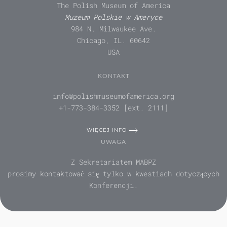
The Polish Museum of America
Muzeum Polskie w Ameryce
984 N. Milwaukee Ave.
Chicago, IL. 60642
USA
KONTAKT
info@polishmuseumofamerica.org
+1-773-384-3352 [ext. 2111]
WIĘCEJ INFO
UWAGA
Z Sekretariatem MABPZ
prosimy kontaktować się tylko w kwestiach dotyczących
Konferencji.