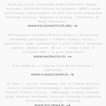
Niniejszy portal internetowy Stałej Konferencji Muzeów,
Archiwów i Bibliotek Polskich na Zachodzie (MABPZ) został
zainicjowany i był prowadzony do 2018 roku przez pracowników
Polskiego Instytutu Naukowego w Kanadzie i Biblioteki im.
Wandy Stachiewicz.
WWW.POLISHINSTITUTE.ORG
Dofinansowano ze środków Ministra Kultury i Dziedzictwa
Narodowego pochodzących z Funduszu Promocji Kultury,
uzyskanych z dopłat ustanowionych w grach objętych monopolem
państwa, zgodnie z art. 80 ust. 1 ustawy z dnia 19
listopada 2009 r. o grach hazardowych
WWW.MKIDN.GOV.PL
Przy współpracy z Fundacją Silva Rerum Polonarum z
Częstochowy
WWW.FUNDACJASRP.PL
Od 2020 r., projekt finansowany jest ze środków Ministra
Kultury, Dziedzictwa Narodowego i Sportu pochodzących z
Funduszu Promocji Kultury - państwowego funduszu celowego;
dzięki wsparciu Narodowego Instytutu Polskiego Dziedzictwa
Kulturowego za Granicą - Polonika
WWW.POLONIKA.PL