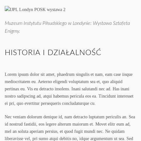
Muzeum Instytutu Piłsudskiego w Londynie: Wystawa Sztafeta
Enigmy.
HISTORIA I DZIAŁALNOŚĆ
Lorem ipsum dolor sit amet, phaedrum singulis et nam, eam case iisque
mediocritatem eu. Aeterno eligendi voluptatum sea et, quo aliquid
pertinax eu. Vis eu detracto insolens. Inani salutandi nec ad. Has inani
nostro sadipscing ad, atqui habemus pericula eos ea. Tincidunt interesset
ei pri, quo evertitur persequeris concludaturque cu.
Nec veniam dolorum denique id, nam detracto luptatum periculis an. Sea
id nostrud fastidii, eos legere alterum maiorum et. Movet elitr eum ad,
mel an soluta aperiam persius, et quod fugit mundi nec. Ne quidam
liberavisse vel, pri sumo atqui debitis no, idque argumentum ut sea. Sed