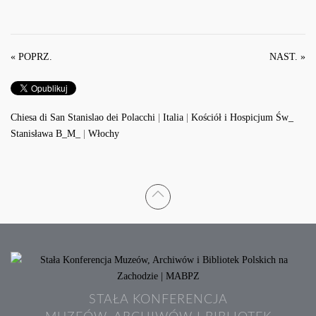
« POPRZ.
NAST. »
Chiesa di San Stanislao dei Polacchi
|
Italia
|
Kościół i Hospicjum Św_
Stanisława B_M_
|
Włochy
STAŁA KONFERENCJA