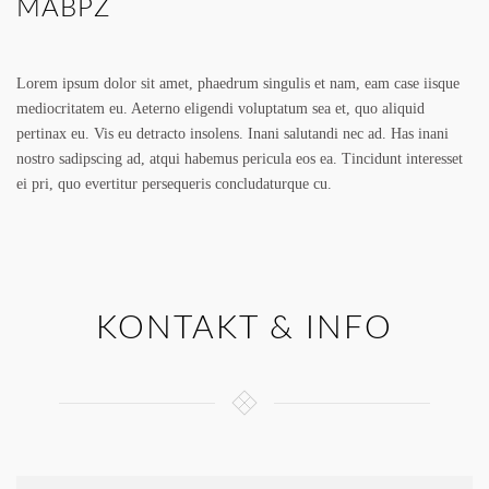
MABPZ
Lorem ipsum dolor sit amet, phaedrum singulis et nam, eam case iisque
mediocritatem eu. Aeterno eligendi voluptatum sea et, quo aliquid
pertinax eu. Vis eu detracto insolens. Inani salutandi nec ad. Has inani
nostro sadipscing ad, atqui habemus pericula eos ea. Tincidunt interesset
ei pri, quo evertitur persequeris concludaturque cu.
KONTAKT & INFO