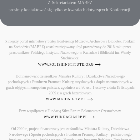
Z Sekretariatem MABPZ
prosimy kontaktować się tylko w kwestiach dotyczących Konferencji.
Niniejszy portal internetowy Stałej Konferencji Muzeów, Archiwów i Bibliotek Polskich
na Zachodzie (MABPZ) został zainicjowany i był prowadzony do 2018 roku przez
pracowników Polskiego Instytutu Naukowego w Kanadzie i Biblioteki im. Wandy
Stachiewicz.
WWW.POLISHINSTITUTE.ORG
Dofinansowano ze środków Ministra Kultury i Dziedzictwa Narodowego
pochodzących z Funduszu Promocji Kultury, uzyskanych z dopłat ustanowionych w
grach objętych monopolem państwa, zgodnie z art. 80 ust. 1 ustawy z dnia 19 listopada
2009 r. o grach hazardowych
WWW.MKIDN.GOV.PL
Przy współpracy z Fundacją Silva Rerum Polonarum z Częstochowy
WWW.FUNDACJASRP.PL
Od 2020 r., projekt finansowany jest ze środków Ministra Kultury, Dziedzictwa
Narodowego i Sportu pochodzących z Funduszu Promocji Kultury - państwowego