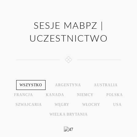
SESJE MABPZ |
UCZESTNICTWO
WSZYSTKO
ARGENTYNA
AUSTRALIA
FRANCJA
KANADA
NIEMCY
POLSKA
SZWAJCARIA
WĘGRY
WŁOCHY
USA
WIELKA BRYTANIA