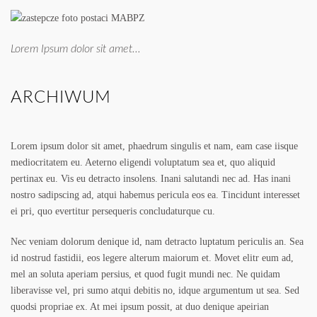
Lorem Ipsum dolor sit amet...
ARCHIWUM
Lorem ipsum dolor sit amet, phaedrum singulis et nam, eam case iisque
mediocritatem eu. Aeterno eligendi voluptatum sea et, quo aliquid
pertinax eu. Vis eu detracto insolens. Inani salutandi nec ad. Has inani
nostro sadipscing ad, atqui habemus pericula eos ea. Tincidunt interesset
ei pri, quo evertitur persequeris concludaturque cu.
Nec veniam dolorum denique id, nam detracto luptatum periculis an. Sea
id nostrud fastidii, eos legere alterum maiorum et. Movet elitr eum ad,
mel an soluta aperiam persius, et quod fugit mundi nec. Ne quidam
liberavisse vel, pri sumo atqui debitis no, idque argumentum ut sea. Sed
quodsi propriae ex. At mei ipsum possit, at duo denique apeirian