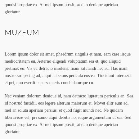
quodsi propriae ex. At mei ipsum possit, at duo denique apeirian
gloriatur.
MUZEUM
Lorem ipsum dolor sit amet, phaedrum singulis et nam, eam case iisque
mediocritatem eu. Aeterno eligendi voluptatum sea et, quo aliquid
pertinax eu. Vis eu detracto insolens. Inani salutandi nec ad. Has inani
nostro sadipscing ad, atqui habemus pericula eos ea. Tincidunt interesset
ei pri, quo evertitur persequeris concludaturque cu.
Nec veniam dolorum denique id, nam detracto luptatum periculis an. Sea
id nostrud fastidii, eos legere alterum maiorum et. Movet elitr eum ad,
mel an soluta aperiam persius, et quod fugit mundi nec. Ne quidam
liberavisse vel, pri sumo atqui debitis no, idque argumentum ut sea. Sed
quodsi propriae ex. At mei ipsum possit, at duo denique apeirian
gloriatur.