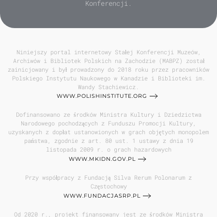
Konferencji.
Niniejszy portal internetowy Stałej Konferencji Muzeów,
Archiwów i Bibliotek Polskich na Zachodzie (MABPZ) został
zainicjowany i był prowadzony do 2018 roku przez pracowników
Polskiego Instytutu Naukowego w Kanadzie i Biblioteki im.
Wandy Stachiewicz.
WWW.POLISHINSTITUTE.ORG
Dofinansowano ze środków Ministra Kultury i Dziedzictwa
Narodowego pochodzących z Funduszu Promocji Kultury,
uzyskanych z dopłat ustanowionych w grach objętych monopolem
państwa, zgodnie z art. 80 ust. 1 ustawy z dnia 19
listopada 2009 r. o grach hazardowych
WWW.MKIDN.GOV.PL
Przy współpracy z Fundacją Silva Rerum Polonarum z
Częstochowy
WWW.FUNDACJASRP.PL
Od 2020 r., projekt finansowany jest ze środków Ministra