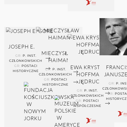
JOSEPH E. GORE
MIECZYSŁAW
GR:
P. INST.
HAIMAN
CZŁONKOWSKICH
GR:
POSTACI
EWA KRYSTYNA
FRANCI
GR:
P. INST.
HISTORYCZNE
HOFFMAN-
JANUSZ
CZŁONKOWSKICH
GR:
POSTACI
JĘDRUCH
GR:
P. INS
HISTORYCZNE
CZŁONKOWS
GR:
P. INST.
GR:
POSTA
CZŁONKOWSKICH
HISTORYC
GR:
POSTACI
WSPÓŁCZESNE