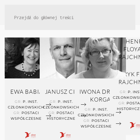
Przejdź do głównej treści
HENRYK F
RAJCH
EWA BABIARZ
JANUSZ CISEK
IWONA DRĄG-
GR:
P. INS
CZŁONKOWS
KORGA
GR:
P. INST.
GR:
P. INST.
GR:
POSTA
CZŁONKOWSKICH
CZŁONKOWSKICH
HISTORYC
GR:
P. INST.
GR:
POSTACI
GR:
POSTACI
CZŁONKOWSKICH
WSPÓŁCZESNE
HISTORYCZNE
GR:
POSTACI
WSPÓŁCZESNE