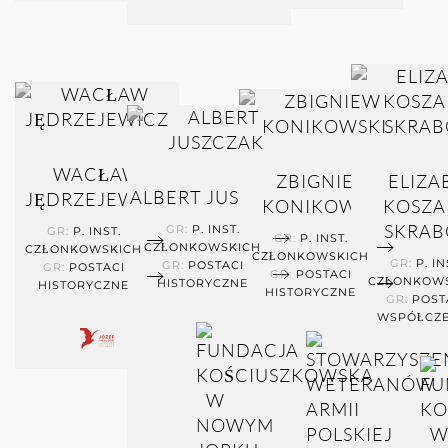
WACŁAW
ZBIGNIEW
ELIZA
ALBERT JUSZCZAK
JĘDRZEJEWICZ
KONIKOWSKI
KOSZAR
SKRAB
GR:
P. INST.
GR:
P. INST.
GR:
P. INST.
CZŁONKOWSKICH
CZŁONKOWSKICH
CZŁONKOWSKICH
GR:
P. IN
GR:
POSTACI
GR:
POSTACI
GR:
POSTACI
CZŁONKOW
HISTORYCZNE
HISTORYCZNE
HISTORYCZNE
GR:
POST
WSPÓŁCZ