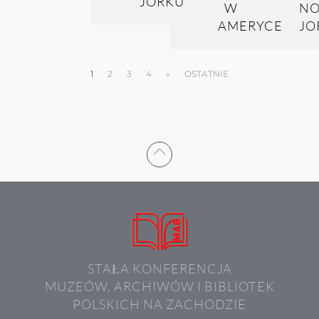
1
2
3
4
»
OSTATNIE
STAŁA KONFERENCJA
MUZEÓW, ARCHIWÓW I BIBLIOTEK
POLSKICH NA ZACHODZIE