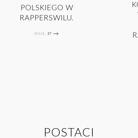
K
POLSKIEGO W
RAPPERSWILU.
SESJA:
37
R
POSTACI