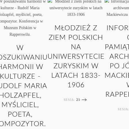
MŁODZIEŻ Z
INFO
ZIEM POLSKICH
NA
PAMIĄ
W
UNIWERSYTECIE
ARC
OSZUKIWANIU
ZURYSKIM W
PO J
HARMONII W
LATACH 1833-
MACKI
KULTURZE -
1906
UDOLF MARIA
RAPPE
HOLZAPFEL,
SESJA:
21
MYŚLICIEL,
SESJA
POETA,
OMPOZYTOR.