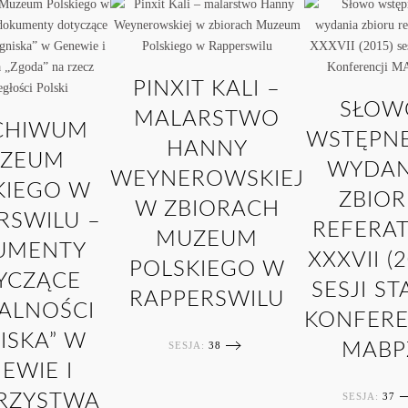
PINXIT KALI –
SŁOW
MALARSTWO
CHIWUM
WSTĘPN
HANNY
ZEUM
WYDAN
WEYNEROWSKIEJ
KIEGO W
ZBIO
W ZBIORACH
RSWILU –
REFERA
MUZEUM
UMENTY
XXXVII (
POLSKIEGO W
YCZĄCE
SESJI ST
RAPPERSWILU
ALNOŚCI
KONFERE
ISKA” W
SESJA:
38
MABP
EWIE I
SESJA:
37
RZYSTWA