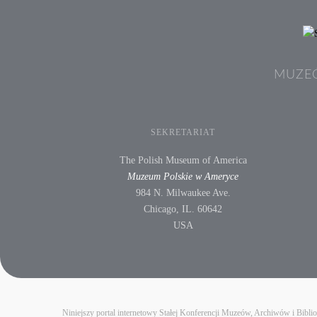
MUZEÓ
SEKRETARIAT
The Polish Museum of America
Muzeum Polskie w Ameryce
984 N. Milwaukee Ave.
Chicago, IL. 60642
USA
Niniejszy portal internetowy Stałej Konferencji Muzeów, Archiwów i Bibl