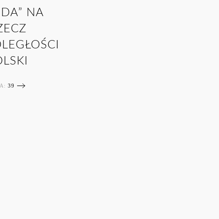
DA” NA
ZECZ
LEGŁOŚCI
OLSKI
JA:
39