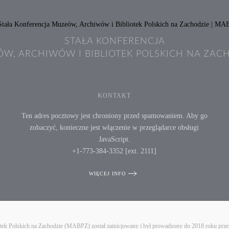
STAŁA KONFERENCJA
W, ARCHIWÓW I BIBLIOTEK POLSKICH NA ZAC
KONTAKT
Ten adres pocztowy jest chroniony przed spamowaniem. Aby go
zobaczyć, konieczne jest włączenie w przeglądarce obsługi
JavaScript.
+1-773-384-3352 [ext. 2111]
WIĘCEJ INFO
iotek Polskich na Zachodzie (MABPZ) został zainicjowany i był prowadzony do 2018 roku prz