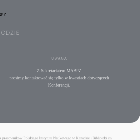
HODZIE
UWAGA
Z Sekretariatem MABPZ
prosimy kontaktować się tylko w kwestiach dotyczących
Konferencji.
ez pracowników Polskiego Instytutu Naukowego w Kanadzie i Biblioteki im.