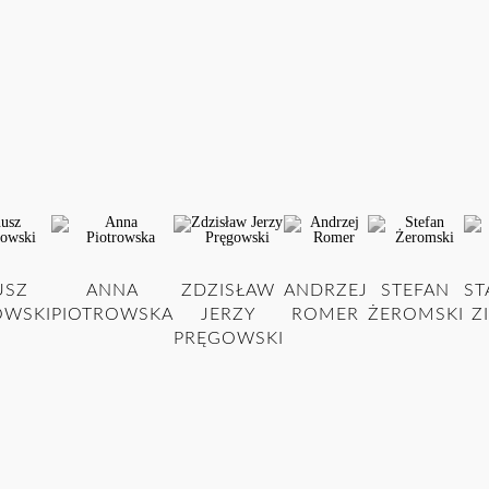
USZ
ANNA
ZDZISŁAW
ANDRZEJ
STEFAN
ST
WSKI
PIOTROWSKA
JERZY
ROMER
ŻEROMSKI
Z
PRĘGOWSKI