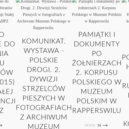
O
PAMIĄTKI I
KOMUNIKAT.
E DO
DOKUMENTY
WYSTAWA -
IA
PO
P
POLSKIE
RU
ŻOŁNIERZACH
DROGI. 2.
TÓW
2. KORPUSU
DYWIZJI
2015)
POLSKIEGO W
R
STRZELCÓW
AŁEJ
MUZEUM
PIESZYCH W
NCJI
POLSKIM W
FOTOGRAFIACH
Z
RAPPERSWILU
Z ARCHIWUM
K
SESJA:
36
MUZEUM