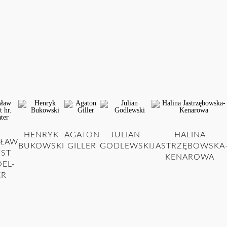
HENRYK
AGATON
JULIAN
HALINA
SŁAW
BUKOWSKI
GILLER
GODLEWSKI
JASTRZĘBOWSKA
ST
KENAROWA
OEL-
ER