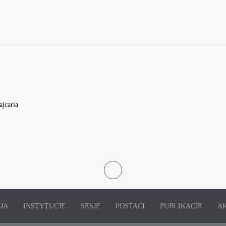
jcaria
JA
INSTYTUCJE
SESJE
POSTACI
PUBLIKACJE
A