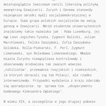
światopoglądzie lewicowym cenili liberalną politykę
wewnętrzną Szwajcarii. Zurych i Genewa stanowiły
największe ośrodki myśli socjaldemokratycznej w
Europie. Duża grupa polskich socjalistów ma swoją
genezę w Szwajcarii. Wśród studentów uniwersyteckich
znajdziemy takie nazwiska jak : Róża Luxemburg, jej
mąż Leon Jogiches-Tyszka, Zygmunt Balicki, Julian
Marchlewski, Feliks Daszyński, Zofia Daszyńska-
Golińska, Rolla-Piekarski, F. Perl, Zygmunt
Limanowski, syn Bolesława Limanowskiego. Władze
miasta Zurychu niewątpliwie kontrolowały i
obserwowały środowiska tak zwanych wówczas
„nihilistów”, przeważnie rosyjskich i niemieckich,
(w których obracali się też Polacy), ale rzadko
interweniowały. Przypadki wydalenia z kraju zdarzały
się sporadycznie. np. sprawa tzw. „eksperymentu
bombowego Aleksandra Dębskiego”.
W wieku XIX, a szczególnie w jego drugiej połowie