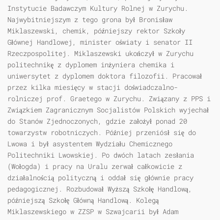
Instytucie Badawczym Kultury Rolnej w Zurychu.
Najwybitniejszym z tego grona był Bronisław
Miklaszewski, chemik, późniejszy rektor Szkoły
Głównej Handlowej, minister oświaty i senator II
Rzeczpospolitej. Miklaszewski ukończył w Zurychu
politechnikę z dyplomem inżyniera chemika i
uniwersytet z dyplomem doktora filozofii. Pracował
przez kilka miesięcy w stacji doświadczalno-
rolniczej prof. Graetego w Zurychu. Związany z PPS i
Związkiem Zagranicznym Socjalistów Polskich wyjechał
do Stanów Zjednoczonych, gdzie założył ponad 20
towarzystw robotniczych. Później przeniósł się do
Lwowa i był asystentem Wydziału Chemicznego
Politechniki Lwowskiej. Po dwóch latach zesłania
(Wołogda) i pracy na Uralu zerwał całkowicie z
działalnością polityczną i oddał się głównie pracy
pedagogicznej. Rozbudował Wyższą Szkołę Handlową,
późniejszą Szkołę Główną Handlową. Kolegą
Miklaszewskiego w ZZSP w Szwajcarii był Adam