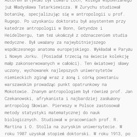
już Władysława Tatarkiewicza. W Zurychu studiował
botanikę, specjalizując się w antropologii u prof.
Rugego. Po uzyskaniu doktoratu był asystentem przy
katedrze antropologii w Bonn, Getyndze i
Heidelbergu, tam też ukończył z odznaczeniem studia
medyczne. Był uważany za najwybitniejszego
współczesnego anatoma europejskiego. Wykładał w Paryżu
i Nowym Jorku. (Posiadał trzecią na świecie kolekcję
małp zakonserwowanych w całości). Ten światowej sławy
uczony, wychowanek najlepszych uniwersytetów
niemieckich zginął wraz z żoną i córką powstaniu
warszawskim prowadząc punkt opatrunkowy na
Mokotowie. Znanym antropologiem był również prof. Jan
Czekanowski, afrykanista i najbardziej zasłużony
antropolog Słowian. Pierwszy w Polsce zastosował
metody statystyki matematycznej do nauk
biologicznych. Studiował w pracowniach prof. R.
Martina i O. Stolla na zuryskim uniwersytecie. W
roku 1907 uzyskał stopień doktorski. W roku 1913, po