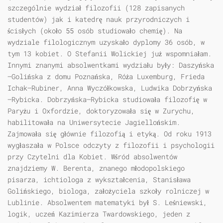
szczególnie wydział filozofii (128 zapisanych
studentów) jak i katedrę nauk przyrodniczych i
ścisłych (około 55 osób studiowało chemię). Na
wydziale filologicznym uzyskało dyplomy 36 osób, w
tym 13 kobiet. O Stefanii Wolickiej już wspomniałam.
Innymi znanymi absolwentkami wydziału były: Daszyńska
—Golińska z domu Poznańska, Róża Luxemburg, Frieda
Ichak—Rubiner, Anna Wyczółkowska, Ludwika Dobrzyńska
—Rybicka. Dobrzyńska—Rybicka studiowała filozofię w
Paryżu i Oxfordzie, doktoryzowała się w Zurychu,
habilitowała na Uniwersytecie Jagiellońskim.
Zajmowała się głównie filozofią i etyką. Od roku 1913
wygłaszała w Polsce odczyty z filozofii i psychologii
przy Czytelni dla Kobiet. Wśród absolwentów
znajdziemy W. Berenta, znanego młodopolskiego
pisarza, ichtiologa z wykształcenia, Stanisława
Golińskiego, biologa, założyciela szkoły rolniczej w
Lublinie. Absolwentem matematyki był S. Leśniewski,
logik, uczeń Kazimierza Twardowskiego, jeden z