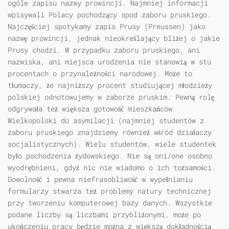
ogóle zapisu nazwy prowincji. Najmniej informacji
wpisywali Polacy pochodzący spod zaboru pruskiego.
Najczęściej spotykamy zapis Prusy (Preussen) jako
nazwę prowincji, jednak nieokreślający bliżej o jakie
Prusy chodzi. W przypadku zaboru pruskiego, ani
nazwiska, ani miejsca urodzenia nie stanowią w stu
procentach o przynależności narodowej. Może to
tłumaczy, że najniższy procent studiującej młodzieży
polskiej odnotowujemy w zaborze pruskim. Pewną rolę
odgrywała też większa gotowość mieszkańców
Wielkopolski do asymilacji (najmniej studentów z
zaboru pruskiego znajdziemy również wśród działaczy
socjalistycznych). Wielu studentów, wiele studentek
było pochodzenia żydowskiego. Nie są oni/one osobno
wyodrębnieni, gdyż nic nie wiadomo o ich tożsamości.
Dowolność i pewna niefrasobliwość w wypełnianiu
formularzy stwarza też problemy natury technicznej
przy tworzeniu komputerowej bazy danych. Wszystkie
podane liczby są liczbami przybliżonymi, może po
ukończeniu pracy będzie można z większą dokładnością