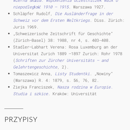
Wierna służba. Wspomnienia uczestniczek walk o
niepodległość 1910 — 1915
. Warszawa 1927.
Schläpfer Rudolf,
Die Ausländerfrage in der
Schweiz vor dem Ersten Weltkriegs
. Diss. Zürich:
Juris 1969.
„Schweizerische Zeitschrift für Geschichte”
(Zürich—Basel) 38: 1988, nr 4, s. 403-408.
Stadler—Labhart Verena: Rosa Luxemburg an der
Universitat Zurich 1889 —1897 Zurich: Rohr 1978
(
Schriften zur Zürcher Universitäts — and
Gelehrtengeschichte
, 2).
Tomaszewicz Anna,
Listy Studentki
. „Nowiny”
(Warszawa) R. 4: 1879, s. 56, 76, 82.
Ziejka Franciszek,
Nasza rodzina w Europie.
Studia i szkice
. Kraków: Universität
PRZYPISY