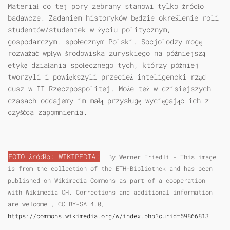
Materiał do tej pory zebrany stanowi tylko źródło
badawcze. Zadaniem historyków będzie określenie roli
studentów/studentek w życiu politycznym,
gospodarczym, społecznym Polski. Socjolodzy mogą
rozważać wpływ środowiska zuryskiego na późniejszą
etykę działania społecznego tych, którzy później
tworzyli i powiększyli przecież inteligencki rząd
dusz w II Rzeczpospolitej. Może też w dzisiejszych
czasach oddajemy im małą przysługę wyciągając ich z
czyśćca zapomnienia.
FOTO źródło: WIKIPEDIA:
By Werner Friedli - This image
is from the collection of the ETH-Bibliothek and has been
published on Wikimedia Commons as part of a cooperation
with Wikimedia CH. Corrections and additional information
are welcome., CC BY-SA 4.0,
https://commons.wikimedia.org/w/index.php?curid=59866813