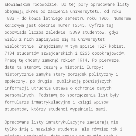
słowiańskim rodowodzie. Do tej pory opracowane listy
obejmują okres od założenia uniwersytetu, od roku
1833 — do końca letniego semestru roku 1906. Numerem
końcowym jest obecnie numer 16545. Cyfrze tej
odpowiada liczba zaledwie 13399 studentów, gdyż
wielu z nich zapisywało się na uniwersytet
wielokrotnie. Znajdziemy w tym spisie 1527 kobiet,
7134 studentów szwajcarskich i 6265 obcokrajowców.
Pracę tę chcemy zamknąć rokiem 1914. Po pierwsze,
data ta stanowi cezurę w historii Europy;
historycznie zamyka stary porządek polityczny i
społeczny, po drugie, publikację późniejszych
informacji utrudnia ustawa o ochronie danych
personalnych. Podstawą do sporządzania list były
formularze immatrykulacyjne i księgi wpisów
studentów, którzy studenci wypełniali sami.
Opracowane listy immatrykulacyjne zawierają nie
tylko imię i nazwisko studenta, ale również rok i
miejsce urodzenia, datę zapisu na studia (rok i