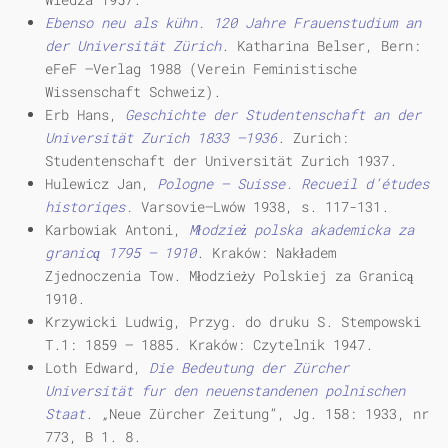
Ebenso neu als kühn. 120 Jahre Frauenstudium an
der Universität Zürich
. Katharina Belser, Bern:
eFeF —Verlag 1988 (Verein Feministische
Wissenschaft Schweiz).
Erb Hans,
Geschichte der Studentenschaft an der
Universität Zurich 1833 —1936
. Zurich:
Studentenschaft der Universität Zurich 1937.
Hulewicz Jan,
Pologne — Suisse. Recueil d’études
historiqes.
Varsovie—Lwów 1938, s. 117-131.
Karbowiak Antoni,
Młodzież polska akademicka za
granicą 1795 — 1910
. Kraków: Nakładem
Zjednoczenia Tow. Młodzieży Polskiej za Granicą
1910.
Krzywicki Ludwig,
Przyg. do druku S. Stempowski
T.1: 1859 — 1885. Kraków: Czytelnik 1947.
Loth Edward,
Die Bedeutung der Zürcher
Universität fur den neuenstandenen polnischen
Staat
. „Neue Zürcher Zeitung”, Jg. 158: 1933, nr
773, B 1. 8.