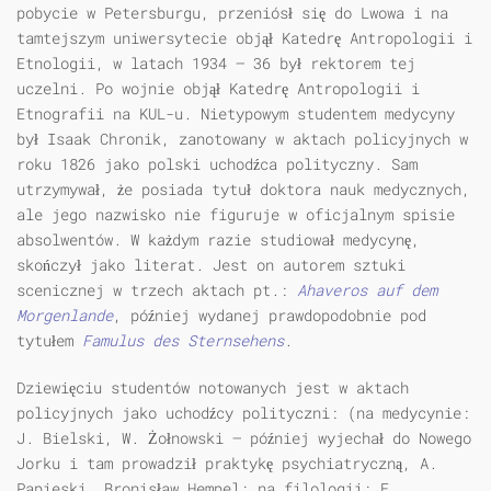
pobycie w Petersburgu, przeniósł się do Lwowa i na
tamtejszym uniwersytecie objął Katedrę Antropologii i
Etnologii, w latach 1934 — 36 był rektorem tej
uczelni. Po wojnie objął Katedrę Antropologii i
Etnografii na KUL-u. Nietypowym studentem medycyny
był Isaak Chronik, zanotowany w aktach policyjnych w
roku 1826 jako polski uchodźca polityczny. Sam
utrzymywał, że posiada tytuł doktora nauk medycznych,
ale jego nazwisko nie figuruje w oficjalnym spisie
absolwentów. W każdym razie studiował medycynę,
skończył jako literat. Jest on autorem sztuki
scenicznej w trzech aktach pt.:
Ahaveros auf dem
Morgenlande
, później wydanej prawdopodobnie pod
tytułem
Famulus des Sternsehens
.
Dziewięciu studentów notowanych jest w aktach
policyjnych jako uchodźcy polityczni: (na medycynie:
J. Bielski, W. Żołnowski — później wyjechał do Nowego
Jorku i tam prowadził praktykę psychiatryczną, A.
Papieski, Bronisław Hempel; na filologii: E.