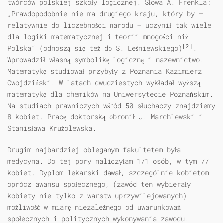
twórców polskiej szkoły logicznej. Słowa A. Frenkla:
„Prawdopodobnie nie ma drugiego kraju, który by —
relatywnie do liczebności narodu — uczynił tak wiele
dla logiki matematycznej i teorii mnogości niż
[2]
Polska” (odnoszą się też do S. Leśniewskiego)
.
Wprowadził własną symbolikę logiczną i nazewnictwo.
Matematykę studiował przybyły z Poznania Kazimierz
Cwojdziński. W latach dwudziestych wykładał wyższą
matematykę dla chemików na Uniwersytecie Poznańskim.
Na studiach prawniczych wśród 50 słuchaczy znajdziemy
8 kobiet. Pracę doktorską obronił J. Marchlewski i
Stanisława Krużolewska.
Drugim najbardziej obleganym fakultetem była
medycyna. Do tej pory naliczyłam 171 osób, w tym 77
kobiet. Dyplom lekarski dawał, szczególnie kobietom
oprócz awansu społecznego, (zawód ten wybierały
kobiety nie tylko z warstw uprzywilejowanych)
możliwość w miarę niezależnego od uwarunkowań
społecznych i politycznych wykonywania zawodu.