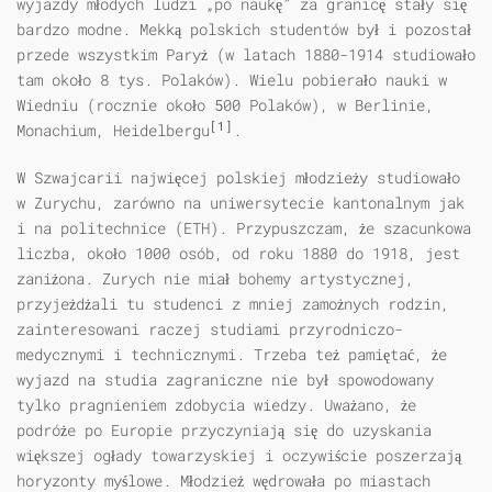
wyjazdy młodych ludzi „po naukę” za granicę stały się
bardzo modne. Mekką polskich studentów był i pozostał
przede wszystkim Paryż (w latach 1880-1914 studiowało
tam około 8 tys. Polaków). Wielu pobierało nauki w
Wiedniu (rocznie około 500 Polaków), w Berlinie,
[1]
Monachium, Heidelbergu
.
W Szwajcarii najwięcej polskiej młodzieży studiowało
w Zurychu, zarówno na uniwersytecie kantonalnym jak
i na politechnice (ETH). Przypuszczam, że szacunkowa
liczba, około 1000 osób, od roku 1880 do 1918, jest
zaniżona. Zurych nie miał bohemy artystycznej,
przyjeżdżali tu studenci z mniej zamożnych rodzin,
zainteresowani raczej studiami przyrodniczo-
medycznymi i technicznymi. Trzeba też pamiętać, że
wyjazd na studia zagraniczne nie był spowodowany
tylko pragnieniem zdobycia wiedzy. Uważano, że
podróże po Europie przyczyniają się do uzyskania
większej ogłady towarzyskiej i oczywiście poszerzają
horyzonty myślowe. Młodzież wędrowała po miastach