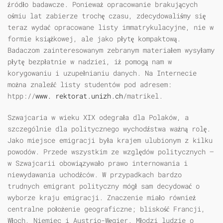
źródło badawcze. Ponieważ opracowanie brakujących
ośmiu lat zabierze trochę czasu, zdecydowaliśmy się
teraz wydać opracowane listy immatrykulacyjne, nie w
formie książkowej, ale jako płytę kompaktową.
Badaczom zainteresowanym zebranym materiałem wysyłamy
płytę bezpłatnie w nadziei, iż pomogą nam w
korygowaniu i uzupełnianiu danych. Na Internecie
można znaleźć listy studentów pod adresem:
htpp://
www. rektorat.unizh.ch
/matrikel.
Szwajcaria w wieku XIX odegrała dla Polaków, a
szczególnie dla politycznego wychodźstwa ważną rolę.
Jako miejsce emigracji była krajem ulubionym z kilku
powodów. Przede wszystkim ze względów politycznych —
w Szwajcarii obowiązywało prawo internowania i
niewydawania uchodźców. W przypadkach bardzo
trudnych emigrant polityczny mógł sam decydować o
wyborze kraju emigracji. Znaczenie miało również
centralne położenie geograficzne; bliskość Francji,
Włoch, Niemiec i Austrio-Węgier. Młodzi ludzie o