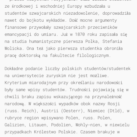
ze środkowej i wschodniej Europy wzbudzała u
studentów szwajcarskich niezadowolenie, doprowadziła
nawet do bojkotu wykładów. Dość mocne argumenty
finansowe przywołały szwajcarskich przeciwników
emancypacji do umiaru. Już w 1870 roku zapisała się
na studia humanistyczne pierwsza Polka, Stefania
Wolicka. Ona też jako pierwsza studentka obroniła
pracę doktorską na fakultecie filologicznym.
Dokładne podanie liczby polskich studentów/studentek
na uniwersytecie zuryskim nie jest możliwe.
Kryterium miarodajnym przy określaniu narodowości
były same wpisy studentów. Trudności pojawiają się w
chwili braku zapisu wskazującego na przynależność
narodową. W większości wypadków obok nazwy Rosji
(russ. Reich), Austrii (Oesterr), Niemiec (Dtld), w
rubryce region wpisywano Polen, russ. Polen,
Galizien, Litauen, Podolien, Wohly-nien, w niewielu
przypadkach Królestwo Polskie. Czasem brakuje w