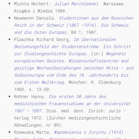
Michta Norbert:
Julian Marchlewski
.Warszawa:
Książka i Wiedza 1984.
Neumannn Daniela.
Studentinnen aus dem Russichen
Reich in der Schweiz (1867 —1914). Die Schweiz
and die Osten Europas
, Bd 1, 1987.
Plaschka Richard Georg,
Im übernationalen
Beziehungsfeld der Studentenströme. Ein Schritt
zur Studiengeschichte Europas.
[in:]
Wegenetz
europäischen Geistes. Wissenschaftszentren and
geistige Wechselbeziehungen zwischen Mitte — and
Südosteuropa vom Ende des 18. Jahrhunderts bis
zum Ersten Weltkrieg
. München: R. Oldenburg
1983, s. 13-20.
Rohner Hanny,
Die ersten 30 Jahre des
medizinischen Frauenstudiums an der Universität
1867 — 1897
. Diss. med. dent. Zürich: Juris —
Verlag 1972. (Zürcher medizingeschichtliche
Abhadlungen, nr 89).
Rzewuska Marta,
Wspomnienia z Zurychu (1914).