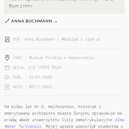
Rzym 1999 r
ANNA BUCHMANN →
PDF: Anna Buchmann | Młodzież z ziem polskich na u
INST.: Muzeum Polskie w Rapperswilu
|
1999
|
Rzym
SESJA: 21
PUBL.: 23/01/2020
AKTU.: 08/11/2023
Od kilku lat dr U. Helfenstein, historyk i
emerytowany archiwista miasta Zurychu opracowuje na
prośbę władz uniwersytetu listy immatrykulacyjne
Alma
Mater Turicensis
. Mojej opiece powierzył studentów o