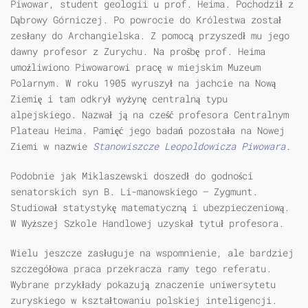
Piwowar, student geologii u prof. Heima. Pochodził z
Dąbrowy Górniczej. Po powrocie do Królestwa został
zesłany do Archangielska. Z pomocą przyszedł mu jego
dawny profesor z Zurychu. Na prośbę prof. Heima
umożliwiono Piwowarowi pracę w miejskim Muzeum
Polarnym. W roku 1905 wyruszył na jachcie na Nową
Ziemię i tam odkrył wyżynę centralną typu
alpejskiego. Nazwał ją na cześć profesora Centralnym
Plateau Heima. Pamięć jego badań pozostała na Nowej
Ziemi w nazwie
Stanowiszcze Leopoldowicza Piwowara
.
Podobnie jak Miklaszewski doszedł do godności
senatorskich syn B. Li-manowskiego — Zygmunt.
Studiował statystykę matematyczną i ubezpieczeniową.
W Wyższej Szkole Handlowej uzyskał tytuł profesora.
Wielu jeszcze zasługuje na wspomnienie, ale bardziej
szczegółowa praca przekracza ramy tego referatu.
Wybrane przykłady pokazują znaczenie uniwersytetu
zuryskiego w kształtowaniu polskiej inteligencji.