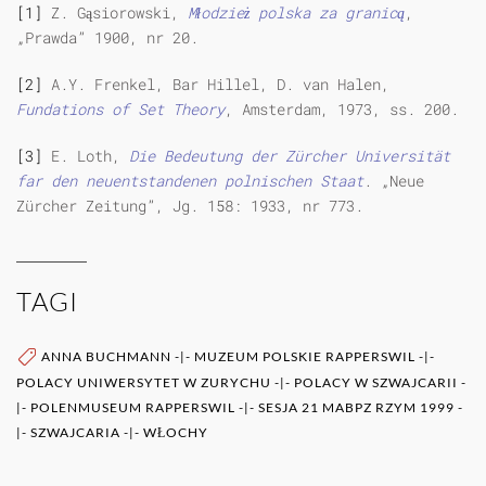
[1]
Z. Gąsiorowski,
Młodzież polska za granicą
,
„Prawda” 1900, nr 20.
[2]
A.Y. Frenkel, Bar Hillel, D. van Halen,
Fundations of Set Theory
, Amsterdam, 1973, ss. 200.
[3]
E. Loth,
Die Bedeutung der Z
ü
rcher Universit
ä
t
far den neuentstandenen polnischen Staat
. „Neue
Zürcher Zeitung”, Jg. 158: 1933, nr 773.
TAGI
ANNA BUCHMANN
-|-
MUZEUM POLSKIE RAPPERSWIL
-|-
POLACY UNIWERSYTET W ZURYCHU
-|-
POLACY W SZWAJCARII
-
|-
POLENMUSEUM RAPPERSWIL
-|-
SESJA 21 MABPZ RZYM 1999
-
|-
SZWAJCARIA
-|-
WŁOCHY