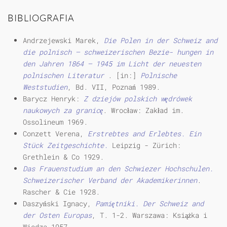
BIBLIOGRAFIA
Andrzejewski Marek,
Die Polen in der Schweiz and
die polnisch — schweizerischen Bezie- hungen in
den Jahren 1864 — 1945 im Licht der neuesten
polnischen Literatur
. [in:]
Polnische
Weststudien
, Bd. VII, Poznań 1989.
Barycz Henryk:
Z dziejów polskich wędrówek
naukowych za granicę
. Wrocław: Zakład im.
Ossolineum 1969.
Conzett Verena,
Erstrebtes and Erlebtes.
Ein
Stück Zeitgeschichte.
Leipzig - Zürich:
Grethlein & Co 1929.
Das Frauenstudium an den Schwiezer Hochschulen.
Schweizerischer Verband der Akademikerinnen
.
Rascher & Cie 1928.
Daszyński Ignacy,
Pamiętniki. Der Schweiz and
der Osten Europas
, T. 1-2. Warszawa: Książka i
Wiedza 1957.