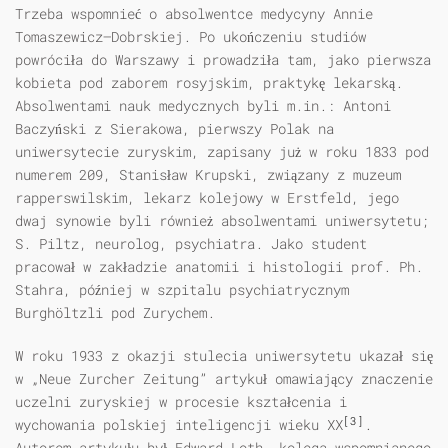
Trzeba wspomnieć o absolwentce medycyny Annie
Tomaszewicz—Dobrskiej. Po ukończeniu studiów
powróciła do Warszawy i prowadziła tam, jako pierwsza
kobieta pod zaborem rosyjskim, praktykę lekarską.
Absolwentami nauk medycznych byli m.in.: Antoni
Baczyński z Sierakowa, pierwszy Polak na
uniwersytecie zuryskim, zapisany już w roku 1833 pod
numerem 209, Stanisław Krupski, związany z muzeum
rapperswilskim, lekarz kolejowy w Erstfeld, jego
dwaj synowie byli również absolwentami uniwersytetu;
S. Piltz, neurolog, psychiatra. Jako student
pracował w zakładzie anatomii i histologii prof. Ph.
Stahra, później w szpitalu psychiatrycznym
Burghöltzli pod Zurychem.
W roku 1933 z okazji stulecia uniwersytetu ukazał się
w „Neue Zurcher Zeitung” artykuł omawiający znaczenie
uczelni zuryskiej w procesie kształcenia i
[3]
wychowania polskiej inteligencji wieku XX
.
Autorem artykułu był Edward Loth, kolega wspomnianego