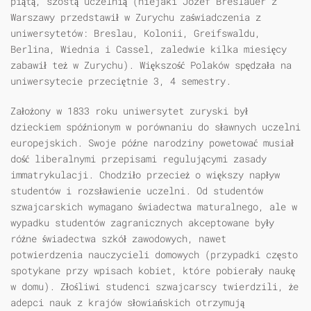
piątą, szóstą uczelnią (niejaki Józef Breslauer z
Warszawy przedstawił w Zurychu zaświadczenia z
uniwersytetów: Breslau, Kolonii, Greifswaldu,
Berlina, Wiednia i Cassel, zaledwie kilka miesięcy
zabawił też w Zurychu). Większość Polaków spędzała na
uniwersytecie przeciętnie 3, 4 semestry.
Założony w 1833 roku uniwersytet zuryski był
dzieckiem spóźnionym w porównaniu do sławnych uczelni
europejskich. Swoje późne narodziny powetować musiał
dość liberalnymi przepisami regulującymi zasady
immatrykulacji. Chodziło przecież o większy napływ
studentów i rozsławienie uczelni. Od studentów
szwajcarskich wymagano świadectwa maturalnego, ale w
wypadku studentów zagranicznych akceptowane były
różne świadectwa szkół zawodowych, nawet
potwierdzenia nauczycieli domowych (przypadki często
spotykane przy wpisach kobiet, które pobierały naukę
w domu). Złośliwi studenci szwajcarscy twierdzili, że
adepci nauk z krajów słowiańskich otrzymują