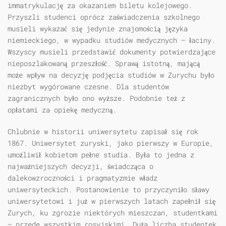
immatrykulację za okazaniem biletu kolejowego.
Przyszli studenci oprócz zaświadczenia szkolnego
musieli wykazać się jedynie znajomością języka
niemieckiego, w wypadku studiów medycznych — łaciny.
Wszyscy musieli przedstawić dokumenty potwierdzające
nieposzlakowaną przeszłość. Sprawą istotną, mającą
może wpływ na decyzję podjęcia studiów w Zurychu było
niezbyt wygórowane czesne. Dla studentów
zagranicznych było ono wyższe. Podobnie też z
opłatami za opiekę medyczną.
Chlubnie w historii uniwersytetu zapisał się rok
1867. Uniwersytet zuryski, jako pierwszy w Europie,
umożliwił kobietom pełne studia. Była to jedna z
najważniejszych decyzji, świadcząca o
dalekowzroczności i pragmatyzmie władz
uniwersyteckich. Postanowienie to przyczyniło sławy
uniwersytetowi i już w pierwszych latach zapełnił się
Zurych, ku zgrozie niektórych mieszczan, studentkami
— przede wszystkim rosyjskimi. Duża liczba studentek