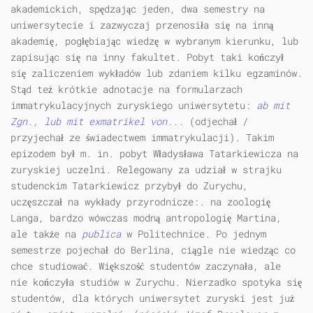
akademickich, spędzając jeden, dwa semestry na
uniwersytecie i zazwyczaj przenosiła się na inną
akademię, pogłębiając wiedzę w wybranym kierunku, lub
zapisując się na inny fakultet. Pobyt taki kończył
się zaliczeniem wykładów lub zdaniem kilku egzaminów.
Stąd też krótkie adnotacje na formularzach
immatrykulacyjnych zuryskiego uniwersytetu:
ab mit
Zgn., lub mit exmatrikel von...
(odjechał /
przyjechał ze świadectwem immatrykulacji). Takim
epizodem był m. in. pobyt Władysława Tatarkiewicza na
zuryskiej uczelni. Relegowany za udział w strajku
studenckim Tatarkiewicz przybył do Zurychu,
uczęszczał na wykłady przyrodnicze:. na zoologię
Langa, bardzo wówczas modną antropologię Martina,
ale także na
publica
w Politechnice. Po jednym
semestrze pojechał do Berlina, ciągle nie wiedząc co
chce studiować. Większość studentów zaczynała, ale
nie kończyła studiów w Zurychu. Nierzadko spotyka się
studentów, dla których uniwersytet zuryski jest już