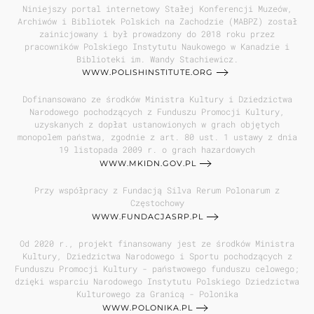
Niniejszy portal internetowy Stałej Konferencji Muzeów,
Archiwów i Bibliotek Polskich na Zachodzie (MABPZ) został
zainicjowany i był prowadzony do 2018 roku przez
pracowników Polskiego Instytutu Naukowego w Kanadzie i
Biblioteki im. Wandy Stachiewicz.
WWW.POLISHINSTITUTE.ORG
Dofinansowano ze środków Ministra Kultury i Dziedzictwa
Narodowego pochodzących z Funduszu Promocji Kultury,
uzyskanych z dopłat ustanowionych w grach objętych
monopolem państwa, zgodnie z art. 80 ust. 1 ustawy z dnia
19 listopada 2009 r. o grach hazardowych
WWW.MKIDN.GOV.PL
Przy współpracy z Fundacją Silva Rerum Polonarum z
Częstochowy
WWW.FUNDACJASRP.PL
Od 2020 r., projekt finansowany jest ze środków Ministra
Kultury, Dziedzictwa Narodowego i Sportu pochodzących z
Funduszu Promocji Kultury - państwowego funduszu celowego;
dzięki wsparciu Narodowego Instytutu Polskiego Dziedzictwa
Kulturowego za Granicą - Polonika
WWW.POLONIKA.PL