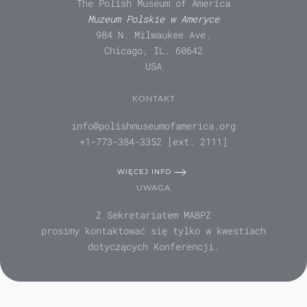
The Polish Museum of America
Muzeum Polskie w Ameryce
984 N. Milwaukee Ave.
Chicago, IL. 60642
USA
KONTAKT
info@polishmuseumofamerica.org
+1-773-384-3352 [ext. 2111]
WIĘCEJ INFO
UWAGA
Z Sekretariatem MABPZ
prosimy kontaktować się tylko w kwestiach
dotyczących Konferencji.