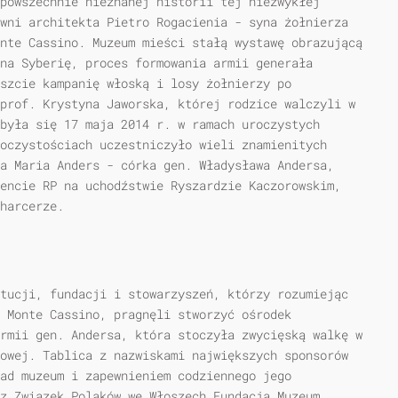
powszechnie nieznanej historii tej niezwykłej
wni architekta Pietro Rogacienia - syna żołnierza
nte Cassino. Muzeum mieści stałą wystawę obrazującą
na Syberię, proces formowania armii generała
szcie kampanię włoską i losy żołnierzy po
prof. Krystyna Jaworska, której rodzice walczyli w
była się 17 maja 2014 r. w ramach uroczystych
oczystościach uczestniczyło wieli znamienitych
a Maria Anders - córka gen. Władysława Andersa,
encie RP na uchodźstwie Ryszardzie Kaczorowskim,
harcerze.
tucji, fundacji i stowarzyszeń, którzy rozumiejąc
 Monte Cassino, pragnęli stworzyć ośrodek
rmii gen. Andersa, która stoczyła zwycięską walkę w
owej. Tablica z na­zwiskami największych sponsorów
ad muzeum i zapewnieniem codziennego jego
z Związek Polaków we Włoszech Fundacja Muzeum