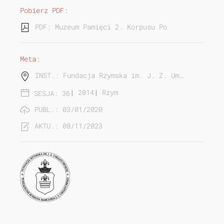
Pobierz PDF:
PDF: Muzeum Pamięci 2. Korpusu Polskiego na Mon
Meta:
INST.: Fundacja Rzymska im. J. Z. Um…
|
2014
|
Rzym
SESJA: 36
PUBL.: 03/01/2020
AKTU.: 08/11/2023