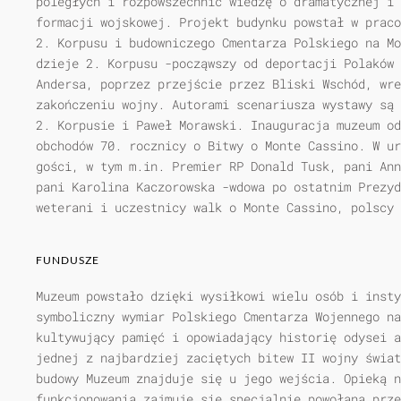
poległych i rozpowszechnić wiedzę o dramatycznej i 
formacji wojskowej. Projekt budynku powstał w praco
2. Korpusu i budowniczego Cmentarza Polskiego na Mo
dzieje 2. Korpusu -począwszy od deportacji Polaków 
Andersa, poprzez przejście przez Bliski Wschód, wre
zakończeniu wojny. Autorami scenariusza wystawy są 
2. Korpusie i Paweł Morawski. Inauguracja muzeum od
obchodów 70. rocznicy o Bitwy o Monte Cassino. W ur
gości, w tym m.in. Premier RP Donald Tusk, pani Ann
pani Karolina Kaczorowska -wdowa po ostatnim Prezyd
weterani i uczestnicy walk o Monte Cassino, polscy 
FUNDUSZE
Muzeum powstało dzięki wysiłkowi wielu osób i insty
symboliczny wymiar Polskiego Cmentarza Wojennego na
kultywujący pamięć i opowiadający historię odysei a
jednej z najbardziej zaciętych bitew II wojny świat
budowy Muzeum znajduje się u jego wejścia. Opieką n
funkcjonowania zajmuje się specjalnie powołana prze