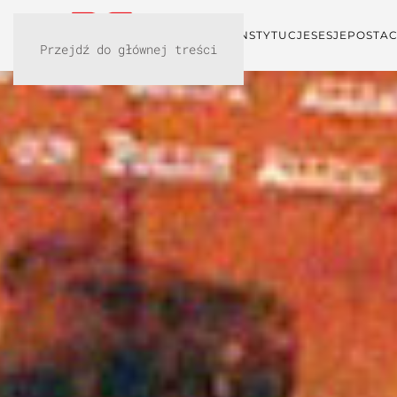
KONFERENCJA
INSTYTUCJE
SESJE
POSTAC
Przejdź do głównej treści