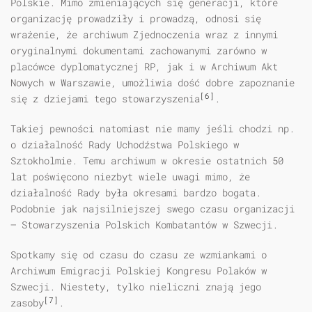
Polskie. Mimo zmieniających się generacji, które
organizację prowadziły i prowadzą, odnosi się
wrażenie, że archiwum Zjednoczenia wraz z innymi
oryginalnymi dokumentami zachowanymi zarówno w
placówce dyplomatycznej RP, jak i w Archiwum Akt
Nowych w Warszawie, umożliwia dość dobre zapoznanie
[6]
się z dziejami tego stowarzyszenia
.
Takiej pewności natomiast nie mamy jeśli chodzi np.
o działalność Rady Uchodźstwa Polskiego w
Sztokholmie. Temu archiwum w okresie ostatnich 50
lat poświęcono niezbyt wiele uwagi mimo, że
działalność Rady była okresami bardzo bogata.
Podobnie jak najsilniejszej swego czasu organizacji
— Stowarzyszenia Polskich Kombatantów w Szwecji.
Spotkamy się od czasu do czasu ze wzmiankami o
Archiwum Emigracji Polskiej Kongresu Polaków w
Szwecji. Niestety, tylko nieliczni znają jego
[7]
zasoby
.