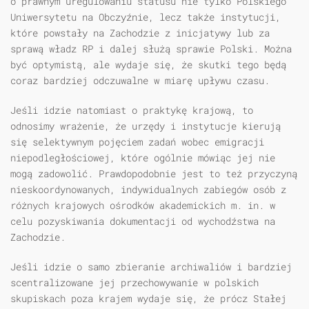
o prawnym uregulowaniu statusu nie tylko Polskiego
Uniwersytetu na Obczyźnie, lecz także instytucji,
które powstały na Zachodzie z inicjatywy lub za
sprawą władz RP i dalej służą sprawie Polski. Można
być optymistą, ale wydaje się, że skutki tego będą
coraz bardziej odczuwalne w miarę upływu czasu.
Jeśli idzie natomiast o praktykę krajową, to
odnosimy wrażenie, że urzędy i instytucje kierują
się selektywnym pojęciem zadań wobec emigracji
niepodległościowej, które ogólnie mówiąc jej nie
mogą zadowolić. Prawdopodobnie jest to też przyczyną
nieskoordynowanych, indywidualnych zabiegów osób z
różnych krajowych ośrodków akademickich m. in. w
celu pozyskiwania dokumentacji od wychodźstwa na
Zachodzie.
Jeśli idzie o samo zbieranie archiwaliów i bardziej
scentralizowane jej przechowywanie w polskich
skupiskach poza krajem wydaje się, że prócz Stałej