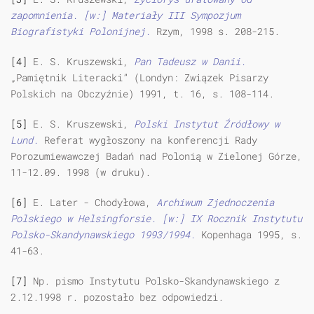
zapomnienia. [w:] Materiały III Sympozjum
Biografistyki Polonijnej.
Rzym, 1998 s. 208-215.
[4]
E. S. Kruszewski,
Pan Tadeusz w Danii.
„Pamiętnik Literacki” (Londyn: Związek Pisarzy
Polskich na Obczyźnie) 1991, t. 16, s. 108-114.
[5]
E. S. Kruszewski,
Polski Instytut Źródłowy w
Lund.
Referat wygłoszony na konferencji Rady
Porozumiewawczej Badań nad Polonią w Zielonej Górze,
11-12.09. 1998 (w druku).
[6]
E. Later - Chodyłowa,
Archiwum Zjednoczenia
Polskiego w Helsingforsie. [w:] IX Rocznik Instytutu
Polsko-Skandynawskiego 1993/1994.
Kopenhaga 1995, s.
41-63.
[7]
Np. pismo Instytutu Polsko-Skandynawskiego z
2.12.1998 r. pozostało bez odpowiedzi.