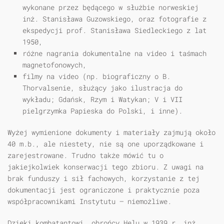
wykonane przez będącego w służbie norweskiej
inż. Stanisława Guzowskiego, oraz fotografie z
ekspedycji prof. Stanisława Siedleckiego z lat
1950,
różne nagrania dokumentalne na video i taśmach
magnetofonowych,
filmy na video (np. biograficzny o B.
Thorvalsenie, służący jako ilustracja do
wykładu; Gdańsk, Rzym i Watykan; V i VII
pielgrzymka Papieska do Polski, i inne).
Wyżej wymienione dokumenty i materiały zajmują około
40 m.b., ale niestety, nie są one uporządkowane i
zarejestrowane. Trudno także mówić tu o
jakiejkolwiek konserwacji tego zbioru. Z uwagi na
brak funduszy i sił fachowych, korzystanie z tej
dokumentacji jest ograniczone i praktycznie poza
współpracownikami Instytutu — niemożliwe.
Dzięki kombatantowi, obrońcy Helu w 1939 r. inż.