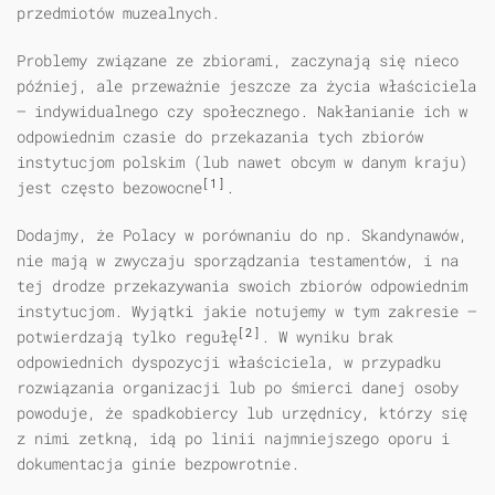
przedmiotów muzealnych.
Problemy związane ze zbiorami, zaczynają się nieco
później, ale przeważnie jeszcze za życia właściciela
— indywidualnego czy społecznego. Nakłanianie ich w
odpowiednim czasie do przekazania tych zbiorów
instytucjom polskim (lub nawet obcym w danym kraju)
[1]
jest często bezowocne
.
Dodajmy, że Polacy w porównaniu do np. Skandynawów,
nie mają w zwyczaju sporządzania testamentów, i na
tej drodze przekazywania swoich zbiorów odpowiednim
instytucjom. Wyjątki jakie notujemy w tym zakresie —
[2]
potwierdzają tylko regułę
. W wyniku brak
odpowiednich dyspozycji właściciela, w przypadku
rozwiązania organizacji lub po śmierci danej osoby
powoduje, że spadkobiercy lub urzędnicy, którzy się
z nimi zetkną, idą po linii najmniejszego oporu i
dokumentacja ginie bezpowrotnie.