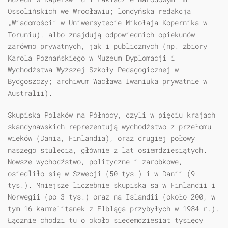
Ossolińskich we Wrocławiu; londyńska redakcja
„Wiadomości” w Uniwersytecie Mikołaja Kopernika w
Toruniu), albo znajdują odpowiednich opiekunów
zarówno prywatnych, jak i publicznych (np. zbiory
Karola Poznańskiego w Muzeum Dyplomacji i
Wychodźstwa Wyższej Szkoły Pedagogicznej w
Bydgoszczy; archiwum Wacława Iwaniuka prywatnie w
Australii).
Skupiska Polaków na Północy, czyli w pięciu krajach
skandynawskich reprezentują wychodźstwo z przełomu
wieków (Dania, Finlandia), oraz drugiej połowy
naszego stulecia, głównie z lat osiemdziesiątych.
Nowsze wychodźstwo, polityczne i zarobkowe,
osiedliło się w Szwecji (50 tys.) i w Danii (9
tys.). Mniejsze liczebnie skupiska są w Finlandii i
Norwegii (po 3 tys.) oraz na Islandii (około 200, w
tym 16 karmelitanek z Elbląga przybyłych w 1984 r.).
Łącznie chodzi tu o około siedemdziesiąt tysięcy