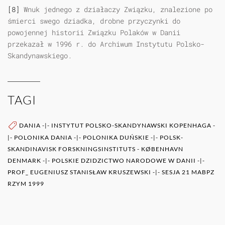
[8]
Wnuk jednego z działaczy Związku, znalezione po
śmierci swego dziadka, drobne przyczynki do
powojennej historii Związku Polaków w Danii
przekazał w 1996 r. do Archiwum Instytutu Polsko-
Skandynawskiego.
TAGI
DANIA
-|-
INSTYTUT POLSKO-SKANDYNAWSKI KOPENHAGA
-
|-
POLONIKA DANIA
-|-
POLONIKA DUŃSKIE
-|-
POLSK-
SKANDINAVISK FORSKNINGSINSTITUTS - KØBENHAVN
DENMARK
-|-
POLSKIE DZIDZICTWO NARODOWE W DANII
-|-
PROF_ EUGENIUSZ STANISŁAW KRUSZEWSKI
-|-
SESJA 21 MABPZ
RZYM 1999