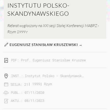
INSTYTUTU POLSKO-
SKANDYNAWSKIEGO
Referat wygłoszony na XXI sesji Stałej Konferencji MABPZ -
Rzym 1999 r
EUGENIUSZ STANISŁAW KRUSZEWSKI →
PDF: Prof. Eugeniusz Stanisław Kruszewski | Proble
INST.: Instytut Polsko - Skandynawsk…
|
1999
|
Rzym
SESJA: 21
PUBL.: 07/11/2020
AKTU.: 08/11/2023