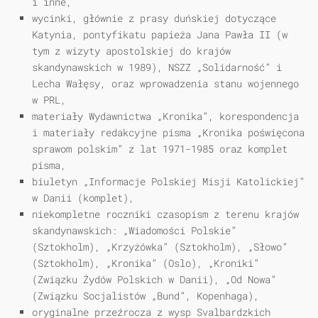
i inne,
wycinki, głównie z prasy duńskiej dotyczące
Katynia, pontyfikatu papieża Jana Pawła II (w
tym z wizyty apostolskiej do krajów
skandynawskich w 1989), NSZZ „Solidarność” i
Lecha Wałęsy, oraz wprowadzenia stanu wojennego
w PRL,
materiały Wydawnictwa „Kronika”, korespondencja
i materiały redakcyjne pisma „Kronika poświęcona
sprawom polskim” z lat 1971-1985 oraz komplet
pisma,
biuletyn „Informacje Polskiej Misji Katolickiej”
w Danii (komplet),
niekompletne roczniki czasopism z terenu krajów
skandynawskich: „Wiadomości Polskie”
(Sztokholm), „Krzyżówka” (Sztokholm), „Słowo”
(Sztokholm), „Kronika” (Oslo), „Kroniki”
(Związku Żydów Polskich w Danii), „Od Nowa”
(Związku Socjalistów „Bund”, Kopenhaga),
oryginalne przeźrocza z wysp Svalbardzkich