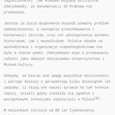
Jagiellońskiej. Jak wiadomo względy polityczne
zdecydowały, że dokumentacji do Krakowa nie
przekazano.
Jeszcze za życia dysponenta doszedł poważny problem
zabezpieczenia, a następnie przechowywania i
konserwacji zbiorów, oraz ich udostępnienia zarówno
historykom, jak i muzealnikom. Polskie władze na
wychodźstwie i organizacje niepodległościowe nie
były w stanie pomóc. Zdecydowano więc o przekazaniu
całości jako depozyt miejscowemu Uniwersytetowi i
Muzeum Kultury.
Dodajmy, że biorąc pod uwagę wszystkie okoliczności
i patrząc dzisiaj z perspektywy kilku dziesiątek lat
uważamy, iż służą one naszej sprawie na tym terenie
lepiej, aniżeli gdyby znalazły się zgodnie z
[5]
początkowymi intencjami założycieli w Polsce
.
W Helsinkach istnieje od 80 lat Zjednoczenie