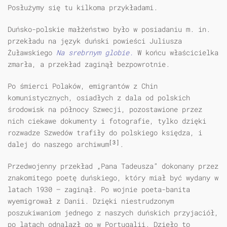
Posłużymy się tu kilkoma przykładami.
Duńsko-polskie małżeństwo było w posiadaniu m. in.
przekładu na język duński powieści Juliusza
Żuławskiego
Na srebrnym globie.
W końcu właścicielka
zmarła, a przekład zaginął bezpowrotnie.
Po śmierci Polaków, emigrantów z Chin
komunistycznych, osiadłych z dala od polskich
środowisk na północy Szwecji, pozostawione przez
nich ciekawe dokumenty i fotografie, tylko dzięki
rozwadze Szwedów trafiły do polskiego księdza, i
[3]
dalej do naszego archiwum
.
Przedwojenny przekład „Pana Tadeusza” dokonany przez
znakomitego poetę duńskiego, który miał być wydany w
latach 1930 — zaginął. Po wojnie poeta-banita
wyemigrował z Danii. Dzięki niestrudzonym
poszukiwaniom jednego z naszych duńskich przyjaciół,
po latach odnalazł go w Portugalii. Dzieło to