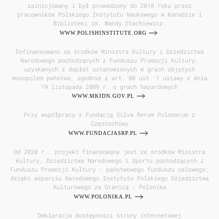
zainicjowany i był prowadzony do 2018 roku przez
pracowników Polskiego Instytutu Naukowego w Kanadzie i
Biblioteki im. Wandy Stachiewicz.
WWW.POLISHINSTITUTE.ORG
Dofinansowano ze środków Ministra Kultury i Dziedzictwa
Narodowego pochodzących z Funduszu Promocji Kultury,
uzyskanych z dopłat ustanowionych w grach objętych
monopolem państwa, zgodnie z art. 80 ust. 1 ustawy z dnia
19 listopada 2009 r. o grach hazardowych
WWW.MKIDN.GOV.PL
Przy współpracy z Fundacją Silva Rerum Polonarum z
Częstochowy
WWW.FUNDACJASRP.PL
Od 2020 r., projekt finansowany jest ze środków Ministra
Kultury, Dziedzictwa Narodowego i Sportu pochodzących z
Funduszu Promocji Kultury - państwowego funduszu celowego;
dzięki wsparciu Narodowego Instytutu Polskiego Dziedzictwa
Kulturowego za Granicą - Polonika
WWW.POLONIKA.PL
Deklaracja dostępności strony internetowej