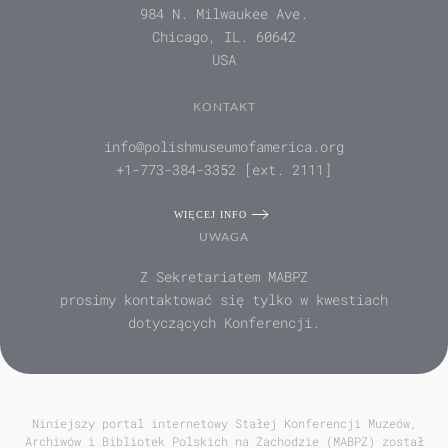
984 N. Milwaukee Ave.
Chicago, IL. 60642
USA
KONTAKT
info@polishmuseumofamerica.org
+1-773-384-3352 [ext. 2111]
WIĘCEJ INFO
UWAGA
Z Sekretariatem MABPZ
prosimy kontaktować się tylko w kwestiach
dotyczących Konferencji.
Niniejszy portal internetowy Stałej Konferencji Muzeów,
Archiwów i Bibliotek Polskich na Zachodzie (MABPZ) został