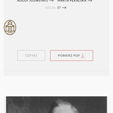
ADOLF JUZWENKO
MARTA PĘKALSKA
SESJA:
37
CZYTAJ
POBIERZ PDF