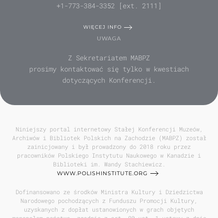
+1-773-384-3352 [ext. 2111]
WIĘCEJ INFO
UWAGA
Z Sekretariatem MABPZ
prosimy kontaktować się tylko w kwestiach
dotyczących Konferencji.
Niniejszy portal internetowy Stałej Konferencji Muzeów,
Archiwów i Bibliotek Polskich na Zachodzie (MABPZ) został
zainicjowany i był prowadzony do 2018 roku przez
pracowników Polskiego Instytutu Naukowego w Kanadzie i
Biblioteki im. Wandy Stachiewicz.
WWW.POLISHINSTITUTE.ORG
Dofinansowano ze środków Ministra Kultury i Dziedzictwa
Narodowego pochodzących z Funduszu Promocji Kultury,
uzyskanych z dopłat ustanowionych w grach objętych