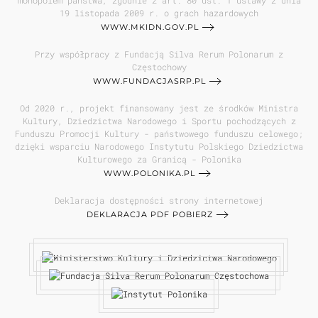
monopolem państwa, zgodnie z art. 80 ust. 1 ustawy z dnia
19 listopada 2009 r. o grach hazardowych
WWW.MKIDN.GOV.PL
Przy współpracy z Fundacją Silva Rerum Polonarum z
Częstochowy
WWW.FUNDACJASRP.PL
Od 2020 r., projekt finansowany jest ze środków Ministra
Kultury, Dziedzictwa Narodowego i Sportu pochodzących z
Funduszu Promocji Kultury - państwowego funduszu celowego;
dzięki wsparciu Narodowego Instytutu Polskiego Dziedzictwa
Kulturowego za Granicą - Polonika
WWW.POLONIKA.PL
Deklaracja dostępności strony internetowej
DEKLARACJA PDF POBIERZ