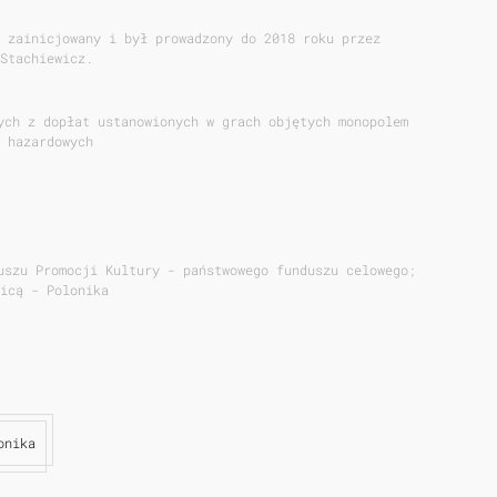
 zainicjowany i był prowadzony do 2018 roku przez
Stachiewicz.
ych z dopłat ustanowionych w grach objętych monopolem
 hazardowych
uszu Promocji Kultury - państwowego funduszu celowego;
icą - Polonika