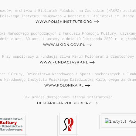
uzeów, Archiwów i Bibliotek Polskich na Zachodzie (MABPZ) został
Polskiego Instytutu Naukowego w Kanadzie i Biblioteki im. Wandy 
WWW.POLISHINSTITUTE.ORG
twa Narodowego pochodzących z Funduszu Promocji Kultury, uzyskan
dnie z art. 80 ust. 1 ustawy z dnia 19 listopada 2009 r. o grach
WWW.MKIDN.GOV.PL
Przy współpracy z Fundacją Silva Rerum Polonarum z Częstochowy
WWW.FUNDACJASRP.PL
tra Kultury, Dziedzictwa Narodowego i Sportu pochodzących z Fund
u Narodowego Instytutu Polskiego Dziedzictwa Kulturowego za Gran
WWW.POLONIKA.PL
Deklaracja dostępności strony internetowej
DEKLARACJA PDF POBIERZ