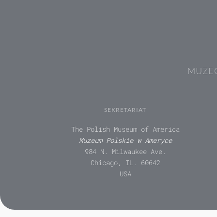
MUZEÓ
SEKRETARIAT
The Polish Museum of America
Muzeum Polskie w Ameryce
984 N. Milwaukee Ave.
Chicago, IL. 60642
USA