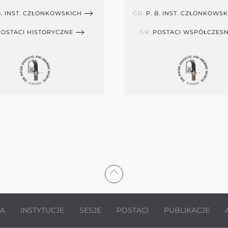
B. INST. CZŁONKOWSKICH
GR:
P. B. INST. CZŁONKOWS
POSTACI HISTORYCZNE
GR:
POSTACI WSPÓŁCZES
JA
INSTYTUCJE
SESJE
POSTACI
PUBLIKACJE