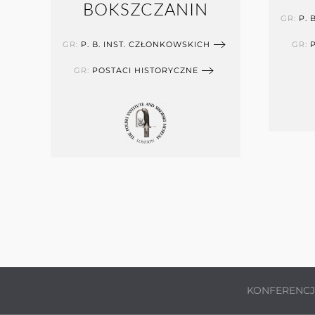
BOKSZCZANIN
GR:
P. 
GR:
P. B. INST. CZŁONKOWSKICH
GR:
GR:
POSTACI HISTORYCZNE
KONFERENC