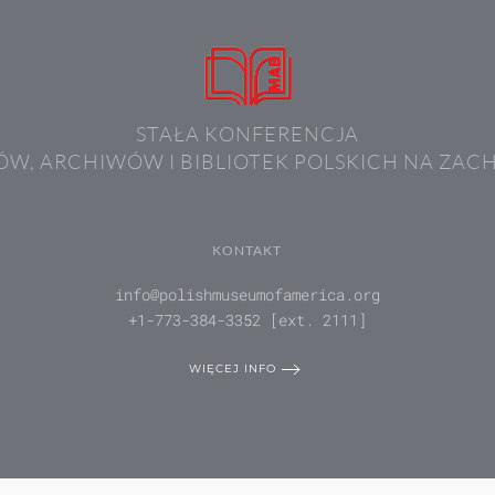
STAŁA KONFERENCJA
W, ARCHIWÓW I BIBLIOTEK POLSKICH NA ZAC
KONTAKT
info@polishmuseumofamerica.org
+1-773-384-3352 [ext. 2111]
WIĘCEJ INFO