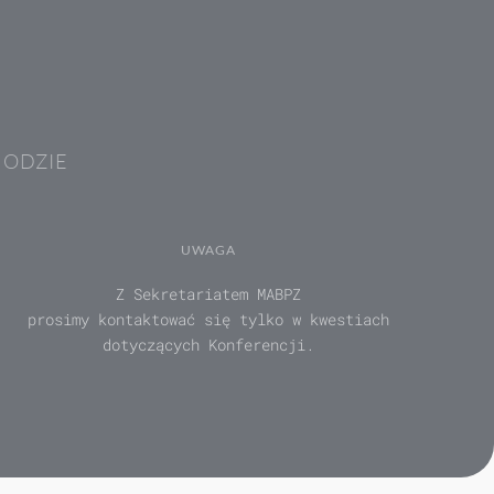
HODZIE
UWAGA
Z Sekretariatem MABPZ
prosimy kontaktować się tylko w kwestiach
dotyczących Konferencji.