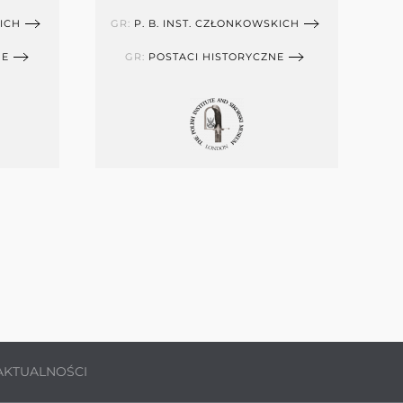
KICH
GR:
P. B. INST. CZŁONKOWSKICH
NE
GR:
POSTACI HISTORYCZNE
AKTUALNOŚCI