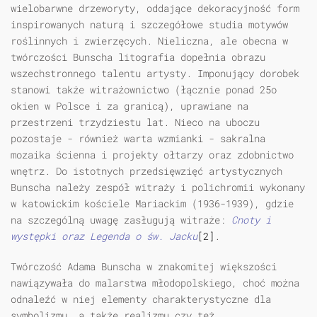
wielobarwne drzeworyty, oddające dekoracyjność form
inspirowanych naturą i szczegółowe studia motywów
roślinnych i zwierzęcych. Nieliczna, ale obecna w
twórczości Bunscha litografia dopełnia obrazu
wszechstronnego talentu artysty. Imponujący dorobek
stanowi także witrażownictwo (łącznie ponad 25o
okien w Polsce i za granicą), uprawiane na
przestrzeni trzydziestu lat. Nieco na uboczu
pozostaje - również warta wzmianki - sakralna
mozaika ścienna i projekty ołtarzy oraz zdobnictwo
wnętrz. Do istotnych przedsięwzięć artystycznych
Bunscha należy zespół witraży i polichromii wykonany
w katowickim kościele Mariackim (1936-1939), gdzie
na szczególną uwagę zasługują witraże:
Cnoty i
występki oraz Legenda o św. Jacku
[2]
.
Twórczość Adama Bunscha w znakomitej większości
nawiązywała do malarstwa młodopolskiego, choć można
odnaleźć w niej elementy charakterystyczne dla
symbolizmu, a także realizmu czy też