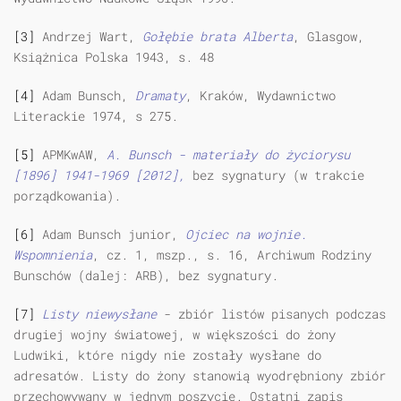
[3]
Andrzej Wart,
Gołębie brata Alberta
, Glasgow,
Książnica Polska 1943, s. 48
[4]
Adam Bunsch,
Dramaty
, Kraków, Wydawnictwo
Literackie 1974, s 275.
[5]
APMKwAW,
A. Bunsch - materiały do życiorysu
[1896] 1941-1969 [2012],
bez sygnatury (w trakcie
porządkowania).
[6]
Adam Bunsch junior,
Ojciec na wojnie.
Wspomnienia
, cz. 1, mszp., s. 16, Archiwum Rodziny
Bunschów (dalej: ARB), bez sygnatury.
[7]
Listy niewysłane
- zbiór listów pisanych podczas
drugiej wojny światowej, w większości do żony
Ludwiki, które nigdy nie zostały wysłane do
adresatów. Listy do żony stanowią wyodrębniony zbiór
przechowywany w jednym poszycie. Ostatni zapis