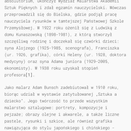
absolutorium, ukończył Wydział Malarstwa Akademii
Sztuk Pięknych i zdał egzamin nauczycielski. Wówczas
przeprowadził się do Bielska, gdzie podjął pracę
nauczyciela rysunków w tamtejszej Państwowej Szkole
Przemysłowej. W 1922 roku ożenił się z Ludwiką z
domu Kunaszowską (1898-1981), z którą stworzył
szczęśliwą rodzinę i doczekał się czwórki dzieci:
syna Alojzego (1925-1985, scenografa), Franciszka
(ur. 1926, grafika), córki Heleny (ur. 1928, doktora
medycyny) oraz syna Adama juniora (1929-2005,
ekonomisty). W 1938 roku uzyskał stopień
profesora
[1]
.
Jako malarz Adam Bunsch zadebiutował w 1910 roku,
biorąc udział w wystawie zatytułowanej „Sztuka a
dziecko”. Jego twórczość to przede wszystkim
malarstwo sztalugowe: portrety, kompozycje i
pejzaże; obrazy olejne i akwarele, a także liczne
pastele, rysunki i szkice, ale również grafika
nawiązująca do stylu japońskiego i chińskiego -