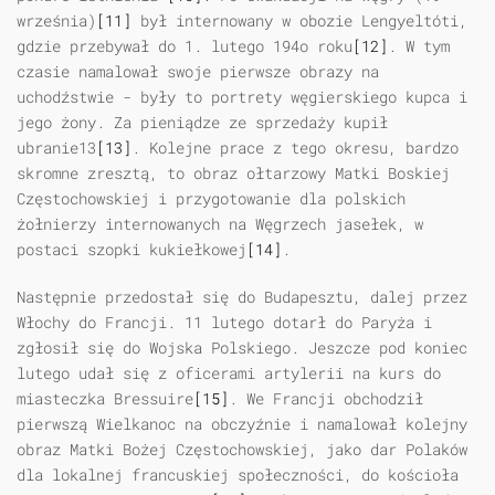
września)
[11]
był internowany w obozie Lengyeltóti,
gdzie przebywał do 1. lutego 194o roku
[12]
. W tym
czasie namalował swoje pierwsze obrazy na
uchodźstwie - były to portrety węgierskiego kupca i
jego żony. Za pieniądze ze sprzedaży kupił
ubranie13
[13]
. Kolejne prace z tego okresu, bardzo
skromne zresztą, to obraz ołtarzowy Matki Boskiej
Częstochowskiej i przygotowanie dla polskich
żołnierzy internowanych na Węgrzech jasełek, w
postaci szopki kukiełkowej
[14]
.
Następnie przedostał się do Budapesztu, dalej przez
Włochy do Francji. 11 lutego dotarł do Paryża i
zgłosił się do Wojska Polskiego. Jeszcze pod koniec
lutego udał się z oficerami artylerii na kurs do
miasteczka Bressuire
[15]
. We Francji obchodził
pierwszą Wielkanoc na obczyźnie i namalował kolejny
obraz Matki Bożej Częstochowskiej, jako dar Polaków
dla lokalnej francuskiej społeczności, do kościoła