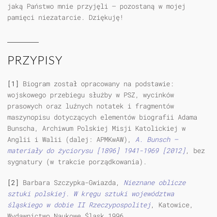
jaką Państwo mnie przyjęli — pozostaną w mojej
pamięci niezatarcie. Dziękuję!
PRZYPISY
[1]
Biogram został opracowany na podstawie:
wojskowego przebiegu służby w PSZ, wycinków
prasowych oraz luźnych notatek i fragmentów
maszynopisu dotyczących elementów biografii Adama
Bunscha, Archiwum Polskiej Misji Katolickiej w
Anglii i Walii (dalej: APMKwAW),
A. Bunsch —
materiały do życiorysu [1896] 1941-1969 [2012]
, bez
sygnatury (w trakcie porządkowania).
[2]
Barbara Szczypka-Gwiazda,
Nieznane oblicze
sztuki polskiej. W kręgu sztuki województwa
śląskiego w dobie II Rzeczypospolitej
, Katowice,
Wydawnictwo Naukowe Śląsk 1996.