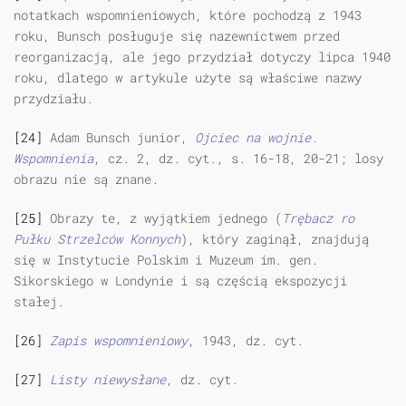
notatkach wspomnieniowych, które pochodzą z 1943
roku, Bunsch posługuje się nazewnictwem przed
reorganizacją, ale jego przydział dotyczy lipca 1940
roku, dlatego w artykule użyte są właściwe nazwy
przydziału.
[24]
Adam Bunsch junior,
Ojciec na wojnie.
Wspomnienia
, cz. 2, dz. cyt., s. 16-18, 20-21; losy
obrazu nie są znane.
[25]
Obrazy te, z wyjątkiem jednego (
Trębacz ro
Pułku Strzelców Konnych
), który zaginął, znajdują
się w Instytucie Polskim i Muzeum im. gen.
Sikorskiego w Londynie i są częścią ekspozycji
stałej.
[26]
Zapis wspomnieniowy
, 1943, dz. cyt.
[27]
Listy niewysłane
, dz. cyt.