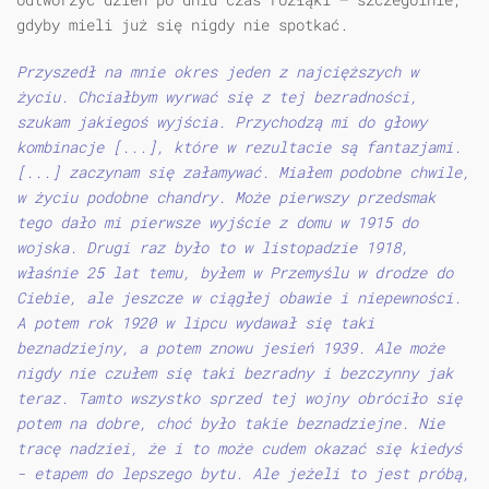
gdyby mieli już się nigdy nie spotkać.
Przyszedł na mnie okres jeden z najcięższych w
życiu. Chciałbym wyrwać się z tej bezradności,
szukam jakiegoś wyjścia. Przychodzą mi do głowy
kombinacje [...], które w rezultacie są fantazjami.
[...] zaczynam się załamywać. Miałem podobne chwile,
w życiu podobne chandry. Może pierwszy przedsmak
tego dało mi pierwsze wyjście z domu w 1915 do
wojska. Drugi raz było to w listopadzie 1918,
właśnie 25 lat temu, byłem w Przemyślu w drodze do
Ciebie, ale jeszcze w ciągłej obawie i niepewności.
A potem rok 1920 w lipcu wydawał się taki
beznadziejny, a potem znowu jesień 1939. Ale może
nigdy nie czułem się taki bezradny i bezczynny jak
teraz. Tamto wszystko sprzed tej wojny obróciło się
potem na dobre, choć było takie beznadziejne. Nie
tracę nadziei, że i to może cudem okazać się kiedyś
- etapem do lepszego bytu. Ale jeżeli to jest próbą,