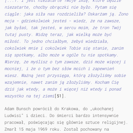
[...1. I jest niezatarte Twoje imię, które będzie
niezatarte, choćby obrączki nie było. Pytam się
ciągle: jaka siła nas rozdzieliła? Oskarżam ją. Żono
moja - gdziekolwiek jesteś - wiedz, że na zawsze,
jak byłaś, tak jesteś, w sercu moim, że tron Twój
tutaj pusty. Widzę teraz, jak wielką może być
miłość. To jedno chciałbym, żebyś wiedziała,
cokolwiek mnie i cokolwiek Tobie się stanie, zanim
się spotkamy, albo może w ogóle tu nie spotkamy.
Wierzę, że myślisz o tym zawsze, dziś może więcej i
mocniej, i że o tym bez słów moich i zapewnień
wiesz. Ważną jest przysięga, którą złożyliśmy sobie
wzajemnie, nawet zanim ją złożyliśmy. Kocham Cię
dziś jak wtedy, a może i więcej niż wtedy i ponad
wszystko na tej ziemi
[51]
.
Adam Bunsch powrócił do Krakowa, do „ukochanej
Ludwisi” i dzieci. Do śmierci bardzo intensywnie
pracował, poświęcając się głównie sztuce religijnej.
Zmarł 15 maja 1969 roku. Został pochowany na