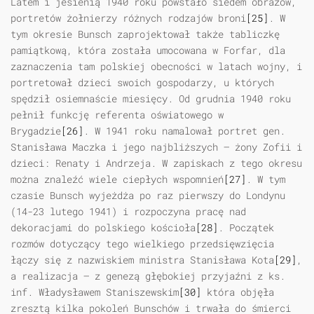
Latem i jesienią 1940 roku powstało siedem obrazów,
portretów żołnierzy różnych rodzajów broni
[25]
. W
tym okresie Bunsch zaprojektował także tabliczkę
pamiątkową, która została umocowana w Forfar, dla
zaznaczenia tam polskiej obecności w latach wojny, i
portretował dzieci swoich gospodarzy, u których
spędził osiemnaście miesięcy. Od grudnia 1940 roku
pełnił funkcję referenta oświatowego w
Brygadzie
[26]
. W 1941 roku namalował portret gen.
Stanisława Maczka i jego najbliższych — żony Zofii i
dzieci: Renaty i Andrzeja. W zapiskach z tego okresu
można znaleźć wiele ciepłych wspomnień
[27]
. W tym
czasie Bunsch wyjeżdża po raz pierwszy do Londynu
(14-23 lutego 1941) i rozpoczyna pracę nad
dekoracjami do polskiego kościoła
[28]
. Początek
rozmów dotyczący tego wielkiego przedsięwzięcia
łączy się z nazwiskiem ministra Stanisława Kota
[29]
,
a realizacja — z genezą głębokiej przyjaźni z ks.
inf. Władysławem Staniszewskim
[30]
która objęła
zresztą kilka pokoleń Bunschów i trwała do śmierci