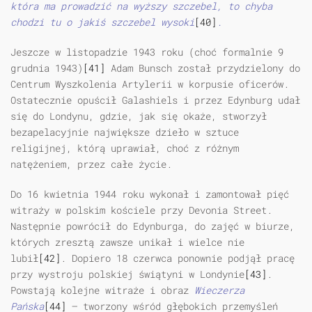
która ma prowadzić na wyższy szczebel, to chyba
chodzi tu o jakiś szczebel wysoki
[40]
.
Jeszcze w listopadzie 1943 roku (choć formalnie 9
grudnia 1943)
[41]
Adam Bunsch został przydzielony do
Centrum Wyszkolenia Artylerii w korpusie oficerów.
Ostatecznie opuścił Galashiels i przez Edynburg udał
się do Londynu, gdzie, jak się okaże, stworzył
bezapelacyjnie największe dzieło w sztuce
religijnej, którą uprawiał, choć z różnym
natężeniem, przez całe życie.
Do 16 kwietnia 1944 roku wykonał i zamontował pięć
witraży w polskim kościele przy Devonia Street.
Następnie powrócił do Edynburga, do zajęć w biurze,
których zresztą zawsze unikał i wielce nie
lubił
[42]
. Dopiero 18 czerwca ponownie podjął pracę
przy wystroju polskiej świątyni w Londynie
[43]
.
Powstają kolejne witraże i obraz
Wieczerza
Pańska
[44]
— tworzony wśród głębokich przemyśleń