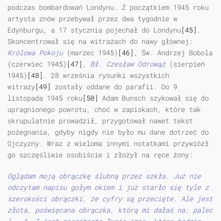
podczas bombardowań Londynu. Z początkiem 1945 roku
artysta znów przebywał przez dwa tygodnie w
Edynburgu, a 17 stycznia pojechał do Londynu
[45]
.
Skoncentrował się na witrażach do nawy głównej:
Królowa Pokoju
(marzec 1945)
[46]
, Św. Andrzej Bobola
(czerwiec 1945)
[47]
,
Bł. Czesław Odrowąż
(sierpień
1945)
[48]
. 28 września rysunki wszystkich
witraży
[49]
zostały oddane do parafii. Do 9
listopada 1945 roku
[50]
Adam Bunsch szykował się do
upragnionego powrotu, choć w zapiskach, które tak
skrupulatnie prowadził, przygotował nawet tekst
pożegnania, gdyby nigdy nie było mu dane dotrzeć do
Ojczyzny. Wraz z wieloma innymi notatkami przywiózł
go szczęśliwie osobiście i złożył na ręce żony:
Oglądam moją obrączkę ślubną przez szkła. Już nie
odczytam napisu gołym okiem i już starło się tyle z
szerokości obrączki, że cyfry są przecięte. Ale jest
złota, poświęcana obrączka, którą mi dałaś na; palec