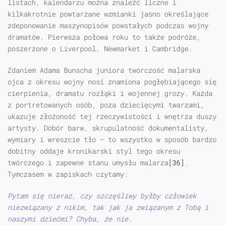
listach, kalendarzu można znaleźć liczne i
kilkakrotnie powtarzane wzmianki jasno określające
zdeponowanie maszynopisów powstałych podczas wojny
dramatów. Pierwsza połowa roku to także podróże,
poszerzone o Liverpool, Newmarket i Cambridge.
Zdaniem Adama Bunscha juniora twórczość malarska
ojca z okresu wojny nosi znamiona pogłębiającego się
cierpienia, dramatu rozłąki i wojennej grozy. Każda
z portretowanych osób, poza dziecięcymi twarzami,
ukazuje złożoność tej rzeczywistości i wnętrza duszy
artysty. Dobór barw, skrupulatność dokumentalisty,
wymiary i wreszcie tło — to wszystko w sposób bardzo
dobitny oddaje kronikarski styl tego okresu
twórczego i zapewne stanu umysłu malarza
[36]
.
Tymczasem w zapiskach czytamy:
Pytam się nieraz, czy szczęśliwy byłby człowiek
niezwiązany z nikim, tak jak ja związanym z Tobą i
naszymi dziećmi? Chyba, że nie.