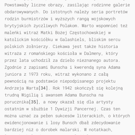
Powstawały liczne obrazy, zasilając rodzinne galerie
obdarowywanych. Do istotnych należy seria portretów
rodzin burmistrzów i wyższych rangą wojskowych
brytyjskich życzliwych Polakom. Warto wspomnieć też
maleńki witraż Matki Bożej Częstochowskiej w
katolickim kościółku w Galashiels, bliskim sercu
polskich żołnierzy. Ciekawa jest także historia
witraża z romańskiego kościoła w Dalmeny, który
przez lata uchodził za dzieło nieznanego autora.
Zgodnie z zapisami Bunscha i kwerendą syna Adama
juniora z 1973 roku, witraż wykonano z całą
pewnością na podstawie niepodpisanego projektu
Andrzeja Warta
[34]
. Rok 1942 skończył się kolejną
trudną Wigilią i awansem Adama Bunscha na
porucznika
[35]
, a nowy okazał się dla artysty
ostatnim w służbie 1 Dywizji Pancernej. Czas ten
można uznać za pełen sukcesów literackich, o których
ewidencjonowanie i losy Bunsch dbał zdecydowanie
bardziej niż o dorobek malarski. W notatkach,