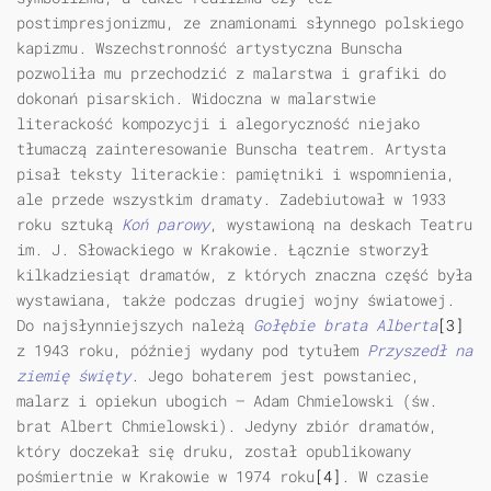
postimpresjonizmu, ze znamionami słynnego polskiego
kapizmu. Wszechstronność artystyczna Bunscha
pozwoliła mu przechodzić z malarstwa i grafiki do
dokonań pisarskich. Widoczna w malarstwie
literackość kompozycji i alegoryczność niejako
tłumaczą zainteresowanie Bunscha teatrem. Artysta
pisał teksty literackie: pamiętniki i wspomnienia,
ale przede wszystkim dramaty. Zadebiutował w 1933
roku sztuką
Koń parowy
, wystawioną na deskach Teatru
im. J. Słowackiego w Krakowie. Łącznie stworzył
kilkadziesiąt dramatów, z których znaczna część była
wystawiana, także podczas drugiej wojny światowej.
Do najsłynniejszych należą
Gołębie brata Alberta
[3]
z 1943 roku, później wydany pod tytułem
Przyszedł na
ziemię święty
. Jego bohaterem jest powstaniec,
malarz i opiekun ubogich — Adam Chmielowski (św.
brat Albert Chmielowski). Jedyny zbiór dramatów,
który doczekał się druku, został opublikowany
pośmiertnie w Krakowie w 1974 roku
[4]
. W czasie