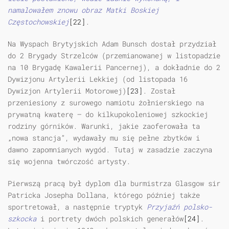
namalowałem znowu obraz Matki Boskiej
Częstochowskiej
[22]
.
Na Wyspach Brytyjskich Adam Bunsch dostał przydział
do 2 Brygady Strzelców (przemianowanej w listopadzie
na 10 Brygadę Kawalerii Pancernej), a dokładnie do 2
Dywizjonu Artylerii Lekkiej (od listopada 16
Dywizjon Artylerii Motorowej)
[23]
. Został
przeniesiony z surowego namiotu żołnierskiego na
prywatną kwaterę — do kilkupokoleniowej szkockiej
rodziny górników. Warunki, jakie zaoferowała ta
„nowa stancja”, wydawały mu się pełne zbytków i
dawno zapomnianych wygód. Tutaj w zasadzie zaczyna
się wojenna twórczość artysty.
Pierwszą pracą był dyplom dla burmistrza Glasgow sir
Patricka Josepha Dollana, którego później także
sportretował, a następnie tryptyk
Przyjaźń polsko-
szkocka
i portrety dwóch polskich generałów
[24]
.