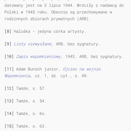
datowany jest na 3 lipca 1944. Wróciły z nadawcą do
Polski w 1945 roku. Obecnie są przechowywane w
rodzinnych zbiorach prywatnych (ARB).
[8]
Haluśka - jedyna córka artysty.
[9]
Listy niewysłane
, ARB, bez sygnatury.
[10]
Zapis wspomnieniowy
, 1943, ARB, bez sygnatury.
[11]
Adam Bunsch junior,
Ojciec na wojnie.
Wspomnienia
, cz. 1, dz. cyt., s. 49.
[12]
Tamże, s. 57.
[13]
Tamże, s. 54.
[14]
Tamże, s. 6o.
[15]
Tamże, s. 63.