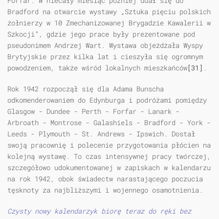
Forfar. W niecały miesiąc później udał się do
Bradford na otwarcie wystawy „Sztuka pięciu polskich
żołnierzy w 10 Zmechanizowanej Brygadzie Kawalerii w
Szkocji”, gdzie jego prace były prezentowane pod
pseudonimem Andrzej Wart. Wystawa objeżdżała Wyspy
Brytyjskie przez kilka lat i cieszyła się ogromnym
powodzeniem, także wśród lokalnych mieszkańców
[31]
.
Rok 1942 rozpoczął się dla Adama Bunscha
odkomenderowaniem do Edynburga i podróżami pomiędzy
Glasgow - Dundee - Perth - Forfar - Lanark -
Arbroath - Montrose - Galashiels - Bradford - York -
Leeds - Plymouth - St. Andrews - Ipswich. Dostał
swoją pracownię i polecenie przygotowania płócien na
kolejną wystawę. To czas intensywnej pracy twórczej,
szczegółowo udokumentowanej w zapiskach w kalendarzu
na rok 1942, obok świadectw narastającego poczucia
tęsknoty za najbliższymi i wojennego osamotnienia.
Czysty nowy kalendarzyk biorę teraz do ręki bez