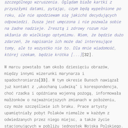
szczególnego wzruszenia. Oglądam białe kartki z
przyszłymi datami, pytając, czym będą wypełnione po
roku, ale nie spodziewam się jakichś decydujących
odpowiedzi. Dusza jest umęczona i nie pozwala sobie
na żadne nadzieje. Zresztą i zdrowy rozum nie
skłania do wielkiego optymizmu. Wiem, że będzie dużo
zdarzeń, że napisanie ich może dać interesujące
tomy, ale to wszystko nie to. Dla mnie wiadomość,
której czekam, będzie krótka [...]
[32]
.
W marcu powstało tam około dziesięciu obrazów,
między innymi wizerunki marynarza i
spadochroniarza
[33]
. W tym okresie Bunsch nawiązał
już kontakt z „ukochaną Ludwiką” i korespondencja,
choć rzadka i opóźniana wojenną pożogą, informowała
małżonków o najważniejszych zmianach w położeniu,
czy może szczęśliwie ich braku. Prace artysty
upamiętniały pobyt Polaków niemalże w każdym z
odwiedzanych przez niego miejsc, a także życie
stacjonujących w pobliżu jednostek Wojska Polskiego.