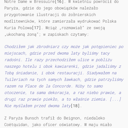
Notre Dame w Bressuire
[16]
. W kwietniu powrócił do
Paryża, gdzie do jego obowiązków należało
przygotowanie ilustracji do żołnierskich
modlitewników, które zamierzała wydrukować Polska
Kuria Polowa
[17]
. Wciąż „rozmawiał” ze swoją
„ukochaną żoną”; w zapiskach czytamy:
Chodziłem jak zbrodniarz czy może jak potępieniec po
miejscach, gdzie przed dwoma laty byliśmy tacy
radośni. Ile razy przechodziłem ulice w pobliżu
naszego hotelu i obok kawiarenki, gdzie jadaliśmy z
Tobą śniadanie, i obok restauracji. Siadywałem na
Tuileriach na tych samych ławkach, gdzie patrzyliśmy
razem na Place de la Concorde. Niby to samo
otoczenie, ta sama dekoracja, a raz niebo prawie, a
drugi raz prawie piekło, a to właśnie ziemia. [...]
Nie myślałem przed dwoma laty
[18]
.
Z Paryża Bunsch trafił do Beignon, niedaleko
Coëtquidan, jako oficer oświatowy. W maju miało