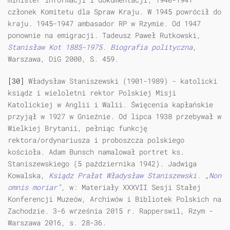
członek Komitetu dla Spraw Kraju. W 1945 powrócił do
kraju. 1945-1947 ambasador RP w Rzymie. Od 1947
ponownie na emigracji. Tadeusz Paweł Rutkowski,
Stanisław Kot 1885-1975. Biografia polityczna
,
Warszawa, DiG 2000, S. 459.
[30]
Władysław Staniszewski (1901-1989) - katolicki
ksiądz i wieloletni rektor Polskiej Misji
Katolickiej w Anglii i Walii. Święcenia kapłańskie
przyjął w 1927 w Gnieźnie. Od lipca 1938 przebywał w
Wielkiej Brytanii, pełniąc funkcję
rektora/ordynariusza i proboszcza polskiego
kościoła. Adam Bunsch namalował portret ks.
Staniszewskiego (5 października 1942). Jadwiga
Kowalska,
Ksiądz Prałat Władysław Staniszewski. „Non
omnis moriar”
, w: Materiały XXXVII Sesji Stałej
Konferencji Muzeów, Archiwów i Bibliotek Polskich na
Zachodzie. 3-6 września 2015 r. Rapperswil, Rzym -
Warszawa 2016, s. 28-36.