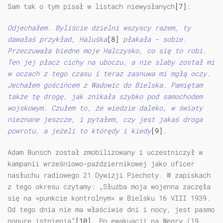
Sam tak o tym pisał w listach niewysłanych
[7]
:
Odjechałem. Byliście dzielni wszyscy razem, ty
dawałaś przykład, Haluśka
[8]
płakała - sobie.
Przeczuwała biedne moje Halczysko, co się to robi.
Ten jej płacz cichy na uboczu, a nie slaby został mi
w oczach z tego czasu i teraz zasnuwa mi mgłą oczy.
Jechałem gościńcem z Wadowic do Bielska. Pamiętam
także tę drogę, jak znikała szybko pod samochodem
wojskowym. Czułem to, że wiedzie daleko, w światy
nieznane jeszcze, i pytałem, czy jest jakaś droga
powrotu, a jeżeli to którędy i kiedy
[9]
.
Adam Bunsch został zmobilizowany i uczestniczył w
kampanii wrześniowo-październikowej jako oficer
nasłuchu radiowego 21 Dywizji Piechoty. W zapiskach
z tego okresu czytamy: „Służba moja wojenna zaczęła
się na »punkcie kontrolnym« w Bielsku 16 VIII 1939.
Od tego dnia nie ma właściwie dni i nocy, jest pasmo
ponure istnienia”
[10]
. Po ewakuacji na Węgry (19