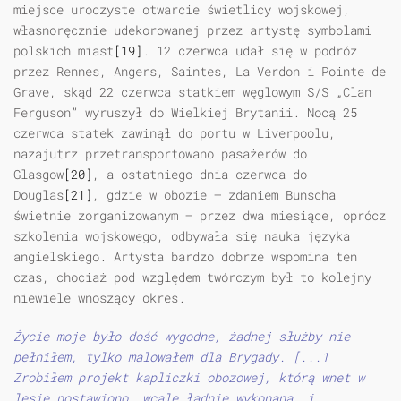
miejsce uroczyste otwarcie świetlicy wojskowej,
własnoręcznie udekorowanej przez artystę symbolami
polskich miast
[19]
. 12 czerwca udał się w podróż
przez Rennes, Angers, Saintes, La Verdon i Pointe de
Grave, skąd 22 czerwca statkiem węglowym S/S „Clan
Ferguson” wyruszył do Wielkiej Brytanii. Nocą 25
czerwca statek zawinął do portu w Liverpoolu,
nazajutrz przetransportowano pasażerów do
Glasgow
[20]
, a ostatniego dnia czerwca do
Douglas
[21]
, gdzie w obozie — zdaniem Bunscha
świetnie zorganizowanym — przez dwa miesiące, oprócz
szkolenia wojskowego, odbywała się nauka języka
angielskiego. Artysta bardzo dobrze wspomina ten
czas, chociaż pod względem twórczym był to kolejny
niewiele wnoszący okres.
Życie moje było dość wygodne, żadnej służby nie
pełniłem, tylko malowałem dla Brygady. [...1
Zrobiłem projekt kapliczki obozowej, którą wnet w
lesie postawiono, wcale ładnie wykonaną, i