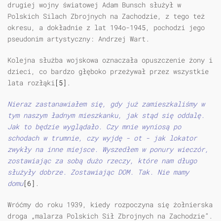
drugiej wojny światowej Adam Bunsch służył w
Polskich Silach Zbrojnych na Zachodzie, z tego też
okresu, a dokładnie z lat 194o-1945, pochodzi jego
pseudonim artystyczny: Andrzej Wart.
Kolejna służba wojskowa oznaczała opuszczenie żony i
dzieci, co bardzo głęboko przeżywał przez wszystkie
lata rozłąki
[5]
.
Nieraz zastanawiałem się, gdy już zamieszkaliśmy w
tym naszym ładnym mieszkanku, jak stąd się oddalę.
Jak to będzie wyglądało. Czy mnie wyniosą po
schodach w trumnie, czy wyjdę - ot - jak lokator
zwykły na inne miejsce. Wyszedłem w ponury wieczór,
zostawiając za sobą dużo rzeczy, które nam długo
służyły dobrze. Zostawiając DOM. Tak. Nie mamy
domu
[6]
.
Wróćmy do roku 1939, kiedy rozpoczyna się żołnierska
droga „malarza Polskich Sił Zbrojnych na Zachodzie”.