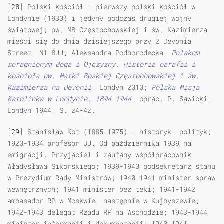
[28]
Polski kościół - pierwszy polski kościół w
Londynie (1930) i jedyny podczas drugiej wojny
światowej; pw. MB Częstochowskiej i św. Kazimierza
mieści się do dnia dzisiejszego przy 2 Devonia
Street, N1 8JJ; Aleksandra Podhorodecka,
Polakom
spragnionym Boga i Ojczyzny. Historia parafii i
kościoła pw. Matki Boskiej Częstochowskiej i św.
Kazimierza na Devonii
, Londyn 2010;
Polska Misja
Katolicka w Londynie. 1894-1944
, oprac. P. Sawicki,
Londyn 1944, S. 24-42.
[29]
Stanisław Kot (1885-1975) - historyk, polityk;
1920-1934 profesor UJ. Od października 1939 na
emigracji. Przyjaciel i zaufany współpracownik
Władysława Sikorskiego; 1939-1940 podsekretarz stanu
w Prezydium Rady Ministrów; 1940-1941 minister spraw
wewnętrznych; 1941 minister bez teki; 1941-1942
ambasador RP w Moskwie, następnie w Kujbyszewie;
1942-1943 delegat Rządu RP na Wschodzie; 1943-1944
minister informacji i dokumentacji; 1940-1941