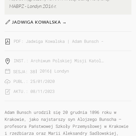
MABPZ - Londyn 2016 r.
JADWIGA KOWALSKA →
PDF: Jadwiga Kowalska | Adam Bunsch - artysta w mu
INST.: Archiwum Polskiej Misji Katol…
|
2016
|
Londyn
SESJA: 38
PUBL.: 25/01/2020
AKTU.: 08/11/2023
Adam Bunsch urodził się 20 grudnia 1896 roku w
Krakowie, jako najstarszy syn Alojzego Bunscha —
profesora Państwowej Szkoły Przemysłowej w Krakowie
i rzeźbiarza oraz Marii Aleksandry Sadłowskiej,