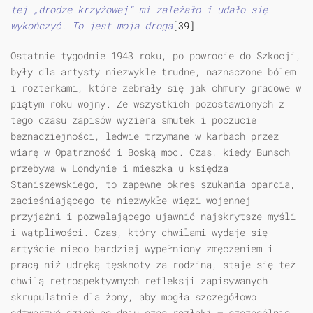
tej „drodze krzyżowej” mi zależało i udało się
wykończyć. To jest moja droga
[39]
.
Ostatnie tygodnie 1943 roku, po powrocie do Szkocji,
były dla artysty niezwykle trudne, naznaczone bólem
i rozterkami, które zebrały się jak chmury gradowe w
piątym roku wojny. Ze wszystkich pozostawionych z
tego czasu zapisów wyziera smutek i poczucie
beznadziejności, ledwie trzymane w karbach przez
wiarę w Opatrzność i Boską moc. Czas, kiedy Bunsch
przebywa w Londynie i mieszka u księdza
Staniszewskiego, to zapewne okres szukania oparcia,
zacieśniającego te niezwykłe więzi wojennej
przyjaźni i pozwalającego ujawnić najskrytsze myśli
i wątpliwości. Czas, który chwilami wydaje się
artyście nieco bardziej wypełniony zmęczeniem i
pracą niż udręką tęsknoty za rodziną, staje się też
chwilą retrospektywnych refleksji zapisywanych
skrupulatnie dla żony, aby mogła szczegółowo
odtworzyć dzień po dniu czas rozłąki — szczególnie,