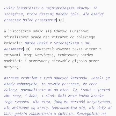
Byłby biedniejszy o najpiękniejsze skarby. To
szczęście, które dzisiaj bardzo boli. Ale kiedyś
przecież boleć przestanie
[37]
.
W listopadzie udało się Adamowi Bunschowi
sfinalizować prace nad witrażem do polskiego
kościoła:
Matka Boska z Dzieciątkiem i św.
Kazimierz
[38]
. Powstawał wówczas także witraż z
motywami Drogi Krzyżowej, traktowany bardzo
osobiście i przeżywany niezwykle głęboko przez
artystę.
Witraże zrobiłem z tych dawnych kartonów. Jeżeli je
kiedy zobaczycie, to pewnie poznacie, że choć
dalecy, pozowaliście mi do nich. Ty, Luduś — jesteś
dwa razy, i Adaś, i Aluś. Boli mnie każda kreska
tego rysunku. Nie wiem, jaką ma wartość artystyczną,
ale malowane są krwią. Napracowałem się, ale dały mi
dużo godzin zapomnienia o świecie. Szczególnie na