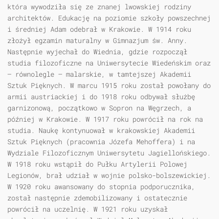
która wywodziła się ze znanej lwowskiej rodziny
architektów. Edukację na poziomie szkoły powszechnej
i średniej Adam odebrał w Krakowie. W 1914 roku
złożył egzamin maturalny w Gimnazjum św. Anny.
Następnie wyjechał do Wiednia, gdzie rozpoczął
studia filozoficzne na Uniwersytecie Wiedeńskim oraz
— równolegle — malarskie, w tamtejszej Akademii
Sztuk Pięknych. W marcu 1915 roku został powołany do
armii austriackiej i do 1918 roku odbywał służbę
garnizonową, początkowo w Sopron na Węgrzech, a
później w Krakowie. W 1917 roku powrócił na rok na
studia. Naukę kontynuował w krakowskiej Akademii
Sztuk Pięknych (pracownia Józefa Mehoffera) i na
Wydziale Filozoficznym Uniwersytetu Jagiellońskiego.
W 1918 roku wstąpił do Pułku Artylerii Polowej
Legionów, brał udział w wojnie polsko-bolszewickiej.
W 1920 roku awansowany do stopnia podporucznika,
został następnie zdemobilizowany i ostatecznie
powrócił na uczelnię. W 1921 roku uzyskał