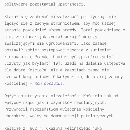
polityczne pozostawiał Opatrzności.
Starał się zachować niezależność polityczną, nie
łączyć się z żadnym stronnictwem, aby móc każdej
stronie powiedzieć słowa prawdy. Toteż powiedziano o
nim, że stanął jak „Anioł pokoju” między
zwalczającymi się ugrupowaniami. Jako zasadę
postawił sobie: postępować zgodnie z sumieniem,
kierować się Prawdą. Chciał być „przeźroczysty” i
„czysty jak brylant”
[19]
. Szedł na dalekie ustępstwa
dla dobra Kościoła, ale w kwestiach zasad nie
uznawał kompromisów. Odwoływał się do starej zasady
kościelnej —
non possumus.
Dążył do utrzymania niezależności Kościoła tak od
wpływów rządu jak i czynników rewolucyjnych.
Przywrócił nabożeństwom wyłącznie kościelny
charakter, wolny od demonstracji patriotycznych.
Relacje z 1862 r. ukazują Felińskiego jako