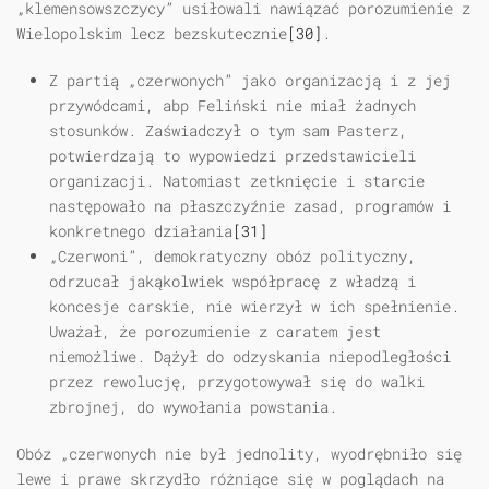
„klemensowszczycy” usiłowali nawiązać porozumienie z
Wielopolskim lecz bezskutecznie
[30]
.
Z partią „czerwonych” jako organizacją i z jej
przywódcami, abp Feliński nie miał żadnych
stosunków. Zaświadczył o tym sam Pasterz,
potwierdzają to wypowiedzi przedstawicieli
organizacji. Natomiast zetknięcie i starcie
następowało na płaszczyźnie zasad, programów i
konkretnego działania
[31]
„Czerwoni”, demokratyczny obóz polityczny,
odrzucał jakąkolwiek współpracę z władzą i
koncesje carskie, nie wierzył w ich spełnienie.
Uważał, że porozumienie z caratem jest
niemożliwe. Dążył do odzyskania niepodległości
przez rewolucję, przygotowywał się do walki
zbrojnej, do wywołania powstania.
Obóz „czerwonych nie był jednolity, wyodrębniło się
lewe i prawe skrzydło różniące się w poglądach na