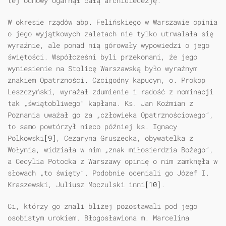
tej odnowy ogarnął całą archidiecezję.
W okresie rządów abp. Felińskiego w Warszawie opinia
o jego wyjątkowych zaletach nie tylko utrwalała się
wyraźnie, ale ponad nią górowały wypowiedzi o jego
świętości. Współcześni byli przekonani, że jego
wyniesienie na Stolicę Warszawską było wyraźnym
znakiem Opatrzności. Czcigodny kapucyn, o. Prokop
Leszczyński, wyrażał zdumienie i radość z nominacji
tak „świątobliwego” kapłana. Ks. Jan Koźmian z
Poznania uważał go za „człowieka Opatrznościowego”,
to samo powtórzył nieco później ks. Ignacy
Polkowski
[9]
, Cezaryna Gruszecka, obywatelka z
Wołynia, widziała w nim „znak miłosierdzia Bożego”,
a Cecylia Potocka z Warszawy opinię o nim zamknęła w
słowach „to święty”. Podobnie oceniali go Józef I.
Kraszewski, Juliusz Moczulski inni
[10]
.
Ci, którzy go znali bliżej pozostawali pod jego
osobistym urokiem. Błogosławiona m. Marcelina