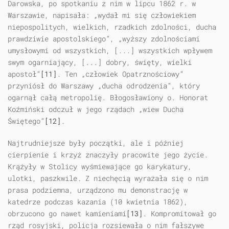
Darowska, po spotkaniu z nim w lipcu 1862 r. w
Warszawie, napisała: „wydał mi się człowiekiem
niepospolitych, wielkich, rzadkich zdolności, ducha
prawdziwie apostolskiego”, „wyższy zdolnościami
umysłowymi od wszystkich, [...] wszystkich wpływem
swym ogarniający, [...] dobry, święty, wielki
apostoł”
[11]
. Ten „człowiek Opatrznościowy”
przyniósł do Warszawy „ducha odrodzenia”, który
ogarnął całą metropolię. Błogosławiony o. Honorat
Koźmiński odczuł w jego rządach „wiew Ducha
Świętego”
[12]
.
Najtrudniejsze były początki, ale i później
cierpienie i krzyż znaczyły pracowite jego życie.
Krążyły w Stolicy wyśmiewające go karykatury,
ulotki, paszkwile. Z niechęcią wyrażała się o nim
prasa podziemna, urządzono mu demonstrację w
katedrze podczas kazania (10 kwietnia 1862),
obrzucono go nawet kamieniami
[13]
. Kompromitował go
rząd rosyjski, policja rozsiewała o nim fałszywe