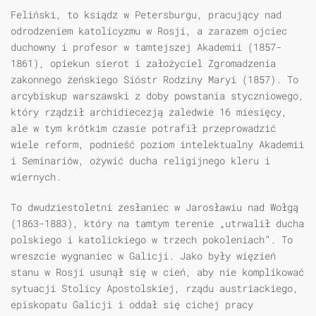
Feliński, to ksiądz w Petersburgu, pracujący nad
odrodzeniem katolicyzmu w Rosji, a zarazem ojciec
duchowny i profesor w tamtejszej Akademii (1857-
1861), opiekun sierot i założyciel Zgromadzenia
zakonnego żeńskiego Sióstr Rodziny Maryi (1857). To
arcybiskup warszawski z doby powstania styczniowego,
który rządził archidiecezją zaledwie 16 miesięcy,
ale w tym krótkim czasie potrafił przeprowadzić
wiele reform, podnieść poziom intelektualny Akademii
i Seminariów, ożywić ducha religijnego kleru i
wiernych.
To dwudziestoletni zesłaniec w Jarosławiu nad Wołgą
(1863-1883), który na tamtym terenie „utrwalił ducha
polskiego i katolickiego w trzech pokoleniach”. To
wreszcie wygnaniec w Galicji. Jako były więzień
stanu w Rosji usunął się w cień, aby nie komplikować
sytuacji Stolicy Apostolskiej, rządu austriackiego,
episkopatu Galicji i oddał się cichej pracy