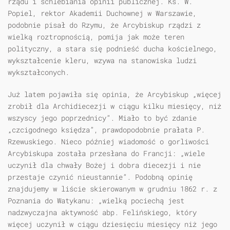
rządu i schlebiania opinii publicznej. Ks. W.
Popiel, rektor Akademii Duchownej w Warszawie,
podobnie pisał do Rzymu, że Arcybiskup rządzi z
wielką roztropnością, pomija jak może teren
polityczny, a stara się podnieść ducha kościelnego,
wykształcenie kleru, wzywa na stanowiska ludzi
wykształconych.
Już latem pojawiła się opinia, że Arcybiskup „więcej
zrobił dla Archidiecezji w ciągu kilku miesięcy, niż
wszyscy jego poprzednicy”. Miało to być zdanie
„czcigodnego księdza”, prawdopodobnie prałata P.
Rzewuskiego. Nieco później wiadomość o gorliwości
Arcybiskupa została przesłana do Francji: „wiele
uczynił dla chwały Bożej i dobra diecezji i nie
przestaje czynić nieustannie”. Podobną opinię
znajdujemy w liście skierowanym w grudniu 1862 r. z
Poznania do Watykanu: „wielką pociechą jest
nadzwyczajna aktywność abp. Felińskiego, który
więcej uczynił w ciągu dziesięciu miesięcy niż jego