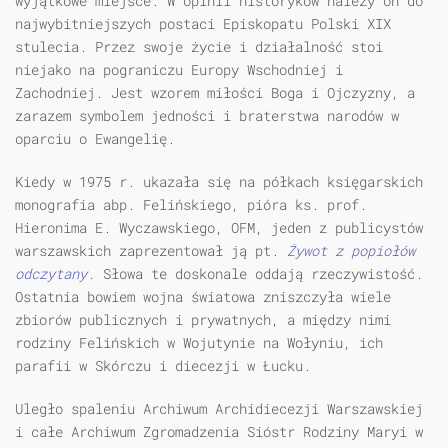
wyjątkowe miejsce. W opinii historyków należy on do
najwybitniejszych postaci Episkopatu Polski XIX
stulecia. Przez swoje życie i działalność stoi
niejako na pograniczu Europy Wschodniej i
Zachodniej. Jest wzorem miłości Boga i Ojczyzny, a
zarazem symbolem jedności i braterstwa narodów w
oparciu o Ewangelię.
Kiedy w 1975 r. ukazała się na półkach księgarskich
monografia abp. Felińskiego, pióra ks. prof.
Hieronima E. Wyczawskiego, OFM, jeden z publicystów
warszawskich zaprezentował ją pt.
Żywot z popiołów
odczytany.
Słowa te doskonale oddają rzeczywistość.
Ostatnia bowiem wojna światowa zniszczyła wiele
zbiorów publicznych i prywatnych, a między nimi
rodziny Felińskich w Wojutynie na Wołyniu, ich
parafii w Skórczu i diecezji w Łucku.
Uległo spaleniu Archiwum Archidiecezji Warszawskiej
i całe Archiwum Zgromadzenia Sióstr Rodziny Maryi w