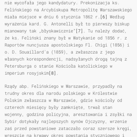
nie wycofała jego kandydatury. Prekonizacja ks.
Felińskiego na Arcybiskupa Metropolitę Warszawskiego
miała miejsce w dniu 6 stycznia 1862 r.
[6]
Według
wyrażenia kard. G. Antonelli był to pierwszy biskup
mianowany tak „błyskawicznie”
[7]
. Tu należy dodać,
że ks. Feliński znany był w Watykanie od 1856 r. z
Raportów nuncjusza apostolskiego Fl. Chigi (1856) i
o. D. Souaillard’a (1859), a zwłaszcza z jego
własnych korespondencji, nadsyłanych drogą tajną z
Petersburga o stanie Kościoła katolickiego w
imperium rosyjskim
[8]
.
Rządy abp. Felińskiego w Warszawie, przypadły na
trudny okres dla narodu polskiego w Królestwie
Polskim zwłaszcza w Warszawie, gdzie kościoły od
czterech miesięcy były zamknięte, trwał stan
wojenny, godzina policyjna, aresztowania i zsyłki na
Sybir dotykały najlepszych synów Ojczyzny, wrzenie
zaś przed powstaniowe zataczało coraz szersze kręgi,
wreszcie na krwawy okres powstania styczniowego i