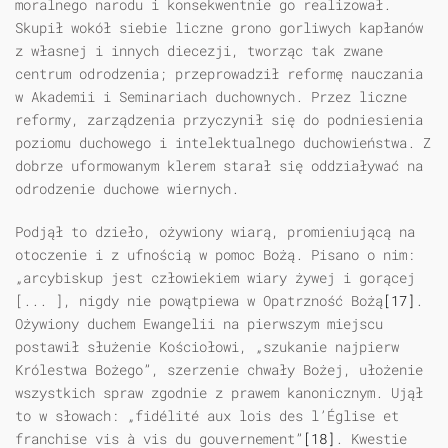
moralnego narodu i konsekwentnie go realizował.
Skupił wokół siebie liczne grono gorliwych kapłanów
z własnej i innych diecezji, tworząc tak zwane
centrum odrodzenia; przeprowadził reformę nauczania
w Akademii i Seminariach duchownych. Przez liczne
reformy, zarządzenia przyczynił się do podniesienia
poziomu duchowego i intelektualnego duchowieństwa. Z
dobrze uformowanym klerem starał się oddziaływać na
odrodzenie duchowe wiernych.
Podjął to dzieło, ożywiony wiarą, promieniującą na
otoczenie i z ufnością w pomoc Bożą. Pisano o nim:
„arcybiskup jest człowiekiem wiary żywej i gorącej
[... ], nigdy nie powątpiewa w Opatrzność Bożą
[17]
.
Ożywiony duchem Ewangelii na pierwszym miejscu
postawił służenie Kościołowi, „szukanie najpierw
Królestwa Bożego”, szerzenie chwały Bożej, ułożenie
wszystkich spraw zgodnie z prawem kanonicznym. Ujął
to w słowach: „fidélité aux lois des l’Église et
franchise vis à vis du gouvernement”
[18]
. Kwestie