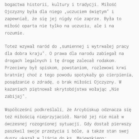
bogactwa historii, kultury i tradycji. Miłość
Ojczyzny była dla niego „uczuciem świętym” i
zapewniał, że się jej nigdy nie zaprze. Była to
miłość oparta nie tylko na uczuciu, ale i na
rozumie.
Toteż wzywał naród do „sumiennej i wytrwałej pracy
dla dobra kraju”. O prawa dla narodu zabiegał na
drogach legalnych i tę drogę zalecał rodakom.
Przeciwny był spiskom, powstaniom, rozlewowi krwi
bratniej choć z tego powodu spotykały go cierpienia,
posądzanie o zdradę, o brak miłości Ojczyzny. W
kazaniach piętnował skrytobójstwa wołając „Nie
zabijaj”.
Współcześni podkreślali, że Arcybiskup odznacza się
też miłością nieprzyjaciół. Naród jej nie miał w
ówczesnej rozognionej sytuacji. Gdy dostał pierwszy
paszkwil swoje przeżycia i bóle, a także stan swej
duszy ukazał w liście do ks. Majewskiego: