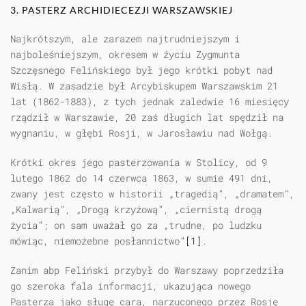
3. PASTERZ ARCHIDIECEZJI WARSZAWSKIEJ
Najkrótszym, ale zarazem najtrudniejszym i
najboleśniejszym, okresem w życiu Zygmunta
Szczęsnego Felińskiego był jego krótki pobyt nad
Wisłą. W zasadzie był Arcybiskupem Warszawskim 21
lat (1862-1883), z tych jednak zaledwie 16 miesięcy
rządził w Warszawie, 20 zaś długich lat spędził na
wygnaniu, w głębi Rosji, w Jarosławiu nad Wołgą.
Krótki okres jego pasterzowania w Stolicy, od 9
lutego 1862 do 14 czerwca 1863, w sumie 491 dni,
zwany jest często w historii „tragedią”, „dramatem”,
„Kalwarią”, „Drogą krzyżową”, „ciernistą drogą
życia”; on sam uważał go za „trudne, po ludzku
mówiąc, niemożebne posłannictwo”
[1]
.
Zanim abp Feliński przybył do Warszawy poprzedziła
go szeroka fala informacji, ukazująca nowego
Pasterza jako sługę cara, narzuconego przez Rosję