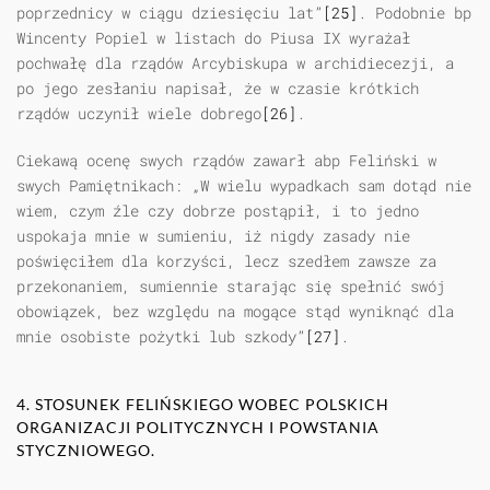
poprzednicy w ciągu dziesięciu lat”
[25]
. Podobnie bp
Wincenty Popiel w listach do Piusa IX wyrażał
pochwałę dla rządów Arcybiskupa w archidiecezji, a
po jego zesłaniu napisał, że w czasie krótkich
rządów uczynił wiele dobrego
[26]
.
Ciekawą ocenę swych rządów zawarł abp Feliński w
swych Pamiętnikach: „W wielu wypadkach sam dotąd nie
wiem, czym źle czy dobrze postąpił, i to jedno
uspokaja mnie w sumieniu, iż nigdy zasady nie
poświęciłem dla korzyści, lecz szedłem zawsze za
przekonaniem, sumiennie starając się spełnić swój
obowiązek, bez względu na mogące stąd wyniknąć dla
mnie osobiste pożytki lub szkody”
[27]
.
4. STOSUNEK FELIŃSKIEGO WOBEC POLSKICH
ORGANIZACJI POLITYCZNYCH I POWSTANIA
STYCZNIOWEGO.