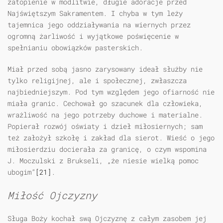
zatopienie w modlitwie, długie adoracje przed
Najświętszym Sakramentem. I chyba w tym leży
tajemnica jego oddziaływania na wiernych przez
ogromną żarliwość i wyjątkowe poświęcenie w
spełnianiu obowiązków pasterskich.
Miał przed sobą jasno zarysowany ideał służby nie
tylko religijnej, ale i społecznej, zwłaszcza
najbiedniejszym. Pod tym względem jego ofiarność nie
miała granic. Cechował go szacunek dla człowieka,
wrażliwość na jego potrzeby duchowe i materialne.
Popierał rozwój oświaty i dzieł miłosiernych; sam
też założył szkołę i zakład dla sierot. Wieść o jego
miłosierdziu docierała za granicę, o czym wspomina
J. Moczulski z Brukseli, „że niesie wielką pomoc
ubogim”
[21]
.
Miłość Ojczyzny
Sługa Boży kochał swą Ojczyznę z całym zasobem jej