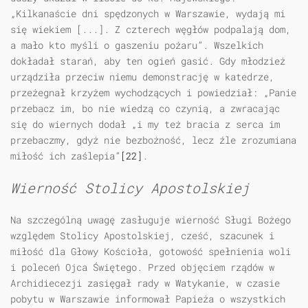
„Kilkanaście dni spędzonych w Warszawie, wydają mi
się wiekiem [...]. Z czterech węgłów podpalają dom,
a mało kto myśli o gaszeniu pożaru”. Wszelkich
dokładał starań, aby ten ogień gasić. Gdy młodzież
urządziła przeciw niemu demonstrację w katedrze,
przeżegnał krzyżem wychodzących i powiedział: „Panie
przebacz im, bo nie wiedzą co czynią, a zwracając
się do wiernych dodał „i my też bracia z serca im
przebaczmy, gdyż nie bezbożność, lecz źle zrozumiana
miłość ich zaślepia”
[22]
.
Wierność Stolicy Apostolskiej
Na szczególną uwagę zasługuje wierność Sługi Bożego
względem Stolicy Apostolskiej, cześć, szacunek i
miłość dla Głowy Kościoła, gotowość spełnienia woli
i poleceń Ojca Świętego. Przed objęciem rządów w
Archidiecezji zasięgał rady w Watykanie, w czasie
pobytu w Warszawie informował Papieża o wszystkich