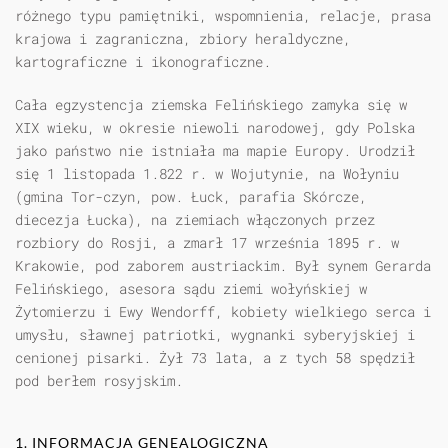
różnego typu pamiętniki, wspomnienia, relacje, prasa
krajowa i zagraniczna, zbiory heraldyczne,
kartograficzne i ikonograficzne.
Cała egzystencja ziemska Felińskiego zamyka się w
XIX wieku, w okresie niewoli narodowej, gdy Polska
jako państwo nie istniała ma mapie Europy. Urodził
się 1 listopada 1.822 r. w Wojutynie, na Wołyniu
(gmina Tor-czyn, pow. Łuck, parafia Skórcze,
diecezja Łucka), na ziemiach włączonych przez
rozbiory do Rosji, a zmarł 17 września 1895 r. w
Krakowie, pod zaborem austriackim. Był synem Gerarda
Felińskiego, asesora sądu ziemi wołyńskiej w
Żytomierzu i Ewy Wendorff, kobiety wielkiego serca i
umysłu, sławnej patriotki, wygnanki syberyjskiej i
cenionej pisarki. Żył 73 lata, a z tych 58 spędził
pod berłem rosyjskim.
1. INFORMACJA GENEALOGICZNA