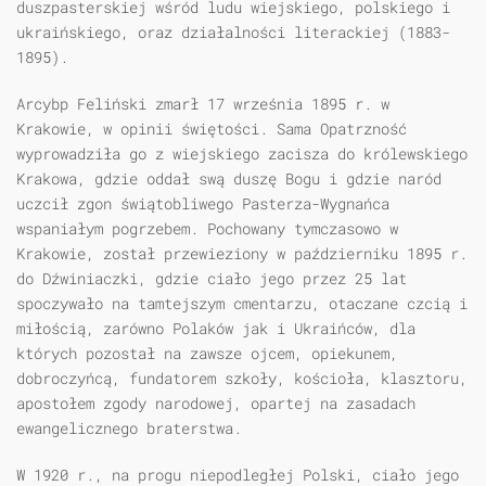
duszpasterskiej wśród ludu wiejskiego, polskiego i
ukraińskiego, oraz działalności literackiej (1883-
1895).
Arcybp Feliński zmarł 17 września 1895 r. w
Krakowie, w opinii świętości. Sama Opatrzność
wyprowadziła go z wiejskiego zacisza do królewskiego
Krakowa, gdzie oddał swą duszę Bogu i gdzie naród
uczcił zgon świątobliwego Pasterza-Wygnańca
wspaniałym pogrzebem. Pochowany tymczasowo w
Krakowie, został przewieziony w październiku 1895 r.
do Dźwiniaczki, gdzie ciało jego przez 25 lat
spoczywało na tamtejszym cmentarzu, otaczane czcią i
miłością, zarówno Polaków jak i Ukraińców, dla
których pozostał na zawsze ojcem, opiekunem,
dobroczyńcą, fundatorem szkoły, kościoła, klasztoru,
apostołem zgody narodowej, opartej na zasadach
ewangelicznego braterstwa.
W 1920 r., na progu niepodległej Polski, ciało jego