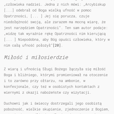
„człowieka nadziei. Jedna z nich mówi: „Arcybiskup
[...] odebrał od Boga wielką ufność w pomoc
Opatrzności, [... ] Jej się porucza, czuje
niedołężność swoją, ale zarazem ma mocną wiarę, że
jest narzędziem Opatrzności”. Ten sam autor podaje:
„widzę tak wyraźnie rękę Opatrzności nim kierującą
[... ] Niepodobna, aby Bóg opuści człowieka, który w
nim całą ufność położył”
[20]
.
Miłość i miłosierdzie
Z wiarą i ufnością Sługi Bożego łączyła się miłość
Boga i bliźniego, którymi promieniował na otoczenie
i to zarówno przy ołtarzu, na ambonie, w
konfesjonale, czy też w osobistych kontaktach z
wiernymi z okazji nabożeństw czy wizytacji.
Duchowni jak i świeccy dostrzegali jego osobistą
pobożność, wielkie skupienie, zjednoczenie z Bogiem,