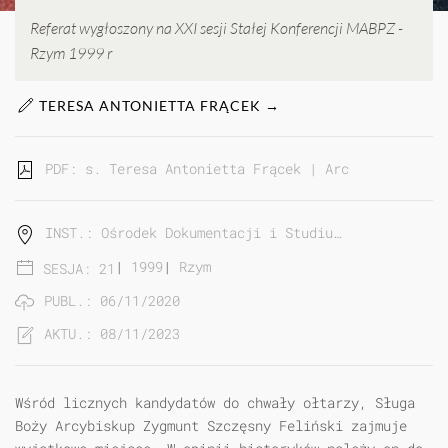
Referat wygłoszony na XXI sesji Stałej Konferencji MABPZ -
Rzym 1999 r
TERESA ANTONIETTA FRĄCEK →
PDF: s. Teresa Antonietta Frącek | Arcybiskup Zygm
INST.: Ośrodek Dokumentacji i Studiu…
|
1999
|
Rzym
SESJA: 21
PUBL.: 06/11/2020
AKTU.: 08/11/2023
Wśród licznych kandydatów do chwały ołtarzy, Sługa
Boży Arcybiskup Zygmunt Szczęsny Feliński zajmuje