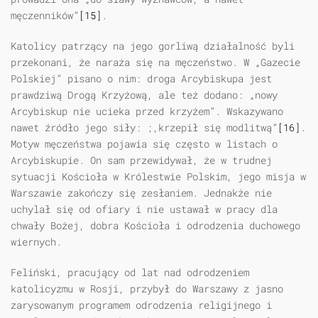
męczenników”
[15]
.
Katolicy patrzący na jego gorliwą działalność byli
przekonani, że naraża się na męczeństwo. W „Gazecie
Polskiej” pisano o nim: droga Arcybiskupa jest
prawdziwą Drogą Krzyżową, ale też dodano: „nowy
Arcybiskup nie ucieka przed krzyżem”. Wskazywano
nawet źródło jego siły: ;,krzepił się modlitwą”
[16]
.
Motyw męczeństwa pojawia się często w listach o
Arcybiskupie. On sam przewidywał, że w trudnej
sytuacji Kościoła w Królestwie Polskim, jego misja w
Warszawie zakończy się zesłaniem. Jednakże nie
uchylał się od ofiary i nie ustawał w pracy dla
chwały Bożej, dobra Kościoła i odrodzenia duchowego
wiernych.
Feliński, pracujący od lat nad odrodzeniem
katolicyzmu w Rosji, przybył do Warszawy z jasno
zarysowanym programem odrodzenia religijnego i