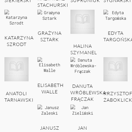
SIEKIERSKI
SUPRUNIUK
SYGNARSKI
STACHURSKI
GRAŻYNA
EDYTA
KATARZYNA
SZTARK
TARGOŃSK
SZRODT
HALINA
SZYMANEL
ELISABETH
DANUTA
WALLE
WRÓBLEWSKA-
ANATOLI
KRZYSZTO
FRĄCZAK
TARNAWSKI
ŻABOKLICK
JANUSZ
JAN