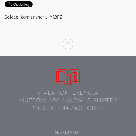
Goście konferencji MABPZ
STAŁA KONFERENCJA
MUZEÓW, ARCHIWÓW I BIBLIOTEK
POLSKICH NA ZACHODZIE
SEKRETARIAT