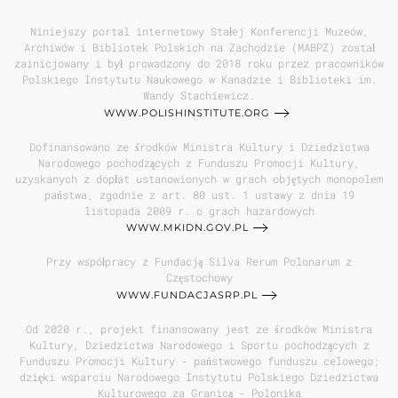
Niniejszy portal internetowy Stałej Konferencji Muzeów,
Archiwów i Bibliotek Polskich na Zachodzie (MABPZ) został
zainicjowany i był prowadzony do 2018 roku przez pracowników
Polskiego Instytutu Naukowego w Kanadzie i Biblioteki im.
Wandy Stachiewicz.
WWW.POLISHINSTITUTE.ORG
Dofinansowano ze środków Ministra Kultury i Dziedzictwa
Narodowego pochodzących z Funduszu Promocji Kultury,
uzyskanych z dopłat ustanowionych w grach objętych monopolem
państwa, zgodnie z art. 80 ust. 1 ustawy z dnia 19
listopada 2009 r. o grach hazardowych
WWW.MKIDN.GOV.PL
Przy współpracy z Fundacją Silva Rerum Polonarum z
Częstochowy
WWW.FUNDACJASRP.PL
Od 2020 r., projekt finansowany jest ze środków Ministra
Kultury, Dziedzictwa Narodowego i Sportu pochodzących z
Funduszu Promocji Kultury - państwowego funduszu celowego;
dzięki wsparciu Narodowego Instytutu Polskiego Dziedzictwa
Kulturowego za Granicą - Polonika