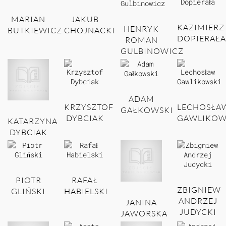
MARIAN
JAKUB
KAZIMIERZ
HENRYK
BUTKIEWICZ
CHOJNACKI
DOPIERAŁA
ROMAN
GULBINOWICZ
ADAM
KRZYSZTOF
LECHOSŁA
GAŁKOWSKI
DYBCIAK
GAWLIKOW
KATARZYNA
DYBCIAK
PIOTR
RAFAŁ
ZBIGNIEW
GLIŃSKI
HABIELSKI
ANDRZEJ
JANINA
JUDYCKI
JAWORSKA