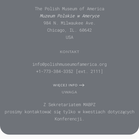
The Polish Museum of America
Muzeum Polskie w Ameryce
984 N. Milwaukee Ave.
Chicago, IL. 60642
USA
KONTAKT
info@polishmuseumofamerica.org
+1-773-384-3352 [ext. 2111]
WIĘCEJ INFO
UWAGA
Z Sekretariatem MABPZ
prosimy kontaktować się tylko w kwestiach dotyczących
Konferencji.