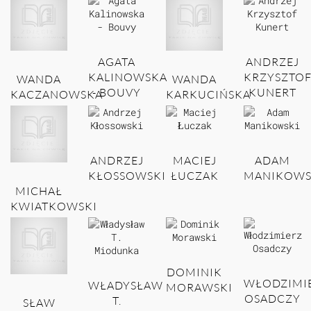
AGATA
ANDRZEJ
KALINOWSKA
KRZYSZTO
WANDA
WANDA
- BOUVY
KUNERT
KACZANOWSKA
KARKUCIŃSKA
ANDRZEJ
MACIEJ
ADAM
KŁOSSOWSKI
ŁUCZAK
MANIKOWS
MICHAŁ
KWIATKOWSKI
DOMINIK
WŁODZIMI
WŁADYSŁAW
MORAWSKI
OSADCZY
T.
SŁAW