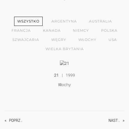
WSZYSTKO
ARGENTYNA
AUSTRALIA
FRANCJA
KANADA
NIEMCY
POLSKA
SZWAJCARIA
WĘGRY
WŁOCHY
USA
WIELKA BRYTANIA
21
| 1999
Włochy
« POPRZ.
NAST. »