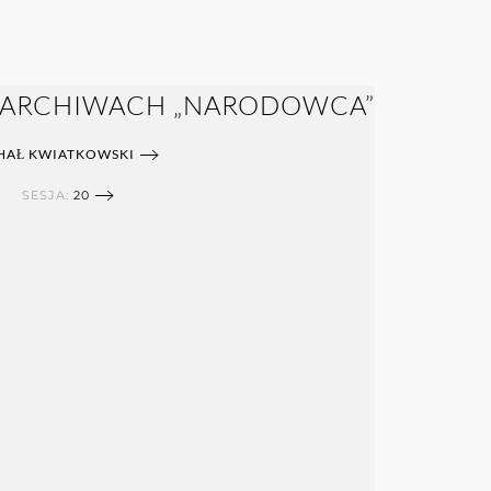
I ARCHIWACH „NARODOWCA”
HAŁ KWIATKOWSKI
SESJA:
20