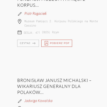
KORPUS...
Piotr Rogacień
Muzeum Pamięci 2. Korpusu Polskiego na Monte
Cassino
|
2025
|
Rzym
SESJA: 47
CZYTAJ
POBIERZ PDF
BRONISŁAW JANUSZ MICHALSKI –
WIKARIUSZ GENERALNY DLA
POLAKÓW...
Jadwiga Kowalska