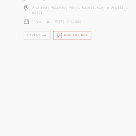
Archiwum Polskiej Misji Katolickiej w Anglii i
Walii
|
2024
|
Chicago
SESJA: 46
CZYTAJ
POBIERZ PDF
POWSTANIE WARSZAWSKIE W
ZBIORACH INSTYTUTU PIŁSUDSKIEGO
W AM...
Iwona Drąg-Korga
Instytut Józefa Piłsudskiego w Ameryce
|
2024
|
Chicago
SESJA: 46