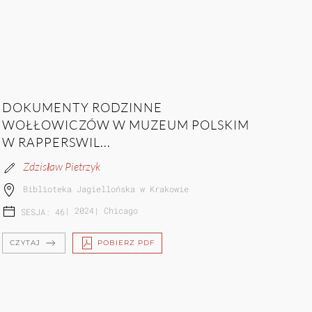
DOKUMENTY RODZINNE
WOŁŁOWICZÓW W MUZEUM POLSKIM
W RAPPERSWIL...
Zdzisław Pietrzyk
Biblioteka Jagiellońska w Krakowie
|
2024
|
Chicago
SESJA: 46
CZYTAJ
POBIERZ PDF