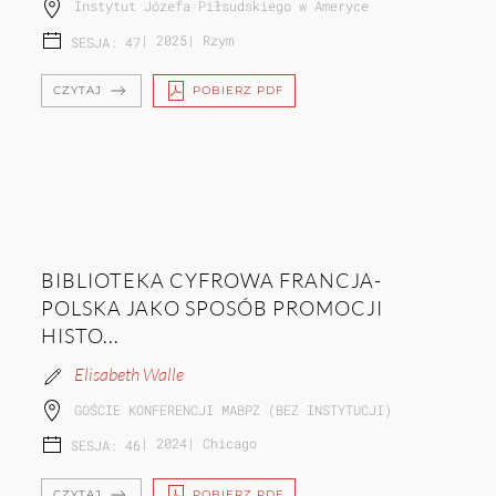
Instytut Józefa Piłsudskiego w Ameryce
|
2025
|
Rzym
SESJA: 47
CZYTAJ
POBIERZ PDF
BIBLIOTEKA CYFROWA FRANCJA-
POLSKA JAKO SPOSÓB PROMOCJI
HISTO...
Elisabeth Walle
GOŚCIE KONFERENCJI MABPZ (BEZ INSTYTUCJI)
|
2024
|
Chicago
SESJA: 46
CZYTAJ
POBIERZ PDF