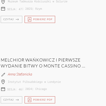
Muzeum Tadeusza Kościuszki w Solurze
|
2025
|
Rzym
SESJA: 47
CZYTAJ
POBIERZ PDF
MELCHIOR WAŃKOWICZ I PIERWSZE
WYDANIE BITWY O MONTE CASSINO ...
Anna Stefanicka
Instytut Piłsudskiego w Londynie
|
2024
|
Chicago
SESJA: 46
CZYTAJ
POBIERZ PDF