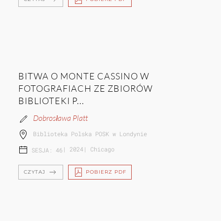
BITWA O MONTE CASSINO W
FOTOGRAFIACH ZE ZBIORÓW
BIBLIOTEKI P...
Dobrosława Platt
Biblioteka Polska POSK w Londynie
|
2024
|
Chicago
SESJA: 46
CZYTAJ
POBIERZ PDF