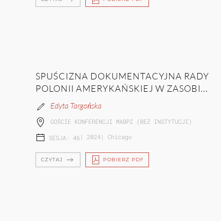
SPUŚCIZNA DOKUMENTACYJNA RADY
POLONII AMERYKAŃSKIEJ W ZASOBI...
Edyta Targońska
GOŚCIE KONFERENCJI MABPZ (BEZ INSTYTUCJI)
|
2024
|
Chicago
SESJA: 46
CZYTAJ
POBIERZ PDF