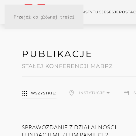
KONFERENCJA
INSTYTUCJE
SESJE
POSTAC
Przejdź do głównej treści
PUBLIKACJE
STAŁEJ KONFERENCJI MABPZ
INSTYTUCJE
WSZYSTKIE:
SPRAWOZDANIE Z DZIAŁALNOŚCI
FUNDACJI MUZEUM PAMIĘCI 2