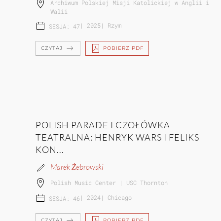
Archiwum Polskiej Misji Katolickiej w Anglii i
Walii
|
2025
|
Rzym
SESJA: 47
CZYTAJ
POBIERZ PDF
POLISH PARADE I CZOŁÓWKA
TEATRALNA: HENRYK WARS I FELIKS
KON...
Marek Żebrowski
Polish Music Center | USC Thornton
|
2024
|
Chicago
SESJA: 46
CZYTAJ
POBIERZ PDF