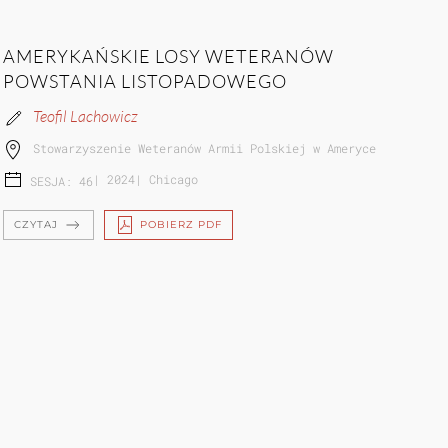
AMERYKAŃSKIE LOSY WETERANÓW
POWSTANIA LISTOPADOWEGO
Teofil Lachowicz
Stowarzyszenie Weteranów Armii Polskiej w Ameryce
|
2024
|
Chicago
SESJA: 46
CZYTAJ
POBIERZ PDF
ŻYWA HISTORIA. INICJATYWY FUNDACJI
RZYMSKIEJ IM. J. Z. UMIAS...
Krystyna Jaworska