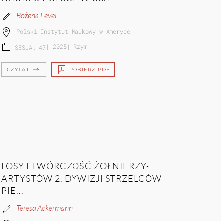
Bożena Level
Polski Instytut Naukowy w Ameryce
|
2025
|
Rzym
SESJA: 47
CZYTAJ
POBIERZ PDF
LOSY I TWÓRCZOŚĆ ŻOŁNIERZY-
ARTYSTÓW 2. DYWIZJI STRZELCÓW
PIE...
Teresa Ackermann