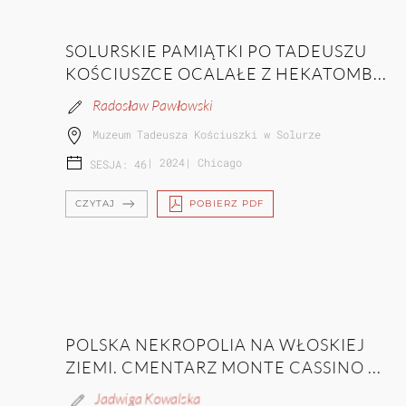
SOLURSKIE PAMIĄTKI PO TADEUSZU
KOŚCIUSZCE OCALAŁE Z HEKATOMB...
Radosław Pawłowski
Muzeum Tadeusza Kościuszki w Solurze
|
2024
|
Chicago
SESJA: 46
CZYTAJ
POBIERZ PDF
POLSKA NEKROPOLIA NA WŁOSKIEJ
ZIEMI. CMENTARZ MONTE CASSINO ...
Jadwiga Kowalska