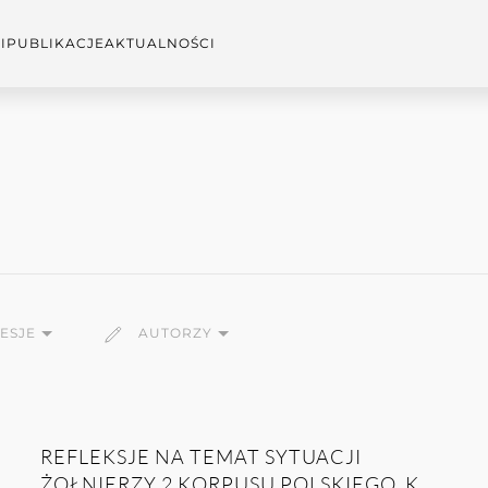
I
PUBLIKACJE
AKTUALNOŚCI
SESJE
AUTORZY
REFLEKSJE NA TEMAT SYTUACJI
ŻOŁNIERZY 2 KORPUSU POLSKIEGO, K...