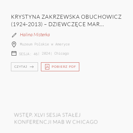
KRYSTYNA ZAKRZEWSKA OBUCHOWICZ
(1924-2013) – DZIEWCZĘCE MAR...
Halina Misterka
Muzeum Polskie w Ameryce
|
2024
|
Chicago
SESJA: 46
CZYTAJ
POBIERZ PDF
WSTĘP. XLVI SESJA STAŁEJ
KONFERENCJI MAB W CHICAGO
Małgorzata Kot