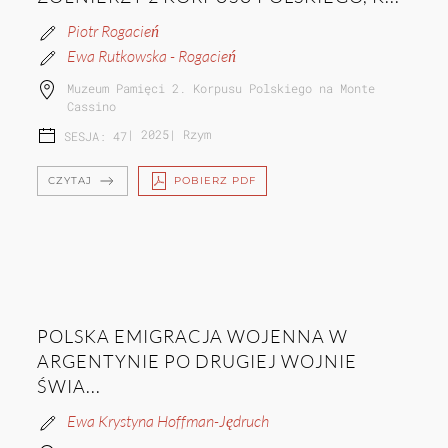
Piotr Rogacień
Ewa Rutkowska - Rogacień
Muzeum Pamięci 2. Korpusu Polskiego na Monte
Cassino
|
2025
|
Rzym
SESJA: 47
CZYTAJ
POBIERZ PDF
POLSKA EMIGRACJA WOJENNA W
ARGENTYNIE PO DRUGIEJ WOJNIE
ŚWIA...
Ewa Krystyna Hoffman-Jędruch