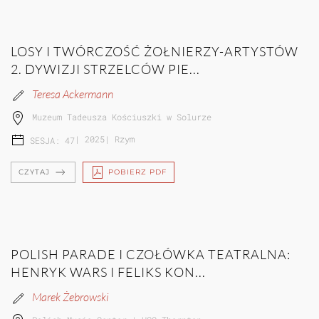
LOSY I TWÓRCZOŚĆ ŻOŁNIERZY-ARTYSTÓW
2. DYWIZJI STRZELCÓW PIE...
Teresa Ackermann
Muzeum Tadeusza Kościuszki w Solurze
|
2025
|
Rzym
SESJA: 47
CZYTAJ
POBIERZ PDF
POLISH PARADE I CZOŁÓWKA TEATRALNA:
HENRYK WARS I FELIKS KON...
Marek Żebrowski