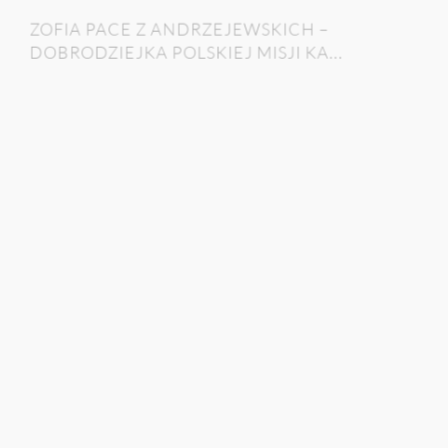
ZOFIA PACE Z ANDRZEJEWSKICH –
DOBRODZIEJKA POLSKIEJ MISJI KA...
Jadwiga Kowalska
Archiwum Polskiej Misji Katolickiej w Anglii i Walii
|
2023
|
Solura
SESJA: 45
CZYTAJ
POBIERZ PDF
W 550. ROCZNICĘ URODZIN WIELKIEGO
ASTRONOMA – OBCHODY KOPERN...
Stefan Władysiuk
Polski Instytut Naukowy w Kanadzie i Biblioteka im.
Wandy Stachiewicz
|
2023
|
Solura
SESJA: 45