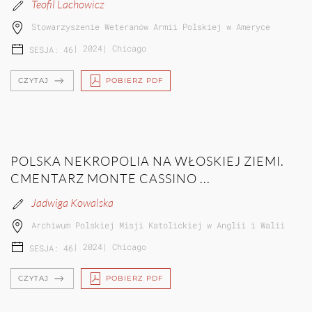
Teofil Lachowicz
Stowarzyszenie Weteranów Armii Polskiej w Ameryce
|
2024
|
Chicago
SESJA: 46
CZYTAJ
POBIERZ PDF
POLSKA NEKROPOLIA NA WŁOSKIEJ ZIEMI.
CMENTARZ MONTE CASSINO ...
Jadwiga Kowalska
Archiwum Polskiej Misji Katolickiej w Anglii i Walii
|
2024
|
Chicago
SESJA: 46
CZYTAJ
POBIERZ PDF