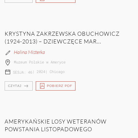
KRYSTYNA ZAKRZEWSKA OBUCHOWICZ
(1924-2013) – DZIEWCZĘCE MAR...
Halina Misterka
Muzeum Polskie w Ameryce
|
2024
|
Chicago
SESJA: 46
CZYTAJ
POBIERZ PDF
AMERYKAŃSKIE LOSY WETERANÓW
POWSTANIA LISTOPADOWEGO