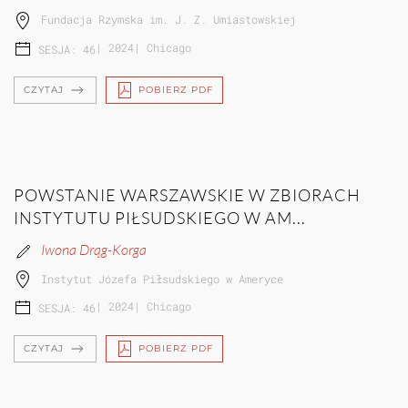
Fundacja Rzymska im. J. Z. Umiastowskiej
|
2024
|
Chicago
SESJA: 46
CZYTAJ
POBIERZ PDF
POWSTANIE WARSZAWSKIE W ZBIORACH
INSTYTUTU PIŁSUDSKIEGO W AM...
Iwona Drąg-Korga
Instytut Józefa Piłsudskiego w Ameryce
|
2024
|
Chicago
SESJA: 46
CZYTAJ
POBIERZ PDF