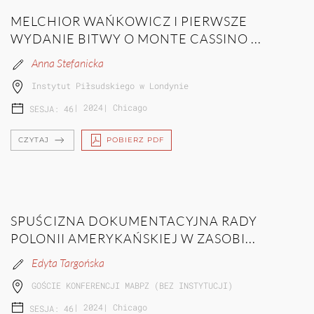
MELCHIOR WAŃKOWICZ I PIERWSZE
WYDANIE BITWY O MONTE CASSINO ...
Anna Stefanicka
Instytut Piłsudskiego w Londynie
|
2024
|
Chicago
SESJA: 46
CZYTAJ
POBIERZ PDF
SPUŚCIZNA DOKUMENTACYJNA RADY
POLONII AMERYKAŃSKIEJ W ZASOBI...
Edyta Targońska
GOŚCIE KONFERENCJI MABPZ (BEZ INSTYTUCJI)
|
2024
|
Chicago
SESJA: 46