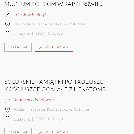
MUZEUM POLSKIM W RAPPERSWIL...
Zdzisław Pietrzyk
Biblioteka Jagiellońska w Krakowie
|
2024
|
Chicago
SESJA: 46
CZYTAJ
POBIERZ PDF
SOLURSKIE PAMIĄTKI PO TADEUSZU
KOŚCIUSZCE OCALAŁE Z HEKATOMB...
Radosław Pawłowski
Muzeum Tadeusza Kościuszki w Solurze
|
2024
|
Chicago
SESJA: 46
CZYTAJ
POBIERZ PDF