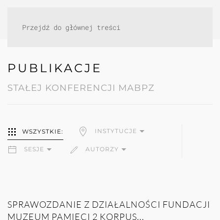
Przejdź do głównej treści
PUBLIKACJE
STAŁEJ KONFERENCJI MABPZ
INSTYTUCJE
WSZYSTKIE:
SESJE
AUTORZY
SPRAWOZDANIE Z DZIAŁALNOŚCI FUNDACJI
MUZEUM PAMIĘCI 2 KORPUS...