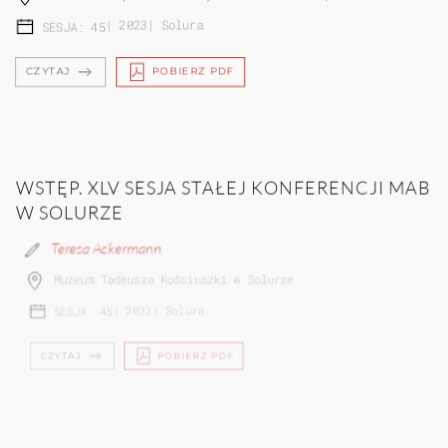
|
2023
|
Solura
SESJA: 45
CZYTAJ
POBIERZ PDF
WSTĘP. XLV SESJA STAŁEJ KONFERENCJI MAB
W SOLURZE
Teresa Ackermann
Muzeum Tadeusza Kościuszki w Solurze
|
2023
|
Solura
SESJA: 45
CZYTAJ
POBIERZ PDF