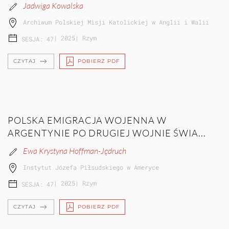
Jadwiga Kowalska
Archiwum Polskiej Misji Katolickiej w Anglii i Walii
|
2025
|
Rzym
SESJA: 47
CZYTAJ
POBIERZ PDF
POLSKA EMIGRACJA WOJENNA W
ARGENTYNIE PO DRUGIEJ WOJNIE ŚWIA...
Ewa Krystyna Hoffman-Jędruch
Instytut Józefa Piłsudskiego w Ameryce
|
2025
|
Rzym
SESJA: 47
CZYTAJ
POBIERZ PDF