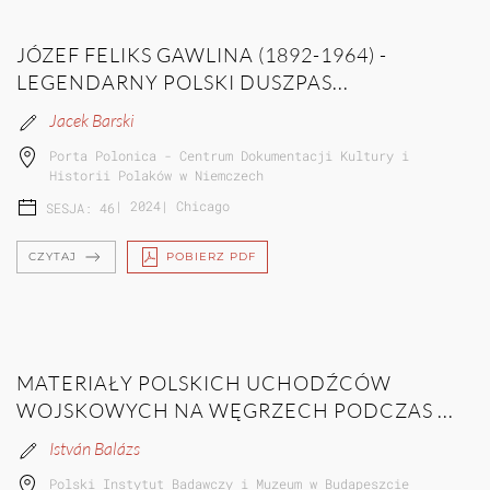
JÓZEF FELIKS GAWLINA (1892-1964) -
LEGENDARNY POLSKI DUSZPAS...
Jacek Barski
Porta Polonica - Centrum Dokumentacji Kultury i
Historii Polaków w Niemczech
|
2024
|
Chicago
SESJA: 46
CZYTAJ
POBIERZ PDF
MATERIAŁY POLSKICH UCHODŹCÓW
WOJSKOWYCH NA WĘGRZECH PODCZAS ...
István Balázs
Polski Instytut Badawczy i Muzeum w Budapeszcie