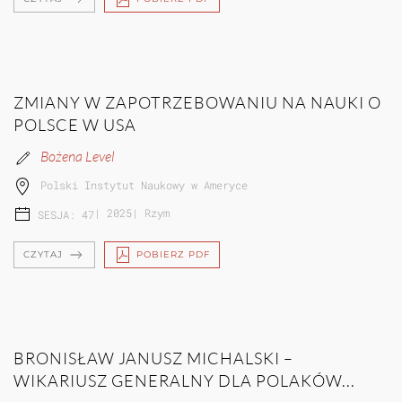
ZMIANY W ZAPOTRZEBOWANIU NA NAUKI O
POLSCE W USA
Bożena Level
Polski Instytut Naukowy w Ameryce
|
2025
|
Rzym
SESJA: 47
CZYTAJ
POBIERZ PDF
BRONISŁAW JANUSZ MICHALSKI –
WIKARIUSZ GENERALNY DLA POLAKÓW...