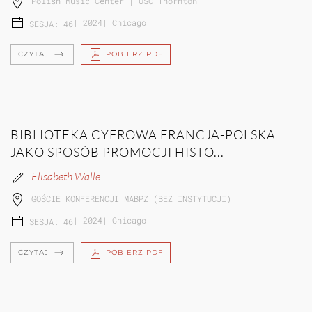
Polish Music Center | USC Thornton
|
2024
|
Chicago
SESJA: 46
CZYTAJ
POBIERZ PDF
BIBLIOTEKA CYFROWA FRANCJA-POLSKA
JAKO SPOSÓB PROMOCJI HISTO...
Elisabeth Walle
GOŚCIE KONFERENCJI MABPZ (BEZ INSTYTUCJI)
|
2024
|
Chicago
SESJA: 46
CZYTAJ
POBIERZ PDF