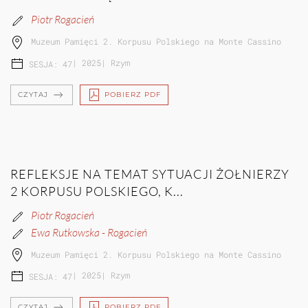
Piotr Rogacień
Muzeum Pamięci 2. Korpusu Polskiego na Monte Cassino
|
2025
|
Rzym
SESJA: 47
CZYTAJ
POBIERZ PDF
REFLEKSJE NA TEMAT SYTUACJI ŻOŁNIERZY
2 KORPUSU POLSKIEGO, K...
Piotr Rogacień
Ewa Rutkowska - Rogacień
Muzeum Pamięci 2. Korpusu Polskiego na Monte Cassino
|
2025
|
Rzym
SESJA: 47
CZYTAJ
POBIERZ PDF