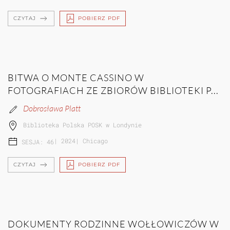
CZYTAJ
POBIERZ PDF
BITWA O MONTE CASSINO W
FOTOGRAFIACH ZE ZBIORÓW BIBLIOTEKI P...
Dobrosława Platt
Biblioteka Polska POSK w Londynie
|
2024
|
Chicago
SESJA: 46
CZYTAJ
POBIERZ PDF
DOKUMENTY RODZINNE WOŁŁOWICZÓW W