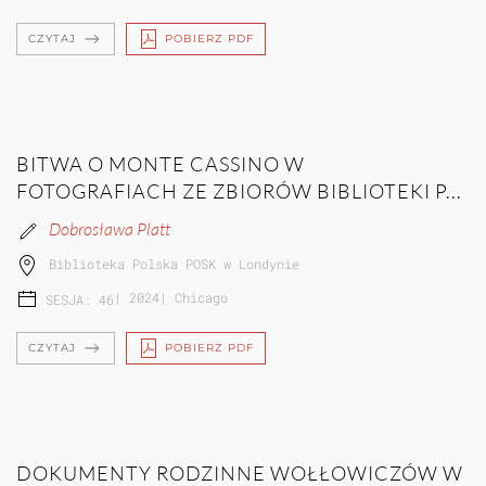
CZYTAJ
POBIERZ PDF
BITWA O MONTE CASSINO W
FOTOGRAFIACH ZE ZBIORÓW BIBLIOTEKI P...
Dobrosława Platt
Biblioteka Polska POSK w Londynie
|
2024
|
Chicago
SESJA: 46
CZYTAJ
POBIERZ PDF
DOKUMENTY RODZINNE WOŁŁOWICZÓW W