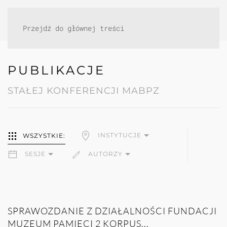
Przejdź do głównej treści
PUBLIKACJE
STAŁEJ KONFERENCJI MABPZ
INSTYTUCJE
WSZYSTKIE:
SESJE
AUTORZY
SPRAWOZDANIE Z DZIAŁALNOŚCI FUNDACJI
MUZEUM PAMIĘCI 2 KORPUS...