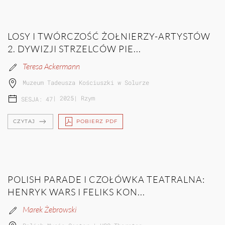
LOSY I TWÓRCZOŚĆ ŻOŁNIERZY-ARTYSTÓW
2. DYWIZJI STRZELCÓW PIE...
Teresa Ackermann
Muzeum Tadeusza Kościuszki w Solurze
|
2025
|
Rzym
SESJA: 47
CZYTAJ
POBIERZ PDF
POLISH PARADE I CZOŁÓWKA TEATRALNA:
HENRYK WARS I FELIKS KON...
Marek Żebrowski