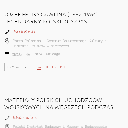
JÓZEF FELIKS GAWLINA (1892-1964) -
LEGENDARNY POLSKI DUSZPAS...
Jacek Barski
Porta Polonica - Centrum Dokumentacji Kultury i
Historii Polaków w Niemczech
|
2024
|
Chicago
SESJA: 46
CZYTAJ
POBIERZ PDF
MATERIAŁY POLSKICH UCHODŹCÓW
WOJSKOWYCH NA WĘGRZECH PODCZAS ...
István Balázs
Polski Instytut Badawczy i Muzeum w Budapeszcie