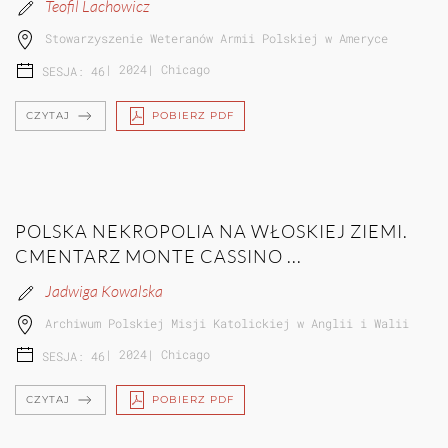
Teofil Lachowicz
Stowarzyszenie Weteranów Armii Polskiej w Ameryce
|
2024
|
Chicago
SESJA: 46
CZYTAJ
POBIERZ PDF
POLSKA NEKROPOLIA NA WŁOSKIEJ ZIEMI.
CMENTARZ MONTE CASSINO ...
Jadwiga Kowalska
Archiwum Polskiej Misji Katolickiej w Anglii i Walii
|
2024
|
Chicago
SESJA: 46
CZYTAJ
POBIERZ PDF