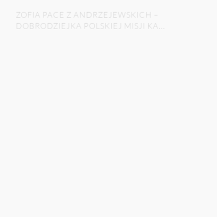
ZOFIA PACE Z ANDRZEJEWSKICH –
DOBRODZIEJKA POLSKIEJ MISJI KA...
Jadwiga Kowalska
Archiwum Polskiej Misji Katolickiej w Anglii i Walii
|
2023
|
Solura
SESJA: 45
CZYTAJ
POBIERZ PDF
W 550. ROCZNICĘ URODZIN WIELKIEGO
ASTRONOMA – OBCHODY KOPERN...
Stefan Władysiuk
Polski Instytut Naukowy w Kanadzie i Biblioteka im.
Wandy Stachiewicz
|
2023
|
Solura
SESJA: 45