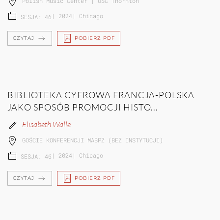
Polish Music Center | USC Thornton
|
2024
|
Chicago
SESJA: 46
CZYTAJ
POBIERZ PDF
BIBLIOTEKA CYFROWA FRANCJA-POLSKA
JAKO SPOSÓB PROMOCJI HISTO...
Elisabeth Walle
GOŚCIE KONFERENCJI MABPZ (BEZ INSTYTUCJI)
|
2024
|
Chicago
SESJA: 46
CZYTAJ
POBIERZ PDF