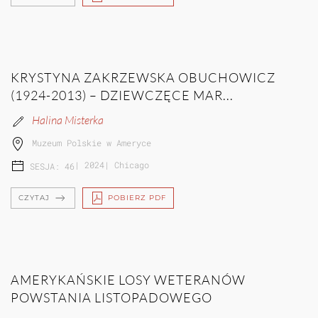
KRYSTYNA ZAKRZEWSKA OBUCHOWICZ
(1924-2013) – DZIEWCZĘCE MAR...
Halina Misterka
Muzeum Polskie w Ameryce
|
2024
|
Chicago
SESJA: 46
CZYTAJ
POBIERZ PDF
AMERYKAŃSKIE LOSY WETERANÓW
POWSTANIA LISTOPADOWEGO