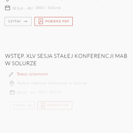
|
2023
|
Solura
SESJA: 45
CZYTAJ
POBIERZ PDF
WSTĘP. XLV SESJA STAŁEJ KONFERENCJI MAB
W SOLURZE
Teresa Ackermann
Muzeum Tadeusza Kościuszki w Solurze
|
2023
|
Solura
SESJA: 45
CZYTAJ
POBIERZ PDF