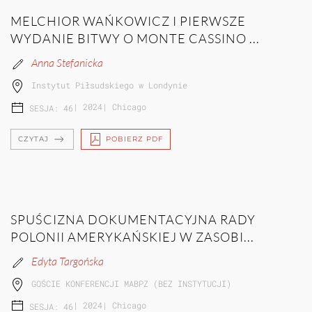
MELCHIOR WAŃKOWICZ I PIERWSZE
WYDANIE BITWY O MONTE CASSINO ...
Anna Stefanicka
Instytut Piłsudskiego w Londynie
|
2024
|
Chicago
SESJA: 46
CZYTAJ
POBIERZ PDF
SPUŚCIZNA DOKUMENTACYJNA RADY
POLONII AMERYKAŃSKIEJ W ZASOBI...
Edyta Targońska
GOŚCIE KONFERENCJI MABPZ (BEZ INSTYTUCJI)
|
2024
|
Chicago
SESJA: 46