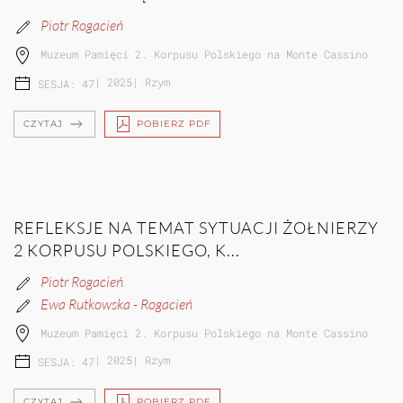
Piotr Rogacień
Muzeum Pamięci 2. Korpusu Polskiego na Monte Cassino
|
2025
|
Rzym
SESJA: 47
CZYTAJ
POBIERZ PDF
REFLEKSJE NA TEMAT SYTUACJI ŻOŁNIERZY
2 KORPUSU POLSKIEGO, K...
Piotr Rogacień
Ewa Rutkowska - Rogacień
Muzeum Pamięci 2. Korpusu Polskiego na Monte Cassino
|
2025
|
Rzym
SESJA: 47
CZYTAJ
POBIERZ PDF