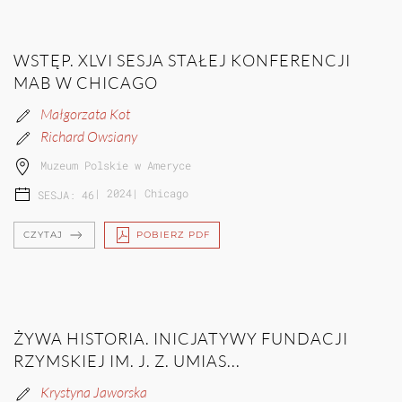
WSTĘP. XLVI SESJA STAŁEJ KONFERENCJI
MAB W CHICAGO
Małgorzata Kot
Richard Owsiany
Muzeum Polskie w Ameryce
|
2024
|
Chicago
SESJA: 46
CZYTAJ
POBIERZ PDF
ŻYWA HISTORIA. INICJATYWY FUNDACJI
RZYMSKIEJ IM. J. Z. UMIAS...
Krystyna Jaworska