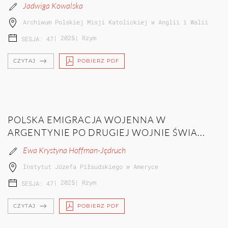
Jadwiga Kowalska
Archiwum Polskiej Misji Katolickiej w Anglii i Walii
|
2025
|
Rzym
SESJA: 47
CZYTAJ
POBIERZ PDF
POLSKA EMIGRACJA WOJENNA W
ARGENTYNIE PO DRUGIEJ WOJNIE ŚWIA...
Ewa Krystyna Hoffman-Jędruch
Instytut Józefa Piłsudskiego w Ameryce
|
2025
|
Rzym
SESJA: 47
CZYTAJ
POBIERZ PDF