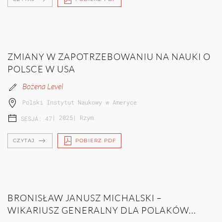
ZMIANY W ZAPOTRZEBOWANIU NA NAUKI O
POLSCE W USA
Bożena Level
Polski Instytut Naukowy w Ameryce
|
2025
|
Rzym
SESJA: 47
CZYTAJ
POBIERZ PDF
BRONISŁAW JANUSZ MICHALSKI –
WIKARIUSZ GENERALNY DLA POLAKÓW...