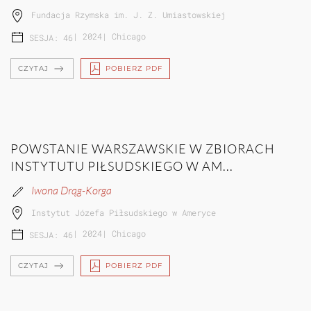
Fundacja Rzymska im. J. Z. Umiastowskiej
|
2024
|
Chicago
SESJA: 46
CZYTAJ
POBIERZ PDF
POWSTANIE WARSZAWSKIE W ZBIORACH
INSTYTUTU PIŁSUDSKIEGO W AM...
Iwona Drąg-Korga
Instytut Józefa Piłsudskiego w Ameryce
|
2024
|
Chicago
SESJA: 46
CZYTAJ
POBIERZ PDF